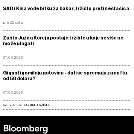
SAD i Kina vode bitku za bakar, tržištu preti nestašica
pre 22 sata
Zašto Južna Koreja postaje tržište u koje se više ne
može ulagati
07.08.2026
Giganti gomilaju gotovinu - da li se spremaju za naftu
od 50 dolara?
07.08.2026
SVE VESTI IZ RUBRIKE TRŽIŠTE