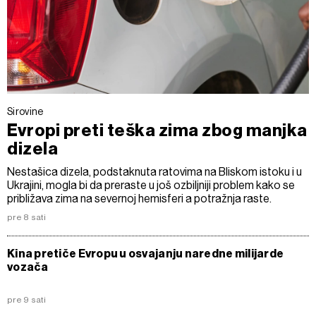
Sirovine
Evropi preti teška zima zbog manjka
dizela
Nestašica dizela, podstaknuta ratovima na Bliskom istoku i u
Ukrajini, mogla bi da preraste u još ozbiljniji problem kako se
približava zima na severnoj hemisferi a potražnja raste.
pre 8 sati
Kina pretiče Evropu u osvajanju naredne milijarde
vozača
pre 9 sati