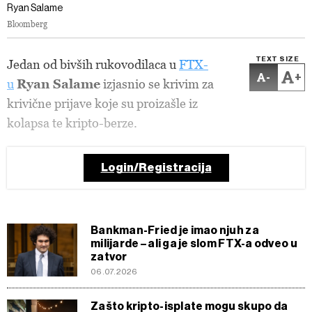
Ryan Salame
Bloomberg
TEXT SIZE
Jedan od bivših rukovodilaca u
FTX-
-
+
u
Ryan Salame
izjasnio se krivim za
krivične prijave koje su proizašle iz
kolapsa te kripto-berze.
Login/Registracija
Bankman-Fried je imao njuh za
milijarde – ali ga je slom FTX-a odveo u
zatvor
06.07.2026
Zašto kripto-isplate mogu skupo da