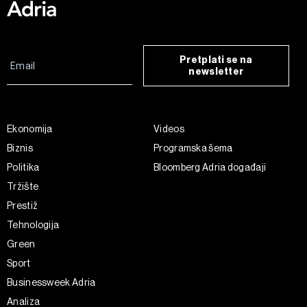
Pretplati se na
newsletter
Ekonomija
Videos
Biznis
Programska šema
Politika
Bloomberg Adria događaji
Tržište
Prestiž
Tehnologija
Green
Sport
Businessweek Adria
Analiza