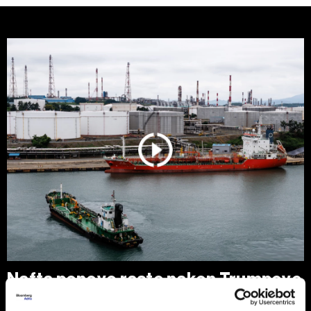
Nafta ponovo raste nakon Trumpove
poruke Iranu