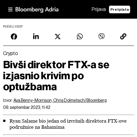
Prijava
Pretplata
PODELI VEST
Crypto
Bivši direktor FTX-a se
izjasnio krivim po
optužbama
Izvor:
Ava Benny-Morrison, Chris Dolmetsch/Bloomberg
08. septembar 2023, 11:42
Ryan Salame bio jedan od izvršnih direktora FTX-ove
podružnice na Bahamima