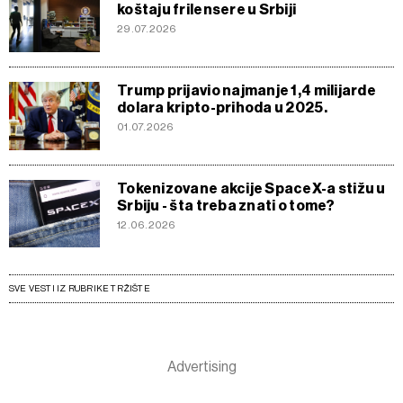
koštaju frilensere u Srbiji
29.07.2026
Trump prijavio najmanje 1,4 milijarde
dolara kripto-prihoda u 2025.
01.07.2026
Tokenizovane akcije SpaceX-a stižu u
Srbiju - šta treba znati o tome?
12.06.2026
SVE VESTI IZ RUBRIKE TRŽIŠTE