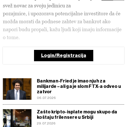
svež novac za svoju jedinicu za
pozajmice, i upozorava potencijalne investitore da će
možda morati da podnese zahtev za bankrot ako
napori budu propali, kažu ljudi koji imaju informacije
o tome.
Login/Registracija
Bankman-Fried je imao njuh za
milijarde – ali ga je slom FTX-a odveo u
zatvor
06.07.2026
Zašto kripto-isplate mogu skupo da
koštaju frilensere u Srbiji
29.07.2026