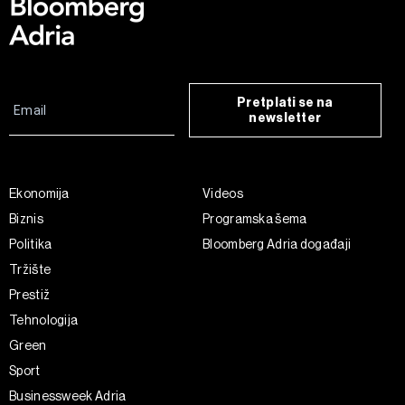
Pretplati se na
newsletter
Ekonomija
Videos
Biznis
Programska šema
Politika
Bloomberg Adria događaji
Tržište
Prestiž
Tehnologija
Green
Sport
Businessweek Adria