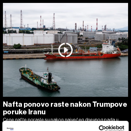
Nafta ponovo raste nakon Trumpove
poruke Iranu
Cene nafte porasle su nakon najvećeg dnevnog pada u
poslednjih nedelju dana, pošto je predsednik SAD Donald
Trump izjavio da je Teheranu ponudio 'poslednju priliku' za