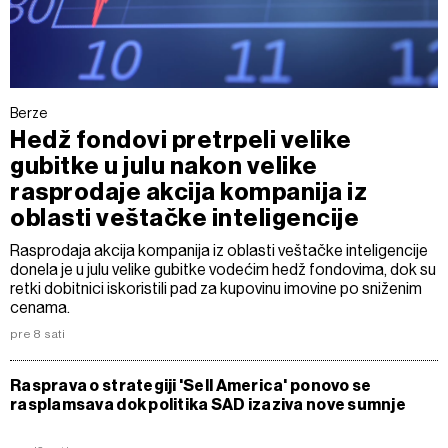
Berze
Hedž fondovi pretrpeli velike
gubitke u julu nakon velike
rasprodaje akcija kompanija iz
oblasti veštačke inteligencije
Rasprodaja akcija kompanija iz oblasti veštačke inteligencije
donela je u julu velike gubitke vodećim hedž fondovima, dok su
retki dobitnici iskoristili pad za kupovinu imovine po sniženim
cenama.
pre 8 sati
Rasprava o strategiji 'Sell America' ponovo se
rasplamsava dok politika SAD izaziva nove sumnje