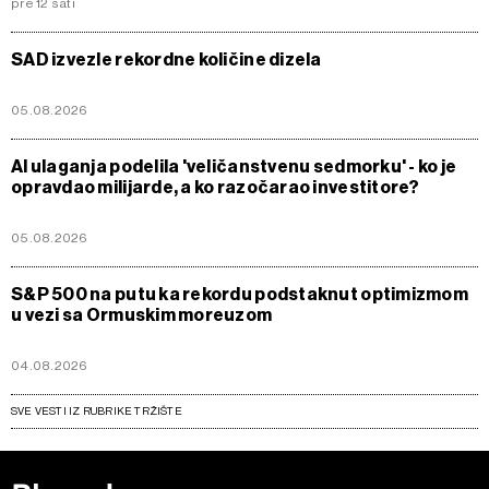
pre 12 sati
SAD izvezle rekordne količine dizela
05.08.2026
AI ulaganja podelila 'veličanstvenu sedmorku' - ko je
opravdao milijarde, a ko razočarao investitore?
05.08.2026
S&P 500 na putu ka rekordu podstaknut optimizmom
u vezi sa Ormuskim moreuzom
04.08.2026
SVE VESTI IZ RUBRIKE TRŽIŠTE