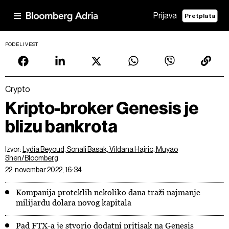
Prijava
Pretplata
PODELI VEST
Crypto
Kripto-broker Genesis je
blizu bankrota
Izvor:
Lydia Beyoud, Sonali Basak, Vildana Hajric, Muyao
Shen/Bloomberg
22. novembar 2022, 16:34
Kompanija proteklih nekoliko dana traži najmanje
milijardu dolara novog kapitala
Pad FTX-a je stvorio dodatni pritisak na Genesis