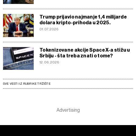
Trump prijavio najmanje 1,4 milijarde
dolara kripto-prihoda u 2025.
01.07.2026
Tokenizovane akcije SpaceX-a stižu u
Srbiju - šta treba znati o tome?
12.06.2026
SVE VESTI IZ RUBRIKE TRŽIŠTE