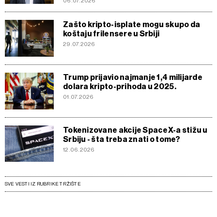
06.07.2026
Zašto kripto-isplate mogu skupo da
koštaju frilensere u Srbiji
29.07.2026
Trump prijavio najmanje 1,4 milijarde
dolara kripto-prihoda u 2025.
01.07.2026
Tokenizovane akcije SpaceX-a stižu u
Srbiju - šta treba znati o tome?
12.06.2026
SVE VESTI IZ RUBRIKE TRŽIŠTE