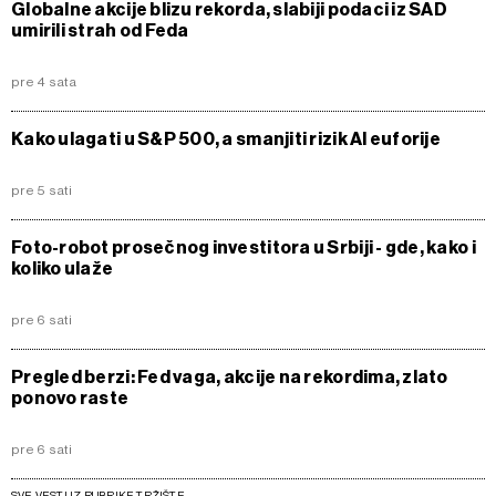
Globalne akcije blizu rekorda, slabiji podaci iz SAD
umirili strah od Feda
pre 4 sata
Kako ulagati u S&P 500, a smanjiti rizik AI euforije
pre 5 sati
Foto-robot prosečnog investitora u Srbiji - gde, kako i
koliko ulaže
pre 6 sati
Pregled berzi: Fed vaga, akcije na rekordima, zlato
ponovo raste
pre 6 sati
SVE VESTI IZ RUBRIKE TRŽIŠTE