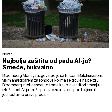
Novac
Najbolja zaštita od pada AI-ja?
Smeće, bukvalno
Bloomberg Money razgovarao je sa Ericom Balchunasom,
višim analitičarem za fondove kojima se trguje na berzi u
Bloomberg Intelligenceu, o tome kako investitori smanjuju
izloženost AI-ju, traže protivtežu u svojim portfolijima ili
jednostavno prave predah.
pre 1 sat