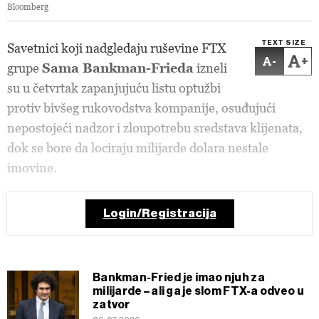
Bloomberg
TEXT SIZE
Savetnici koji nadgledaju ruševine FTX
-
+
grupe
Sama Bankman-Frieda
izneli
su u četvrtak zapanjujuću listu optužbi
protiv bivšeg rukovodstva kompanije, osuđujući
nepostojeći nadzor i zloupotrebu sredstava klijenata,
dok se bore da lociraju milijarde dolara nestale
imovine.
Login/Registracija
Bankman-Fried je imao njuh za
milijarde – ali ga je slom FTX-a odveo u
zatvor