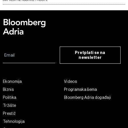
Pretplati se na
newsletter
Ekonomija
Videos
Biznis
Programska šema
Politika
Bloomberg Adria događaji
Tržište
Prestiž
Tehnologija