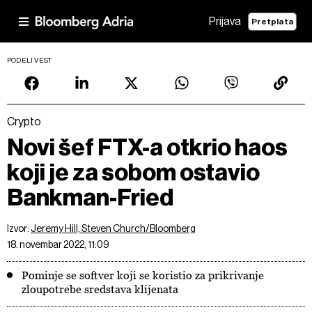
Prijava
Pretplata
PODELI VEST
Crypto
Novi šef FTX-a otkrio haos
koji je za sobom ostavio
Bankman-Fried
Izvor:
Jeremy Hill, Steven Church/Bloomberg
18. novembar 2022, 11:09
Pominje se softver koji se koristio za prikrivanje
zloupotrebe sredstava klijenata