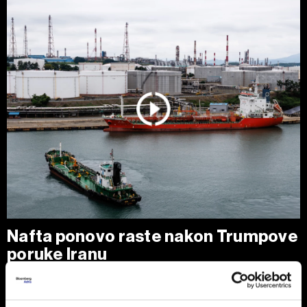
Nafta ponovo raste nakon Trumpove
poruke Iranu
Cene nafte porasle su nakon najvećeg dnevnog pada u
poslednjih nedelju dana, pošto je predsednik SAD Donald
Trump izjavio da je Teheranu ponudio 'poslednju priliku' za