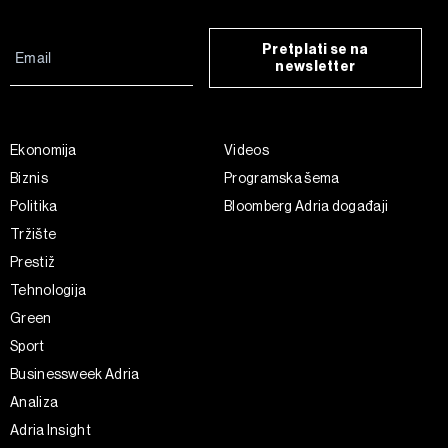
Pretplati se na
newsletter
Ekonomija
Videos
Biznis
Programska šema
Politika
Bloomberg Adria događaji
Tržište
Prestiž
Tehnologija
Green
Sport
Businessweek Adria
Analiza
Adria Insight