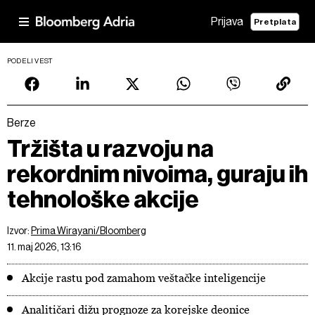
Prijava
Pretplata
PODELI VEST
Berze
Tržišta u razvoju na
rekordnim nivoima, guraju ih
tehnološke akcije
Izvor:
Prima Wirayani/Bloomberg
11. maj 2026, 13:16
Akcije rastu pod zamahom veštačke inteligencije
Analitičari dižu prognoze za korejske deonice