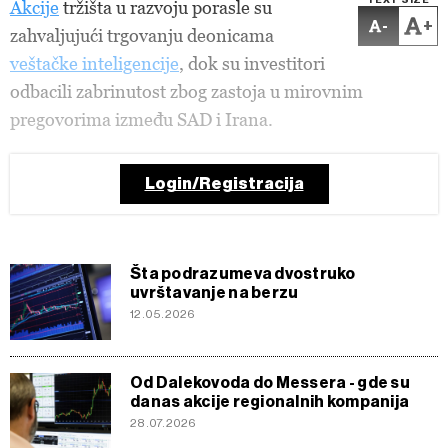
TEXT SIZE
Akcije
tržišta u razvoju porasle su
-
+
zahvaljujući trgovanju deonicama
veštačke inteligencije
, dok su investitori
odbacili zabrinutost zbog zastoja u mirovnim
pregovorima između SAD i Irana.
Login/Registracija
Šta podrazumeva dvostruko
uvrštavanje na berzu
12.05.2026
Od Dalekovoda do Messera - gde su
danas akcije regionalnih kompanija
28.07.2026