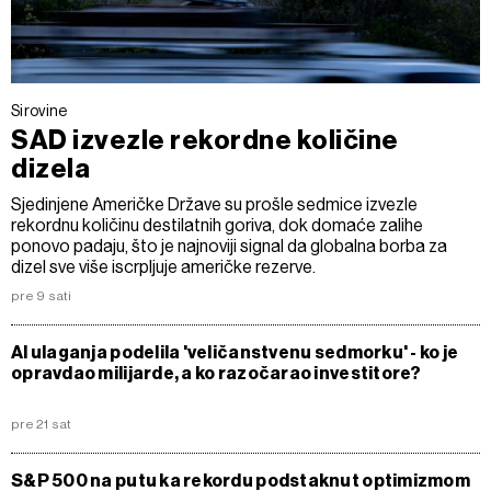
Sirovine
SAD izvezle rekordne količine
dizela
Sjedinjene Američke Države su prošle sedmice izvezle
rekordnu količinu destilatnih goriva, dok domaće zalihe
ponovo padaju, što je najnoviji signal da globalna borba za
dizel sve više iscrpljuje američke rezerve.
pre 9 sati
AI ulaganja podelila 'veličanstvenu sedmorku' - ko je
opravdao milijarde, a ko razočarao investitore?
pre 21 sat
S&P 500 na putu ka rekordu podstaknut optimizmom