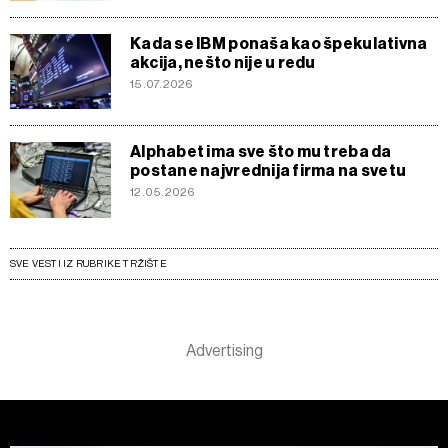
Kada se IBM ponaša kao špekulativna
akcija, nešto nije u redu
15.07.2026
Alphabet ima sve što mu treba da
postane najvrednija firma na svetu
12.05.2026
SVE VESTI IZ RUBRIKE TRŽIŠTE