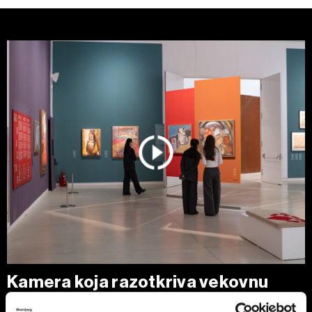
Kamera koja razotkriva vekovnu
prevaru - švajcarski startap cilja