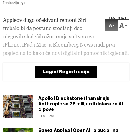
Ilustracija 731
TEXT SIZE
Appleov dugo očekivani remont Siri
-
+
trebalo bi da postane središnji deo
njegovih sledećih ažuriranja softvera za
iPhone, iPad i Mac, a Bloomberg News nudi prvi
pogled na to kako će novi digitalni pomoćnik izgledati.
Login/Registracija
Apollo i Blackstone finansiraju
Anthropic sa 36 milijardi dolara za AI
čipove
01.06.2026
Savez Applea i OpenAI-ja puca - na