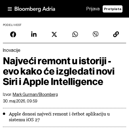
Prijava
Pretplata
PODELI VEST
Inovacije
Najveći remont u istoriji -
evo kako će izgledati novi
Siri i Apple Intelligence
Izvor:
Mark Gurman/Bloomberg
30. maj 2026, 09:59
Apple donosi najveći remont i četbot aplikaciju u
sistemu iOS 27