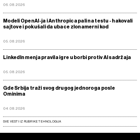
06.08.2026
Modeli OpenAI-ja i Anthropica pali na testu - hakovali
sajtove i pokušali da ubace zlonamerni kod
05.08.2026
LinkedIn menja pravila igre u borbi protiv AI sadržaja
05.08.2026
Gde Srbija traži svog drugog jednoroga posle
Ominima
04.08.2026
SVE VESTI IZ RUBRIKE TEHNOLOGIJA