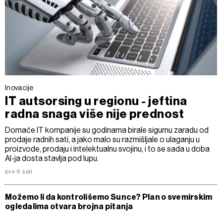
Inovacije
IT autsorsing u regionu - jeftina
radna snaga više nije prednost
Domaće IT kompanije su godinama birale sigurnu zaradu od
prodaje radnih sati, a jako malo su razmišljale o ulaganju u
proizvode, prodaju i intelektualnu svojinu, i to se sada u doba
AI-ja dosta stavlja pod lupu.
pre 6 sati
Možemo li da kontrolišemo Sunce? Plan o svemirskim
ogledalima otvara brojna pitanja