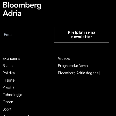
Pretplati se na
newsletter
Ekonomija
Videos
Biznis
Programska šema
Politika
Bloomberg Adria događaji
Tržište
Prestiž
Tehnologija
Green
Sport