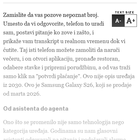
TEXT SIZE
Zamislite da vas pozove nepoznat broj.
-
+
Umesto da vi odgovorite, telefon to uradi
sam, postavi pitanje ko zove i zašto, i
prikaže vam transkript u realnom vremenu dok vi
ćutite. Taj isti telefon možete zamoliti da naruči
večeru, i on otvori aplikaciju, pronađe restoran,
odabere stavke i pripremi porudžbinu, a od vas traži
samo klik na "potvrdi plaćanje". Ovo nije opis uređaja
iz 2030. Ovo je Samsung Galaxy S26, koji se prodaje
od marta 2026.
Od asistenta do agenta
Ono što se promenilo nije samo tehnologija nego
kategorija uređaja. Godinama su nam glasovni
asistenti odgovarali na pitanja i podešavali alarme.