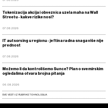
07.08.2026
Tokenizacija akcija i obveznica uzela maha na Wall
Streetu - kakve rizike nosi?
07.08.2026
IT autsorsing u regionu - jeftina radna snaga više nije
prednost
07.08.2026
Možemo li da kontrolišemo Sunce? Plan o svemirskim
ogledalima otvara brojna pitanja
06.08.2026
SVE VESTI IZ RUBRIKE TEHNOLOGIJA