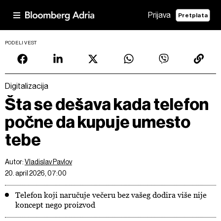
Prijava
Pretplata
PODELI VEST
Digitalizacija
Šta se dešava kada telefon
počne da kupuje umesto
tebe
Autor:
Vladislav Pavlov
20. april 2026, 07:00
Telefon koji naručuje večeru bez vašeg dodira više nije
koncept nego proizvod