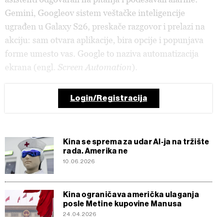
Gemini, Googleov sistem veštačke inteligencije
ugrađen u Galaxy S26, preskače razgovor i prelazi na
akciju: sam otvara aplikacije, bira opcije i popunjava
forme umesto vas. Google to naziva automatizacija
ekrana (engl.
Screen Automation
).
Login/Registracija
Kina se sprema za udar AI-ja na tržište
rada. Amerika ne
10.06.2026
Kina ograničava američka ulaganja
posle Metine kupovine Manusa
24.04.2026