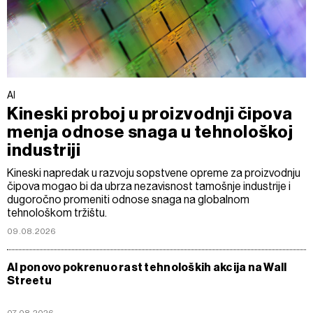
AI
Kineski proboj u proizvodnji čipova
menja odnose snaga u tehnološkoj
industriji
Kineski napredak u razvoju sopstvene opreme za proizvodnju
čipova mogao bi da ubrza nezavisnost tamošnje industrije i
dugoročno promeniti odnose snaga na globalnom
tehnološkom tržištu.
09.08.2026
AI ponovo pokrenuo rast tehnoloških akcija na Wall
Streetu