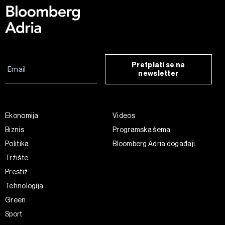
Pretplati se na
newsletter
Ekonomija
Videos
Biznis
Programska šema
Politika
Bloomberg Adria događaji
Tržište
Prestiž
Tehnologija
Green
Sport