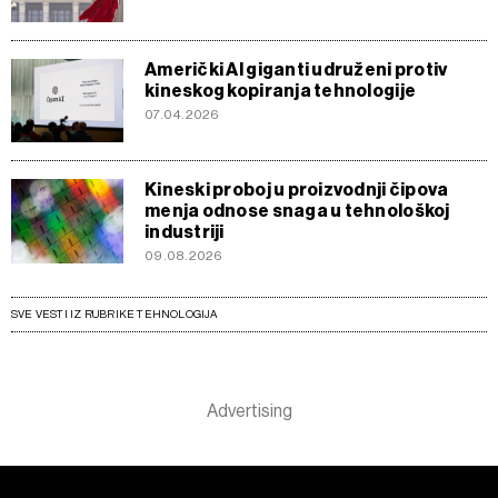
Američki AI giganti udruženi protiv
kineskog kopiranja tehnologije
07.04.2026
Kineski proboj u proizvodnji čipova
menja odnose snaga u tehnološkoj
industriji
09.08.2026
SVE VESTI IZ RUBRIKE TEHNOLOGIJA