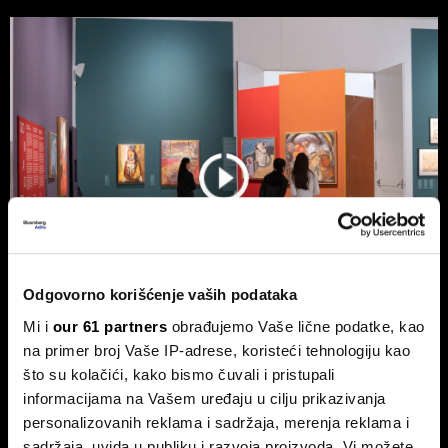
Odgovorno korišćenje vaših podataka
Mi i
our 61 partners
obrađujemo Vaše lične podatke, kao
na primer broj Vaše IP-adrese, koristeći tehnologiju kao
Kamera koja razotkriva vekovnu
što su kolačići, kako bismo čuvali i pristupali
prevaru - švajcarski startap cilja
informacijama na Vašem uređaju u cilju prikazivanja
tržište umetnosti koje vredi
personalizovanih reklama i sadržaja, merenja reklama i
milijarde franaka
sadržaja, uvida u publiku i razvoja proizvoda. Vi možete