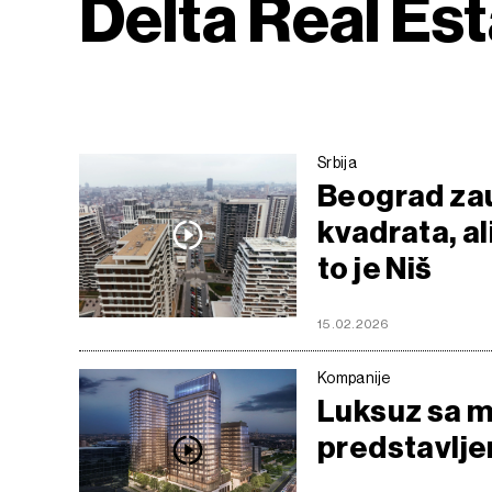
Delta Real Es
Srbija
Beograd zau
kvadrata, ali
to je Niš
15.02.2026
Kompanije
Luksuz sa m
predstavlj