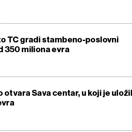
o TC gradi stambeno-poslovni
 350 miliona evra
 otvara Sava centar, u koji je uloži
evra