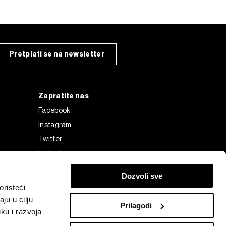
Pretplati se na newsletter
Zapratite nas
Facebook
Instagram
Twitter
Linkedin
Tiktok
Dozvoli sve
risteći
ju u cilju
Prilagodi
ku i razvoja