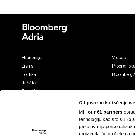
Ekonomija
Videos
Biznis
Programsk
Politika
Bloomberg A
Tržište
Prestiž
Tehnologija
Odgovorno korišćenje va
Green
Mi i
our 61 partners
obrađ
Sport
tehnologiju kao što su kola
Businessweek Adria
prikazivanja personalizova
Analiza
proizvoda. Vi možete da od