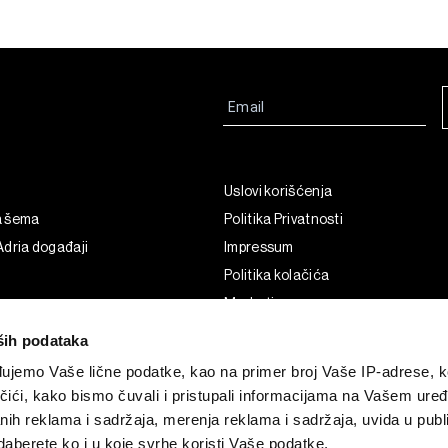
Uslovi korišćenja
a šema
Politika Privatnosti
dria događaji
Impressum
Politika kolačića
Marketing
Korišćenje veštačke inteligencije
ših podataka
ujemo Vaše lične podatke, kao na primer broj Vaše IP-adrese, ko
čići, kako bismo čuvali i pristupali informacijama na Vašem uređa
nih reklama i sadržaja, merenja reklama i sadržaja, uvida u publi
aberete ko i u koje svrhe koristi Vaše podatke.