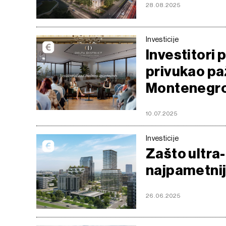
28.08.2025
Investicije
Investitori 
privukao pa
Montenegr
10.07.2025
Investicije
Zašto ultra
najpametniji
26.06.2025