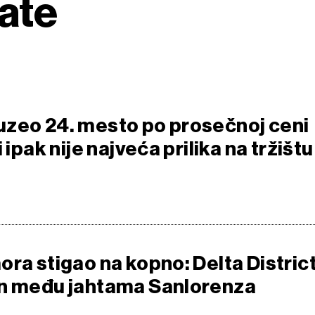
tate
zeo 24. mesto po prosečnoj ceni
 ipak nije najveća prilika na tržištu
ora stigao na kopno: Delta Distric
en među jahtama Sanlorenza