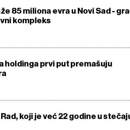
že 85 miliona evra u Novi Sad - gra
ovni kompleks
ta holdinga prvi put premašuju
ra
 Rad, koji je već 22 godine u stečaj