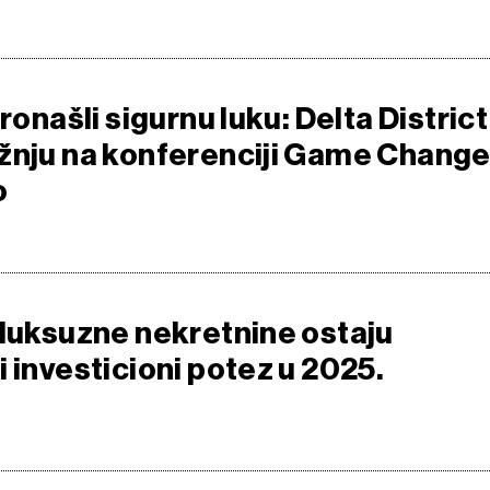
pronašli sigurnu luku: Delta District
žnju na konferenciji Game Change
o
-luksuzne nekretnine ostaju
 investicioni potez u 2025.