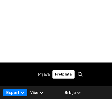
Prijava
Pretplata
a
Expert
Više
Srbija