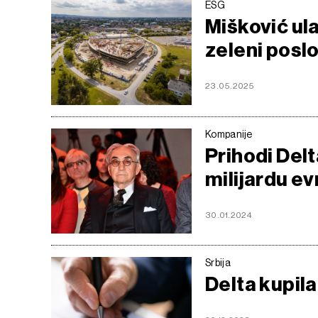
ESG
Mišković ula
zeleni posl
23.05.2025
Kompanije
Prihodi Del
milijardu ev
30.01.2024
Srbija
Delta kupila