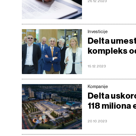
26.12.2023
Investicije
Delta umest
kompleks od
15.12.2023
Kompanije
Delta uskoro
118 miliona 
20.10.2023