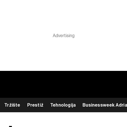
Tržište
Prestiž
Tehnologija
Businessweek Adri