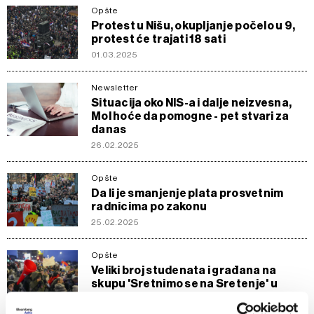
Opšte
Protest u Nišu, okupljanje počelo u 9,
protest će trajati 18 sati
01.03.2025
Newsletter
Situacija oko NIS-a i dalje neizvesna,
Mol hoće da pomogne - pet stvari za
danas
26.02.2025
Opšte
Da li je smanjenje plata prosvetnim
radnicima po zakonu
25.02.2025
Opšte
Veliki broj studenata i građana na
skupu 'Sretnimo se na Sretenje' u
Kragujevcu
15.02.2025