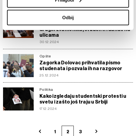
16.01.2025
podaci i podesite željene opcije u
odeljku sa detaljima
.
U svakom trenutku možete da promenite ili povučete
Opšte
Odbij
saglasnost u Deklaraciji o kolačićima.
Podignuta optužnica protiv Vesića i
drugih zvaničnika, studenti i danas na
Zajednički rukovaoci su HD-WIN ARENA SPORT d.o.o. i
ulicama
Partneri
. Više o podacima koje obrađujemo kao i o
30.12.2024
vašim pravima pročitajte u našoj
Politici privatnosti
, a o
kolačićima i drugim sličnim tehnologijama u
Politici
Opšte
Zagorka Dolovac prihvatila pismo
kolačića
.
studenata i pozvala ih na razgovor
Kolačiće u bilo kojem trenutku možete ponovno ažurirati
25.12.2024
klikom na „Prikaži detalje“. Pristanak možete u bilo kojem
trenutku opozvati bez negativnih posledica.
Politika
Kako izgledaju studentski protesti u
svetu i zašto još traju u Srbiji
17.12.2024
1
2
3