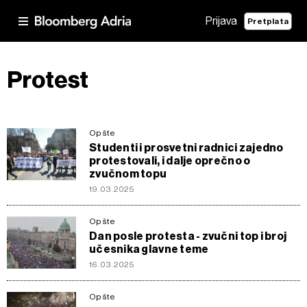
Prijava
Pretplata
Protest
Opšte
Studenti i prosvetni radnici zajedno
protestovali, i dalje oprečno o
zvučnom topu
19.03.2025
Opšte
Dan posle protesta - zvučni top i broj
učesnika glavne teme
16.03.2025
Opšte