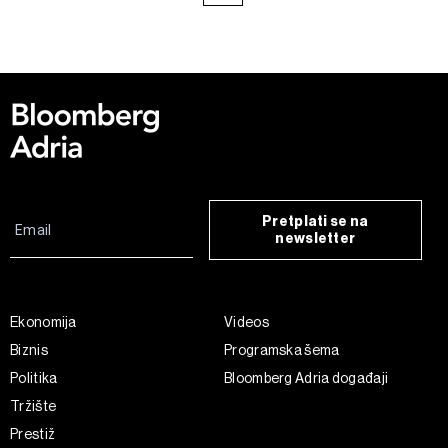
Pretplati se na
newsletter
Ekonomija
Videos
Biznis
Programska šema
Politika
Bloomberg Adria događaji
Tržište
Prestiž