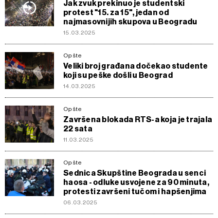
Jak zvuk prekinuo je studentski
protest "15. za 15", jedan od
najmasovnijih skupova u Beogradu
15.03.2025
Opšte
Veliki broj građana dočekao studente
koji su peške došli u Beograd
14.03.2025
Opšte
Završena blokada RTS-a koja je trajala
22 sata
11.03.2025
Opšte
Sednica Skupštine Beograda u senci
haosa - odluke usvojene za 90 minuta,
protesti završeni tučom i hapšenjima
06.03.2025