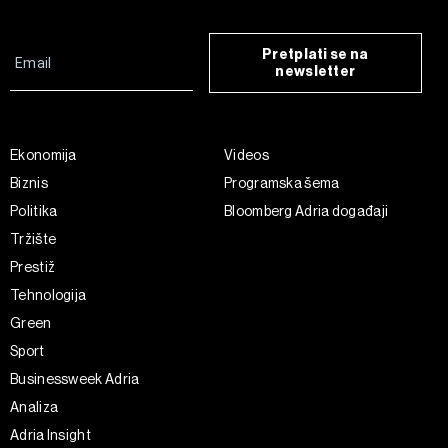
Pretplati se na
newsletter
Ekonomija
Videos
Biznis
Programska šema
Politika
Bloomberg Adria događaji
Tržište
Prestiž
Tehnologija
Green
Sport
Businessweek Adria
Analiza
Adria Insight