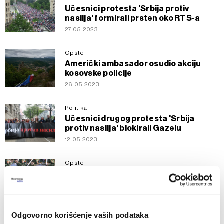
Učesnici protesta 'Srbija protiv
nasilja' formirali prsten oko RTS-a
27.05.2023
Opšte
Američki ambasador osudio akciju
kosovske policije
26.05.2023
Politika
Učesnici drugog protesta 'Srbija
protiv nasilja' blokirali Gazelu
12.05.2023
Opšte
Pet stvari koje treba znati ovog jutra:
Obeležavaju se Dan pobede i Dan
Evrope
09.05.2023
Odgovorno korišćenje vaših podataka