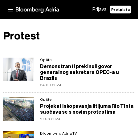
Prijava
Pretplata
Protest
Opšte
Demonstranti prekinuli govor
generalnog sekretara OPEC-a u
Brazilu
24.09.2024
Opšte
Projekat iskopavanja litijuma Rio Tinta
suočava se s novim protestima
10.08.2024
Bloomberg Adria TV