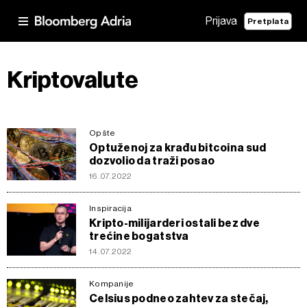
Prijava
Pretplata
Kriptovalute
Opšte
Optuženoj za krađu bitcoina sud
dozvolio da traži posao
16.07.2022
Inspiracija
Kripto-milijarderi ostali bez dve
trećine bogatstva
14.07.2022
Kompanije
Celsius podneo zahtev za stečaj,