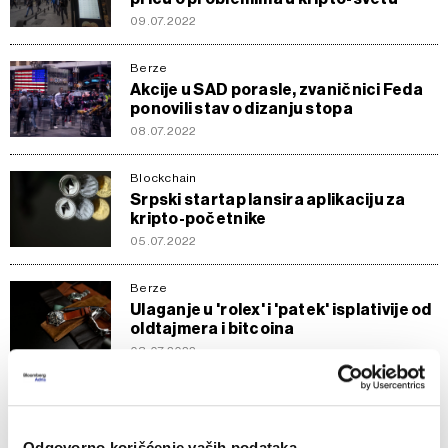
09.07.2022
Berze
Akcije u SAD porasle, zvaničnici Feda
ponovili stav o dizanju stopa
08.07.2022
Blockchain
Srpski startap lansira aplikaciju za
kripto-početnike
05.07.2022
Berze
Ulaganje u 'rolex' i 'patek' isplativije od
oldtajmera i bitcoina
03.07.2022
Crypto
Kraj brutalne nedelje za kripto - prekid
trgovanja i spasavanje
Odgovorno korišćenje vaših podataka