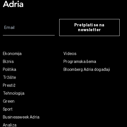
Pretplati se na
newsletter
Ekonomija
Videos
Biznis
Programska šema
Politika
Bloomberg Adria događaji
Tržište
Prestiž
Tehnologija
Green
Sport
Businessweek Adria
Analiza