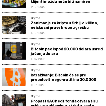
klijenti možda neće biti namireni
14.07.2022
Crypto
Zanimanje za kripto u Srbiji ciklično,
neiskusni prave krupnu grešku
13.07.2022
Crypto
Bitcoin pao ispod 20.000 dolara usred
jačanja dolara
12.07.2022
Crypto
Istraživanje: Bitcoin će se pre
prepoloviti nego vratiti na 30.000$
11.07.2022
Crypto
Propast 3AC hedž fonda otvara širu
priču o problemima u kripto-svetu