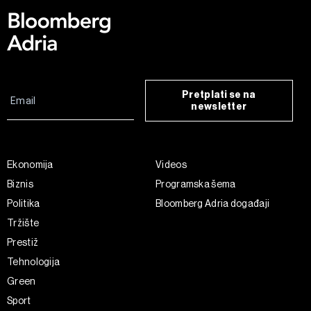
Pretplati se na
newsletter
Ekonomija
Videos
Biznis
Programska šema
Politika
Bloomberg Adria događaji
Tržište
Prestiž
Tehnologija
Green
Sport