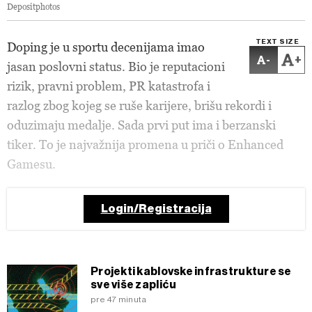
Depositphotos
TEXT SIZE
Doping je u sportu decenijama imao
-
+
jasan poslovni status. Bio je reputacioni
rizik, pravni problem, PR katastrofa i
razlog zbog kojeg se ruše karijere, brišu rekordi i
oduzimaju medalje. Sada prvi put ima i berzanski
tiker. To je najvažnija promena u priči o Enhanced
Gamesu.
Login/Registracija
Projekti kablovske infrastrukture se
sve više zapliću
pre 47 minuta