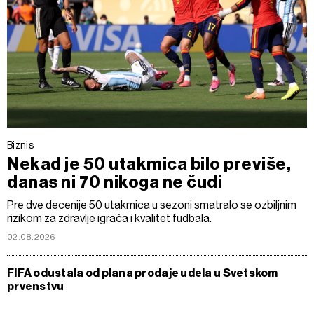
Biznis
Nekad je 50 utakmica bilo previše,
danas ni 70 nikoga ne čudi
Pre dve decenije 50 utakmica u sezoni smatralo se ozbiljnim
rizikom za zdravlje igrača i kvalitet fudbala.
02.08.2026
FIFA odustala od plana prodaje udela u Svetskom
prvenstvu