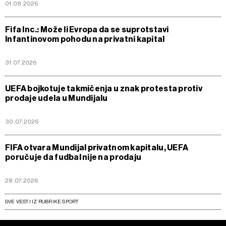
01.08.2026
Fifa Inc.: Može li Evropa da se suprotstavi
Infantinovom pohodu na privatni kapital
31.07.2026
UEFA bojkotuje takmičenja u znak protesta protiv
prodaje udela u Mundijalu
30.07.2026
FIFA otvara Mundijal privatnom kapitalu, UEFA
poručuje da fudbal nije na prodaju
28.07.2026
SVE VESTI IZ RUBRIKE SPORT