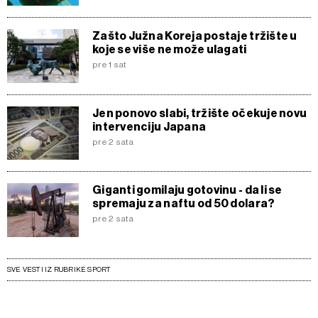
Zašto Južna Koreja postaje tržište u
koje se više ne može ulagati
pre 1 sat
Jen ponovo slabi, tržište očekuje novu
intervenciju Japana
pre 2 sata
Giganti gomilaju gotovinu - da li se
spremaju za naftu od 50 dolara?
pre 2 sata
SVE VESTI IZ RUBRIKE SPORT