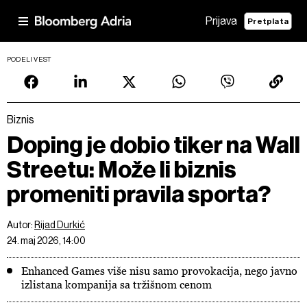
Prijava
Pretplata
PODELI VEST
Biznis
Doping je dobio tiker na Wall
Streetu: Može li biznis
promeniti pravila sporta?
Autor:
Rijad Durkić
24. maj 2026, 14:00
Enhanced Games više nisu samo provokacija, nego javno
izlistana kompanija sa tržišnom cenom