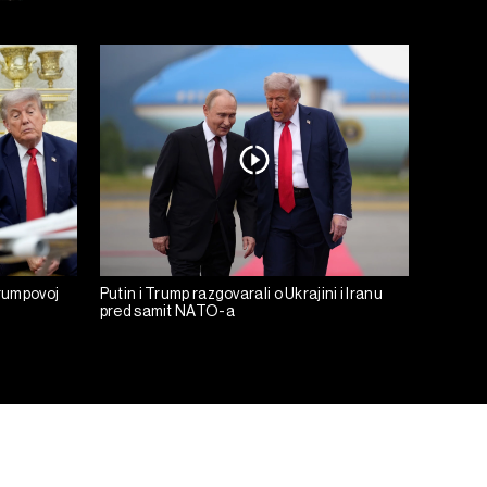
rumpovoj
Putin i Trump razgovarali o Ukrajini i Iranu
pred samit NATO-a