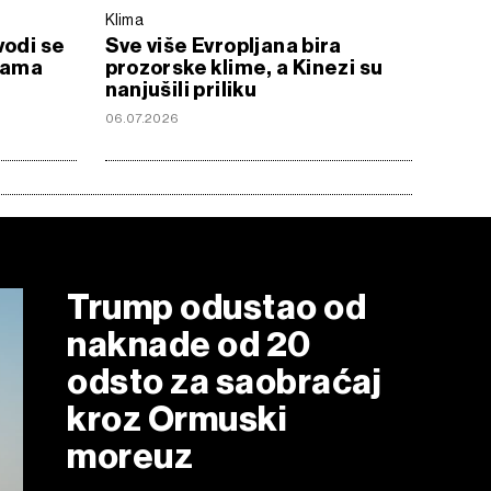
Klima
vodi se
Sve više Evropljana bira
inama
prozorske klime, a Kinezi su
nanjušili priliku
06.07.2026
Trump odustao od
naknade od 20
odsto za saobraćaj
kroz Ormuski
moreuz