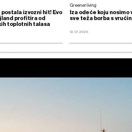
Greener living
 postala izvozni hit! Evo
Iza odeće koju nosimo 
jland profitira od
sve teža borba s vruć
ih toplotnih talasa
12.07.2026