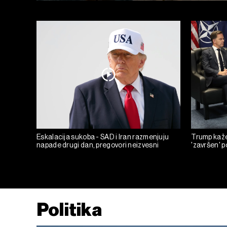
Eskalacija sukoba - SAD i Iran razmenjuju
Trump kaže 
napade drugi dan, pregovori neizvesni
'završen' 
Politika