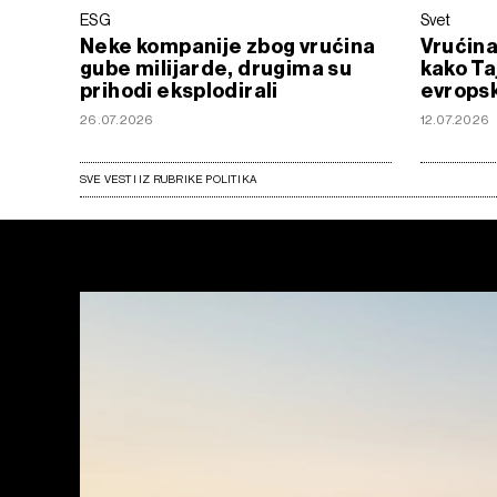
ESG
Svet
Neke kompanije zbog vrućina
Vrućina
gube milijarde, drugima su
kako Ta
prihodi eksplodirali
evropsk
26.07.2026
12.07.2026
SVE VESTI IZ RUBRIKE POLITIKA