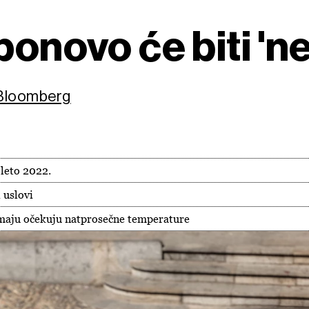
ponovo će biti 'n
/Bloomberg
 leto 2022.
 uslovi
u maju očekuju natprosečne temperature