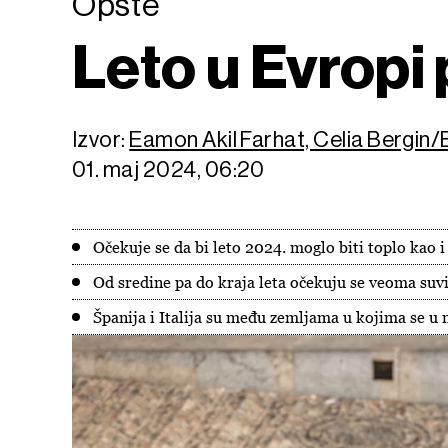
Opšte
Leto u Evropi 
Izvor:
Eamon Akil Farhat, Celia Bergin
01. maj 2024, 06:20
Očekuje se da bi leto 2024. moglo biti toplo kao i
Od sredine pa do kraja leta očekuju se veoma suvi
Španija i Italija su među zemljama u kojima se 