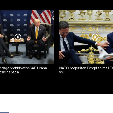
da je prekid vatre SAD i Irana
NATO prepušten Evropljanima i T
posle napada
volji