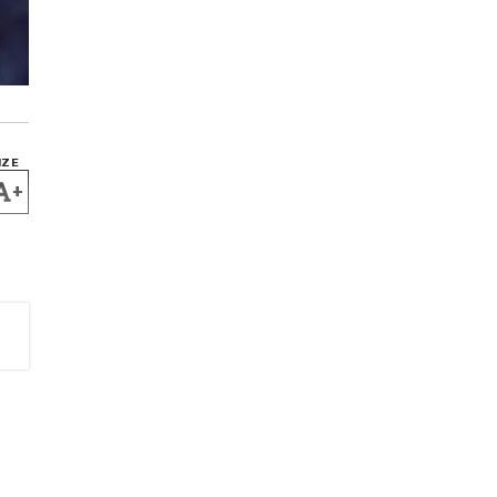
IZE
+