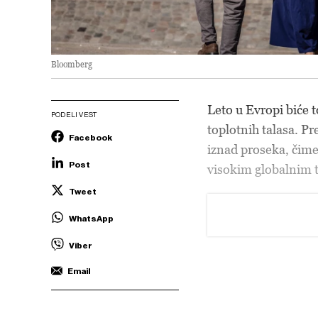
Bloomberg
Leto u Evropi biće 
PODELI VEST
toplotnih talasa. Pr
Facebook
iznad proseka, čime
Post
visokim globalnim
Tweet
WhatsApp
Viber
Email