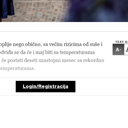
TEXT S
toplije nego obično, sa većim rizicima od suše i
-
edviđa se da će i maj biti sa temperaturama
 će postati deseti uzastopni mesec sa rekordno
 temperaturama.
Login/Registracija