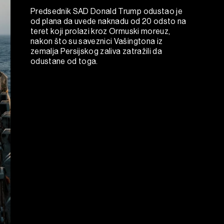
Predsednik SAD Donald Trump odustao je
od plana da uvede naknadu od 20 odsto na
teret koji prolazi kroz Ormuski moreuz,
nakon što su saveznici Vašingtona iz
zemalja Persijskog zaliva zatražili da
odustane od toga.