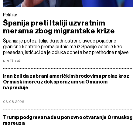
Politika
Španija preti Italiji uzvratnim
merama zbog migrantske krize
Španija je potez Italije da jednostrano uvede pojačane
granične kontrole prema putnicima iz Španije ocenila kao
presedan, ističući da je odluka doneta bez prethodne najave.
pre 19 sati
Iran želi da zabrani američkim brodovima prolaz kroz
Ormuski moreuz dok sporazum sa Omanom
napreduje
06.08.2026
Trump podgreva nade u ponovno otvaranje Ormuskog
moreuza