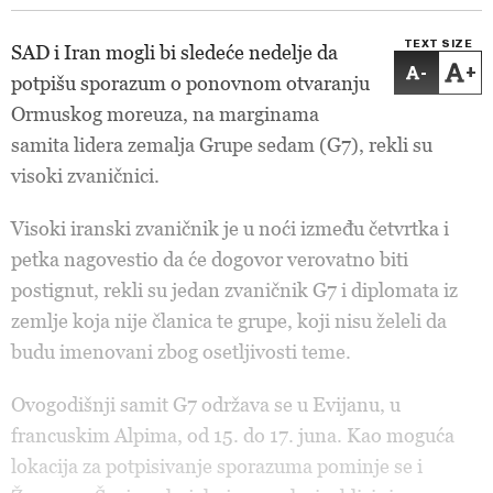
TEXT SIZE
SAD i Iran mogli bi sledeće nedelje da
-
+
potpišu sporazum o ponovnom otvaranju
Ormuskog moreuza, na marginama
samita lidera zemalja Grupe sedam (G7), rekli su
visoki zvaničnici.
Visoki iranski zvaničnik je u noći između četvrtka i
petka nagovestio da će dogovor verovatno biti
postignut, rekli su jedan zvaničnik G7 i diplomata iz
zemlje koja nije članica te grupe, koji nisu želeli da
budu imenovani zbog osetljivosti teme.
Ovogodišnji samit G7 održava se u Evijanu, u
francuskim Alpima, od 15. do 17. juna. Kao moguća
lokacija za potpisivanje sporazuma pominje se i