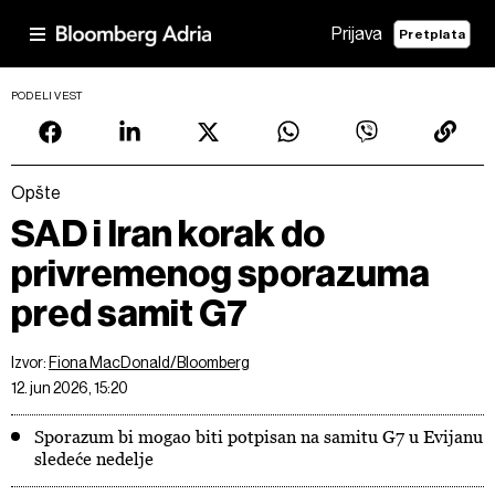
Prijava
Pretplata
PODELI VEST
Opšte
SAD i Iran korak do
privremenog sporazuma
pred samit G7
Izvor:
Fiona MacDonald/Bloomberg
12. jun 2026, 15:20
Sporazum bi mogao biti potpisan na samitu G7 u Evijanu
sledeće nedelje