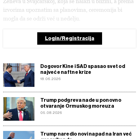
Ženeva u Švajcarskoj, koja se nalazi u blizini, a prema
izvorima upoznatim sa planovima, ceremonija bi
mogla da se održi već u nedelju.
Login/Registracija
Dogovor Kine i SAD spasao svet od
najveće naftne krize
18.06.2026
Trump podgreva nade u ponovno
otvaranje Ormuskog moreuza
05.08.2026
Trump naredio novi napad na Iran već