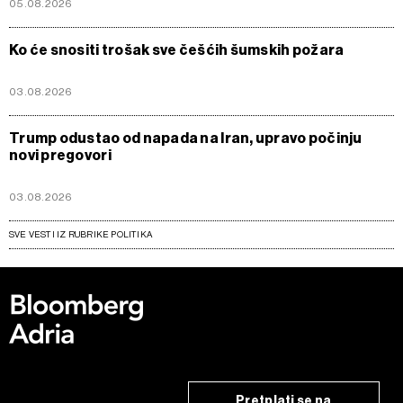
05.08.2026
Ko će snositi trošak sve češćih šumskih požara
03.08.2026
Trump odustao od napada na Iran, upravo počinju
novi pregovori
03.08.2026
SVE VESTI IZ RUBRIKE POLITIKA
Pretplati se na