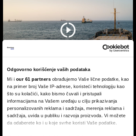
Odgovorno korišćenje vaših podataka
Mi i
our 61 partners
obrađujemo Vaše lične podatke, kao
Trump odustao od naknade od 20
na primer broj Vaše IP-adrese, koristeći tehnologiju kao
odsto za saobraćaj kroz Ormuski
što su kolačići, kako bismo čuvali i pristupali
moreuz
informacijama na Vašem uređaju u cilju prikazivanja
personalizovanih reklama i sadržaja, merenja reklama i
Predsednik SAD Donald Trump odustao je od plana da
sadržaja, uvida u publiku i razvoja proizvoda. Vi možete
uvede naknadu od 20 odsto na teret koji prolazi kroz
Ormuski moreuz, nakon što su saveznici Vašingtona iz
da odaberete ko i u koje svrhe koristi Vaše podatke.
zemalja Persijskog zaliva zatražili da odustane od toga.