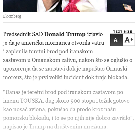
Bloomberg
TEXT SIZE
Predsednik SAD
Donald Trump
izjavio
-
+
je da je američka mornarica otvorila vatru
i zaplenila teretni brod pod iranskom
zastavom u Omanskom zalivu, nakon što se oglušio o
upozorenja da se zaustavi dok je napuštao Ormuski
moreuz, što je prvi veliki incident dok traje blokada.
"Danas je teretni brod pod iranskom zastavom po
imenu TOUSKA, dug skoro 900 stopa i težak gotovo
kao nosač aviona, pokušao da prođe kroz našu
pomorsku blokadu, i to se po njih nije dobro završilo",
napisao je Trump na društvenim mrežama.