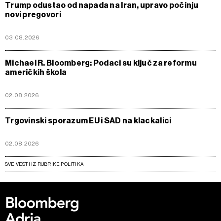
Trump odustao od napada na Iran, upravo počinju
novi pregovori
03.08.2026
Michael R. Bloomberg: Podaci su ključ za reformu
američkih škola
02.08.2026
Trgovinski sporazum EU i SAD na klackalici
02.08.2026
SVE VESTI IZ RUBRIKE POLITIKA