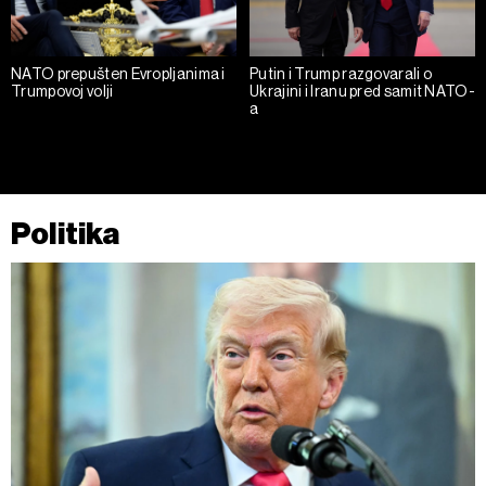
klikom na „Prikaži detalje“. Pristanak možete u bilo kojem
trenutku opozvati bez negativnih posledica.
NATO prepušten Evropljanima i
Putin i Trump razgovarali o
Trumpovoj volji
Ukrajini i Iranu pred samit NATO-
a
Politika