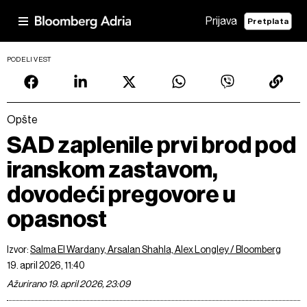
Prijava
Pretplata
PODELI VEST
Opšte
SAD zaplenile prvi brod pod
iranskom zastavom,
dovodeći pregovore u
opasnost
Izvor:
Salma El Wardany, Arsalan Shahla, Alex Longley / Bloomberg
19. april 2026, 11:40
Ažurirano 19. april 2026, 23:09