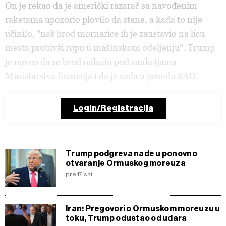
On je rekao da je američki razarač sa navođenim
raketama upozorio plovilo da stane, a kada to nije
učinilo, "naš brod mornarice ih je zaustavio na licu
mesta probivši rupu u mašinskom odeljenju". Trump
je naveo da se brod nalazio pod sankcijama
Ministarstva finansija i da je sada u posedu SAD.
Login/Registracija
Trump podgreva nade u ponovno
otvaranje Ormuskog moreuza
pre 17 sati
Iran: Pregovori o Ormuskom moreuzu u
toku, Trump odustao od udara