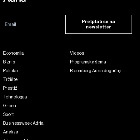
Pretplati se na
newsletter
Ekonomija
Videos
Biznis
Programska šema
Politika
Bloomberg Adria događaji
Tržište
Prestiž
Tehnologija
Green
Sport
Businessweek Adria
Analiza