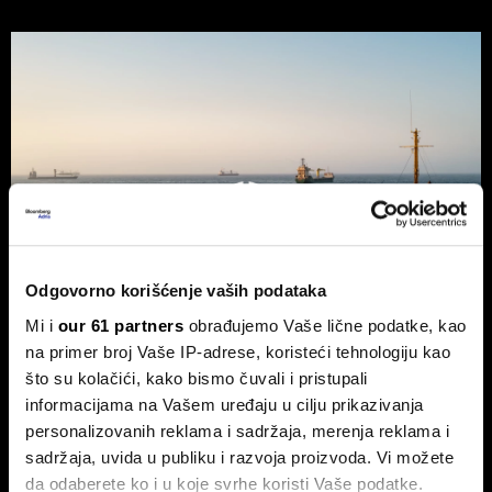
Odgovorno korišćenje vaših podataka
Mi i
our 61 partners
obrađujemo Vaše lične podatke, kao
na primer broj Vaše IP-adrese, koristeći tehnologiju kao
što su kolačići, kako bismo čuvali i pristupali
informacijama na Vašem uređaju u cilju prikazivanja
Trump odustao od naknade od 20
personalizovanih reklama i sadržaja, merenja reklama i
odsto za saobraćaj kroz Ormuski
sadržaja, uvida u publiku i razvoja proizvoda. Vi možete
moreuz
da odaberete ko i u koje svrhe koristi Vaše podatke.