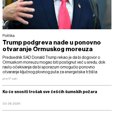
Politika
Trump podgreva nade u ponovno
otvaranje Ormuskog moreuza
Predsednik SAD Donald Trump rekao je da bi dogovor o
Ormuskom moreuzu mogao biti postignut već u sredu, dok
rastu očekivanja da bi sporazum omogućio ponovno
otvaranje ključnog plovnog puta za energetska tržišta.
pre 17 sati
Ko će snositi trošak sve češćih šumskih požara
03.08.2026