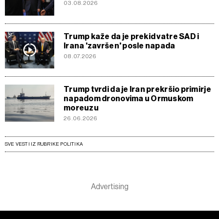
03.08.2026
Trump kaže da je prekid vatre SAD i
Irana 'završen' posle napada
08.07.2026
Trump tvrdi da je Iran prekršio primirje
napadom dronovima u Ormuskom
moreuzu
26.06.2026
SVE VESTI IZ RUBRIKE POLITIKA