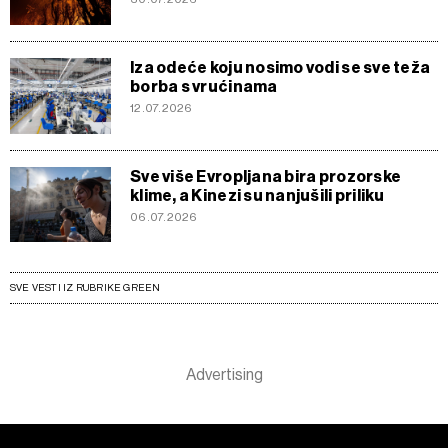
Iza odeće koju nosimo vodi se sve teža
borba s vrućinama
12.07.2026
Sve više Evropljana bira prozorske
klime, a Kinezi su nanjušili priliku
06.07.2026
SVE VESTI IZ RUBRIKE GREEN