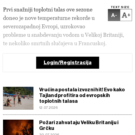
TEXT SIZE
Prvi snažniji toplotni talas ove sezone
-
+
doneo je nove temperaturne rekorde u
severozapadnoj Evropi, uzrokovao
probleme u snabdevanju vodom u Velikoj Britaniji,
te nekoliko smrtnih slučajeva u Francuskoj.
Login/Registracija
Vrućina postala izvozni hit! Evo kako
Tajland profitira od evropskih
toplotnih talasa
12.07.2026
Požari zahvataju Veliku Britaniju i
Grčku
30.07.2026