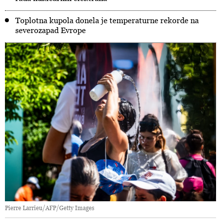
Toplotna kupola donela je temperaturne rekorde na
severozapad Evrope
Pierre Larrieu/AFP/Getty Images