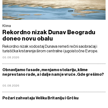
Klima
Rekordno nizak Dunav Beogradu
doneo novu obalu
Rekordno nizak vodostaj Dunava remeti rečni saobraćaj i
turistička krstarenja širom centralne i jugoistočne Evrope.
05.08.2026
Obnavljamo fasade, menjamo stolariju, klime
neprestano rade, a i dalje nam je vruće. Gde grešimo?
05.08.2026
Požari zahvataju Veliku Britaniju i Grčku