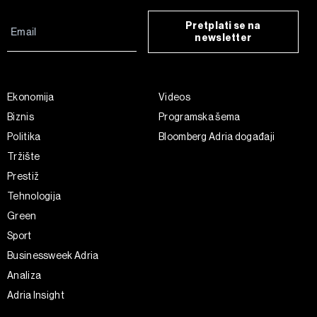
Pretplati se na
newsletter
Ekonomija
Videos
Biznis
Programska šema
Politika
Bloomberg Adria događaji
Tržište
Prestiž
Tehnologija
Green
Sport
Businessweek Adria
Analiza
Adria Insight