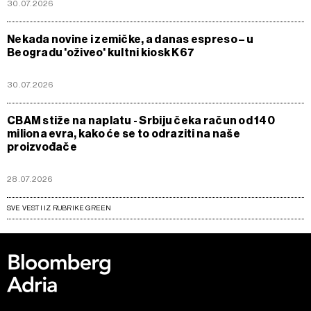
30.07.2026
Nekada novine i zemičke, a danas espreso – u
Beogradu 'oživeo' kultni kiosk K67
30.07.2026
CBAM stiže na naplatu - Srbiju čeka račun od 140
miliona evra, kako će se to odraziti na naše
proizvođače
28.07.2026
SVE VESTI IZ RUBRIKE GREEN