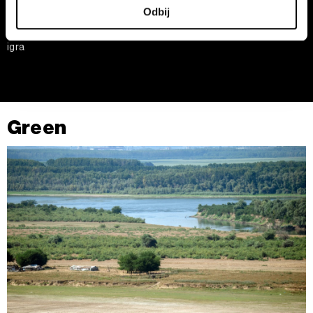
Odbij
saglasnost u Deklaraciji o kolačićima.
Sateliti otkrivaju zašto je
Nova pravila za uvoz otpada
venecuelanska nafta rizična
smanjuju troškove firmama
igra
Zajednički rukovaoci su HD-WIN ARENA SPORT d.o.o. i
Partneri
. Više o podacima koje obrađujemo kao i o
vašim pravima pročitajte u našoj
Politici privatnosti
, a o
kolačićima i drugim sličnim tehnologijama u
Politici
kolačića
.
Green
Kolačiće u bilo kojem trenutku možete ponovno ažurirati
klikom na „Prikaži detalje“. Pristanak možete u bilo kojem
trenutku opozvati bez negativnih posledica.