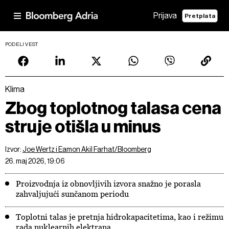
Prijava
Pretplata
PODELI VEST
Klima
Zbog toplotnog talasa cena
struje otišla u minus
Izvor:
Joe Wertz i Eamon Akil Farhat/Bloomberg
26. maj 2026, 19:06
Proizvodnja iz obnovljivih izvora snažno je porasla
zahvaljujući sunčanom periodu
Toplotni talas je pretnja hidrokapacitetima, kao i režimu
rada nuklearnih elektrana