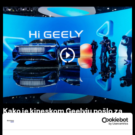
Kako je kineskom Geelyju pošlo za
rukom da nadmaši veliki BYD
Geely se u vremenu neizvesnosti oslanja na globalnu
prodajnu mrežu i raznolikost pogonskih sistema, što nije