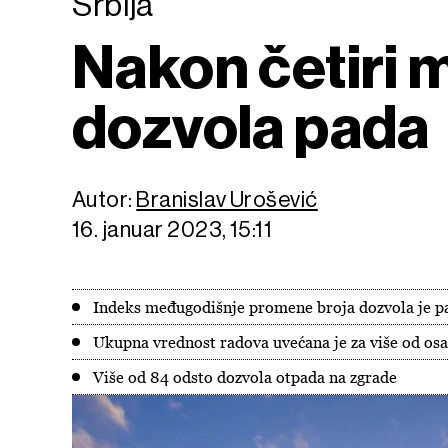
Srbija
Nakon četiri 
dozvola pada
Autor:
Branislav Urošević
16. januar 2023, 15:11
Indeks međugodišnje promene broja dozvola je p
Ukupna vrednost radova uvećana je za više od os
Više od 84 odsto dozvola otpada na zgrade