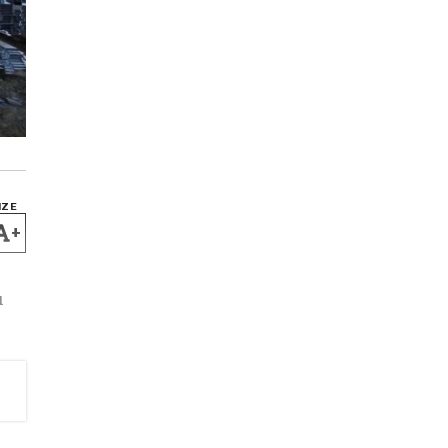
IZE
+
u