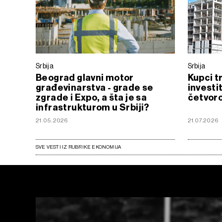
Srbija
Srbija
Beograd glavni motor
Kupci t
građevinarstva - grade se
investi
zgrade i Expo, a šta je sa
četvoro
infrastrukturom u Srbiji?
21.05.2026
21.07.2026
SVE VESTI IZ RUBRIKE EKONOMIJA