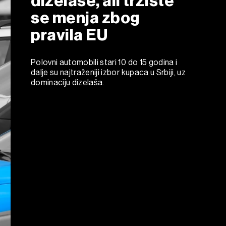
dizelaše, ali tržište
se menja zbog
pravila EU
Polovni automobili stari 10 do 15 godina i
dalje su najtraženiji izbor kupaca u Srbiji, uz
dominaciju dizelaša.