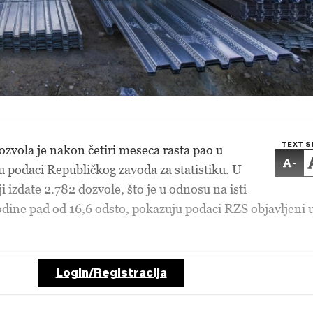
TEXT S
ozvola je nakon četiri meseca rasta pao u
-
 podaci Republičkog zavoda za statistiku. U
 izdate 2.782 dozvole, što je u odnosu na isti
ine pad od 16,6 odsto, pokazuju podaci RZS objavljeni 
Login/Registracija