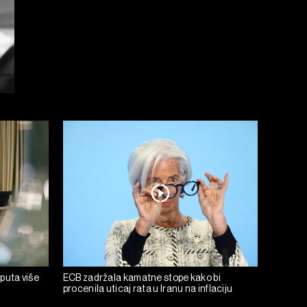
 puta više
ECB zadržala kamatne stope kako bi
procenila uticaj rata u Iranu na inflaciju