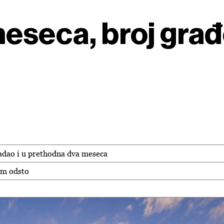
meseca, broj gra
adao i u prethodna dva meseca
am odsto