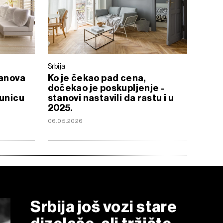
Srbija
tanova
Ko je čekao pad cena,
dočekao je poskupljenje -
čunicu
stanovi nastavili da rastu i u
2025.
06.05.2026
Srbija još vozi stare