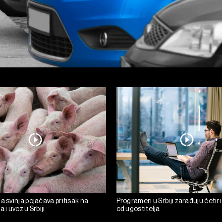
a svinja pojačava pritisak na
Programeri u Srbiji zarađuju četiri
 i uvoz u Srbiji
od ugostitelja