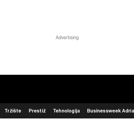
Tržište
Prestiž
Tehnologija
Businessweek Adri