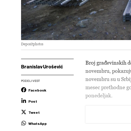
Depositphotos
Broj građevinskih d
Branislav Urošević
novembru, pokazuju
novembru su u Srbiji
PODELI VEST
mesec prethodne god
Facebook
ponedeljak.
Post
Tweet
WhatsApp