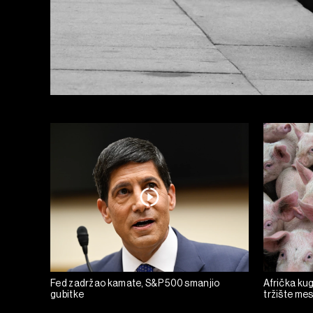
Fed zadržao kamate, S&P 500 smanjio
Afrička kug
gubitke
tržište mesa