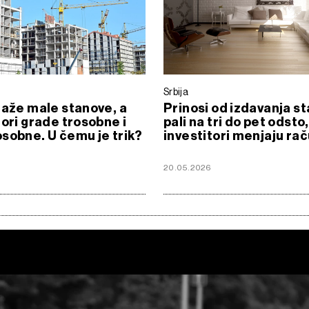
Srbija
raže male stanove, a
Prinosi od izdavanja s
tori grade trosobne i
pali na tri do pet odsto,
sobne. U čemu je trik?
investitori menjaju ra
20.05.2026