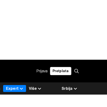
Prijava
Pretplata
a
Expert
Više
Srbija