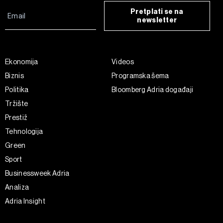
Pretplati se na
newsletter
Ekonomija
Videos
Biznis
Programska šema
Politika
Bloomberg Adria događaji
Tržište
Prestiž
Tehnologija
Green
Sport
Businessweek Adria
Analiza
Adria Insight