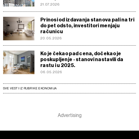
21.07.2026
Prinosi od izdavanja stanova pali na tri
do pet odsto, investitori menjaju
računicu
20.05.2026
Ko je čekao pad cena, dočekao je
poskupljenje - stanovi nastavili da
rastu i u 2025.
06.05.2026
SVE VESTI IZ RUBRIKE EKONOMIJA