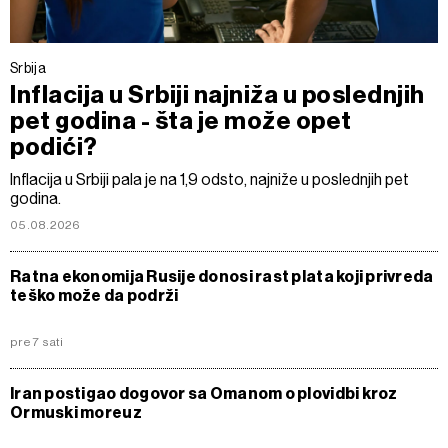
Srbija
Inflacija u Srbiji najniža u poslednjih
pet godina - šta je može opet
podići?
Inflacija u Srbiji pala je na 1,9 odsto, najniže u poslednjih pet
godina.
05.08.2026
Ratna ekonomija Rusije donosi rast plata koji privreda
teško može da podrži
pre 7 sati
Iran postigao dogovor sa Omanom o plovidbi kroz
Ormuski moreuz