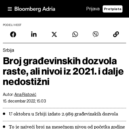
Prijava
Pretplata
PODELI VEST
Srbija
Broj građevinskih dozvola
raste, ali nivoi iz 2021. i dalje
nedostižni
Autor:
Ana Ristović
15. decembar 2022, 15:03
U oktobru u Srbiji izdato 2.989 građevinskih dozvola
To je najveći broj na mesečnom nivou od početka godine