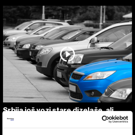
Srbija još vozi stare dizelaše, ali
tržište se menja zbog pravila EU
Polovni automobili stari 10 do 15 godina i dalje su
najtraženiji izbor kupaca u Srbiji, uz dominaciju dizelaša.