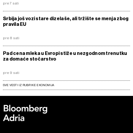
pre 7 sati
Srbija još vozi stare dizelaše, ali tržište se menja zbog
pravila EU
pre 8 sati
Pad cena mleka u Evropi stiže u nezgodnom trenutku
za domaće stočarstvo
pre 9 sati
SVE VESTI IZ RUBRIKE EKONOMIJA