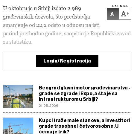
TEXT SIZE
U oktobru je u Srbiji izdato 2.989
-
+
građevinskih dozvola, što predstavlja
smanjenje od 22,2 odsto u odnosu na isti
period prethodne godine, saopštio je Republički zavod
za statistiku.
Login/Registracija
Beograd glavni motor građevinarstva -
grade se zgrade i Expo, a šta je sa
infrastrukturom u Srbiji?
21.05.2026
Kupci traže male stanove, a investitori
grade trosobne i četvorosobne. U
čemu je trik?