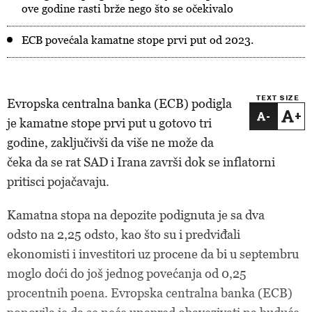
ove godine rasti brže nego što se očekivalo
ECB povećala kamatne stope prvi put od 2023.
TEXT SIZE
Evropska centralna banka (ECB) podigla
-
+
je kamatne stope prvi put u gotovo tri
godine, zaključivši da više ne može da
čeka da se rat SAD i Irana završi dok se inflatorni
pritisci pojačavaju.
Kamatna stopa na depozite podignuta je sa dva
odsto na 2,25 odsto, kao što su i predviđali
ekonomisti i investitori uz procene da bi u septembru
moglo doći do još jednog povećanja od 0,25
procentnih poena. Evropska centralna banka (ECB)