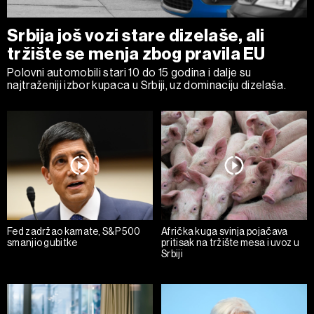
Srbija još vozi stare dizelaše, ali
tržište se menja zbog pravila EU
Polovni automobili stari 10 do 15 godina i dalje su
najtraženiji izbor kupaca u Srbiji, uz dominaciju dizelaša.
Fed zadržao kamate, S&P 500
Afrička kuga svinja pojačava
smanjio gubitke
pritisak na tržište mesa i uvoz u
Srbiji