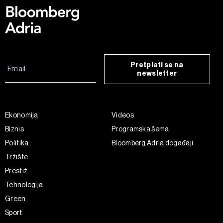
Pretplati se na
newsletter
Ekonomija
Videos
Biznis
Programska šema
Politika
Bloomberg Adria događaji
Tržište
Prestiž
Tehnologija
Green
Sport