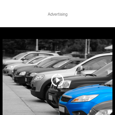
Kolačiće u bilo kojem trenutku možete ponovno ažurirati
klikom na „Prikaži detalje“. Pristanak možete u bilo kojem
trenutku opozvati bez negativnih posledica.