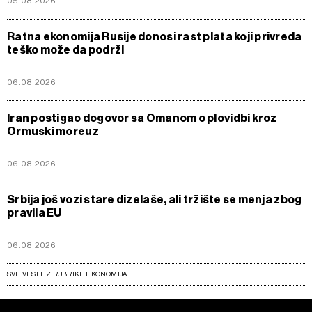
05.08.2026
Ratna ekonomija Rusije donosi rast plata koji privreda
teško može da podrži
06.08.2026
Iran postigao dogovor sa Omanom o plovidbi kroz
Ormuski moreuz
06.08.2026
Srbija još vozi stare dizelaše, ali tržište se menja zbog
pravila EU
06.08.2026
SVE VESTI IZ RUBRIKE EKONOMIJA