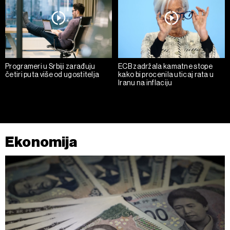
Programeri u Srbiji zarađuju
ECB zadržala kamatne stope
četiri puta više od ugostitelja
kako bi procenila uticaj rata u
Iranu na inflaciju
Ekonomija