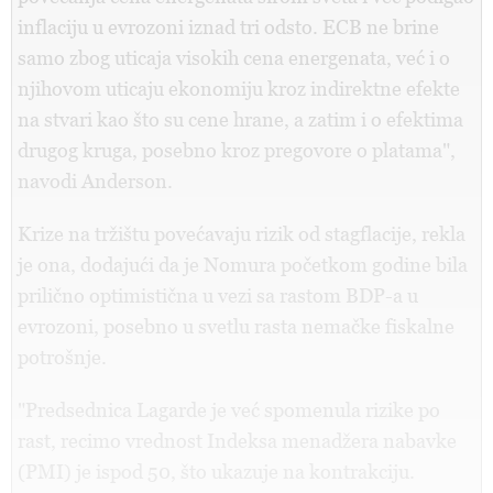
inflaciju u evrozoni iznad tri odsto. ECB ne brine
samo zbog uticaja visokih cena energenata, već i o
njihovom uticaju ekonomiju kroz indirektne efekte
na stvari kao što su cene hrane, a zatim i o efektima
drugog kruga, posebno kroz pregovore o platama",
navodi Anderson.
Krize na tržištu povećavaju rizik od stagflacije, rekla
je ona, dodajući da je Nomura početkom godine bila
prilično optimistična u vezi sa rastom BDP-a u
evrozoni, posebno u svetlu rasta nemačke fiskalne
potrošnje.
"Predsednica Lagarde je već spomenula rizike po
rast, recimo vrednost Indeksa menadžera nabavke
(PMI) je ispod 50, što ukazuje na kontrakciju.