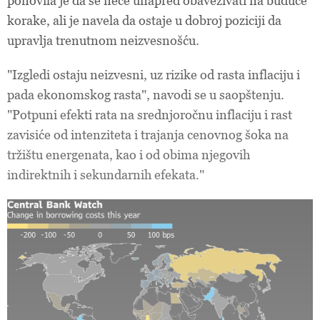
ponovila je da se neće unapred obavezivati na buduće
korake, ali je navela da ostaje u dobroj poziciji da
upravlja trenutnom
neizvesnošću.
"Izgledi ostaju neizvesni, uz rizike od rasta inflaciju i
pada ekonomskog rasta", navodi se u saopštenju.
"Potpuni efekti rata na srednjoročnu inflaciju i rast
zavisiće od intenziteta i trajanja cenovnog šoka na
tržištu energenata, kao i od obima njegovih
indirektnih i sekundarnih efekata."