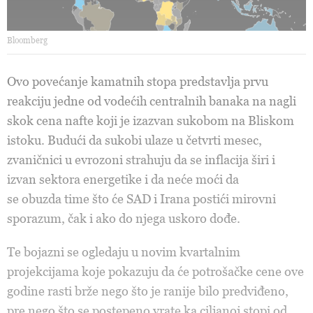
Bloomberg
Ovo povećanje kamatnih stopa predstavlja prvu
reakciju jedne od vodećih centralnih banaka na nagli
skok cena nafte koji je izazvan sukobom na Bliskom
istoku. Budući da sukobi ulaze u četvrti mesec,
zvaničnici u evrozoni strahuju da se inflacija širi i
izvan sektora energetike i da neće moći da
se obuzda time što će SAD i Irana postići mirovni
sporazum, čak i ako do njega uskoro dođe.
Te bojazni se ogledaju u novim kvartalnim
projekcijama koje pokazuju da će potrošačke cene ove
godine rasti brže nego što je ranije bilo predviđeno,
pre nego što se postepeno vrate ka ciljanoj stopi od