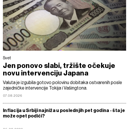
Svet
Jen ponovo slabi, tržište očekuje
novu intervenciju Japana
Valuta je izgubila gotovo polovinu dobitaka ostvarenih posle
zajedničke intervencije Tokija i Vašingtona.
07.08.2026
Inflacija u Srbiji najniža u poslednjih pet godina - šta je
može opet podići?