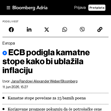
Prijava
Pretplata
PODELI VEST
Evropa
ECB podigla kamatne
stope kako bi ublažila
inflaciju
Izvor:
Jana Randow i Alexander Weber/Bloomberg
11. jun 2026, 15:27
Kamatne stope povećane za 25 baznih poena
Korigovane prognoze pokazuju da će potrošačke cene