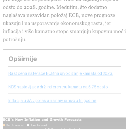
odsto do 2028. godine. Međutim, što dodatno
naglašava nezavidan položaj ECB, nove prognoze
ukazuju i na usporavanje ekonomskog rasta, jer
inflacija i više kamatne stope smanjuju kupovnu moć i
potrošnju.
Opširnije
Rast cena nateraće ECB na prvo dizanje kamata od 2023.
NBS nastavlja da drži referentnu kamatu na 5,75 odsto
Inflacija u SAD porasla na najviši nivo u tri godine