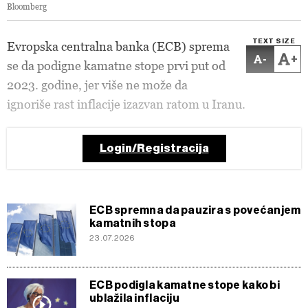
Bloomberg
TEXT SIZE
Evropska centralna banka (ECB) sprema
-
+
se da podigne kamatne stope prvi put od
2023. godine, jer više ne može da
ignoriše rast inflacije izazvan ratom u Iranu.
Login/Registracija
ECB spremna da pauzira s povećanjem
kamatnih stopa
23.07.2026
ECB podigla kamatne stope kako bi
ublažila inflaciju