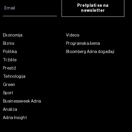
Pretplati se na
newsletter
Ekonomija
Videos
Biznis
Programska šema
Politika
Bloomberg Adria događaji
Tržište
Prestiž
Tehnologija
Green
Sport
Businessweek Adria
Analiza
Adria Insight