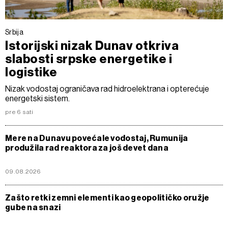
Srbija
Istorijski nizak Dunav otkriva
slabosti srpske energetike i
logistike
Nizak vodostaj ograničava rad hidroelektrana i opterećuje
energetski sistem.
pre 6 sati
Mere na Dunavu povećale vodostaj, Rumunija
produžila rad reaktora za još devet dana
09.08.2026
Zašto retki zemni elementi kao geopolitičko oružje
gube na snazi