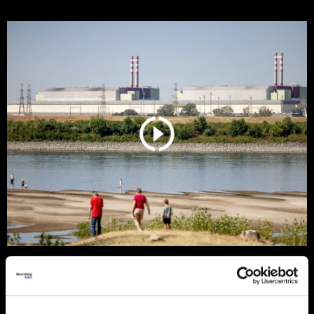
Istorijski nizak Dunav otkriva
slabosti srpske energetike i logistike
Nizak vodostaj ograničava rad hidroelektrana i opterećuje
energetski sistem.