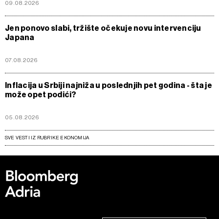
09.08.2026
Jen ponovo slabi, tržište očekuje novu intervenciju
Japana
07.08.2026
Inflacija u Srbiji najniža u poslednjih pet godina - šta je
može opet podići?
05.08.2026
SVE VESTI IZ RUBRIKE EKONOMIJA