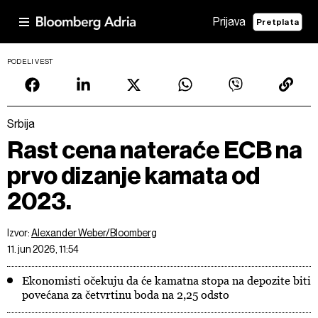
Prijava
Pretplata
PODELI VEST
Srbija
Rast cena nateraće ECB na
prvo dizanje kamata od
2023.
Izvor:
Alexander Weber/Bloomberg
11. jun 2026, 11:54
Ekonomisti očekuju da će kamatna stopa na depozite biti
povećana za četvrtinu boda na 2,25 odsto