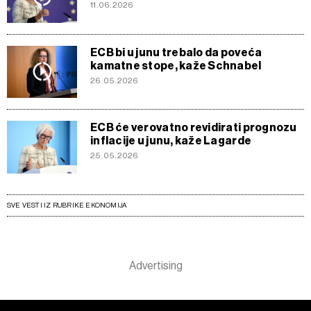
11.06.2026
ECB bi u junu trebalo da poveća
kamatne stope, kaže Schnabel
26.05.2026
ECB će verovatno revidirati prognozu
inflacije u junu, kaže Lagarde
25.05.2026
SVE VESTI IZ RUBRIKE EKONOMIJA