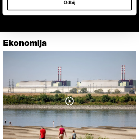
Odbij
pritisak na tržište mesa i uvoz u
četiri puta više od ugostitelja
saglasnost u Deklaraciji o kolačićima.
Srbiji
Zajednički rukovaoci su HD-WIN ARENA SPORT d.o.o. i
Partneri
. Više o podacima koje obrađujemo kao i o
vašim pravima pročitajte u našoj
Politici privatnosti
, a o
Ekonomija
kolačićima i drugim sličnim tehnologijama u
Politici
kolačića
.
Kolačiće u bilo kojem trenutku možete ponovno ažurirati
klikom na „Prikaži detalje“. Pristanak možete u bilo kojem
trenutku opozvati bez negativnih posledica.