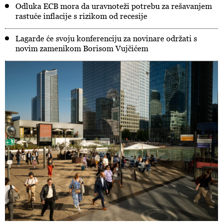
Odluka ECB mora da uravnoteži potrebu za rešavanjem
rastuće inflacije s rizikom od recesije
Lagarde će svoju konferenciju za novinare održati s
novim zamenikom Borisom Vujčićem