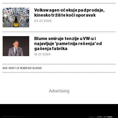
Volkswagen očekuje pad prodaje,
kinesko tržište koči oporavak
24.07.2026
Blume smiruje tenzije u VW-u i
najavljuje 'pametnija rešenja' od
gašenja fabrika
12.07.2026
SVE VESTI IZ RUBRIKE BIZNIS