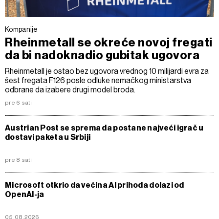
Kompanije
Rheinmetall se okreće novoj fregati
da bi nadoknadio gubitak ugovora
Rheinmetall je ostao bez ugovora vrednog 10 milijardi evra za
šest fregata F126 posle odluke nemačkog ministarstva
odbrane da izabere drugi model broda.
pre 6 sati
Austrian Post se sprema da postane najveći igrač u
dostavi paketa u Srbiji
pre 8 sati
Microsoft otkrio da većina AI prihoda dolazi od
OpenAI-ja
05.08.2026