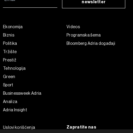
newsletter
Ekonomija
Videos
Biznis
Programska šema
Politika
Bloomberg Adria događaji
Tržište
Prestiž
Tehnologija
Green
Sport
Businessweek Adria
Analiza
Adria Insight
Zapratite nas
Uslovi korišćenja