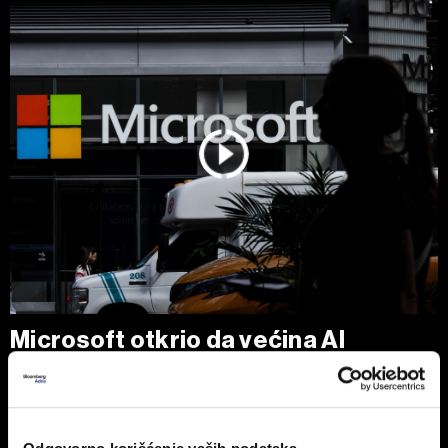
Microsoft otkrio da većina AI
prihoda dolazi od OpenAI-ja
OpenAI je u prethodnoj fiskalnoj godini doneo Microsoftu
24,1 milijardu dolara prihoda, što predstavlja oko 70 odsto
njegovog AI poslovanja.