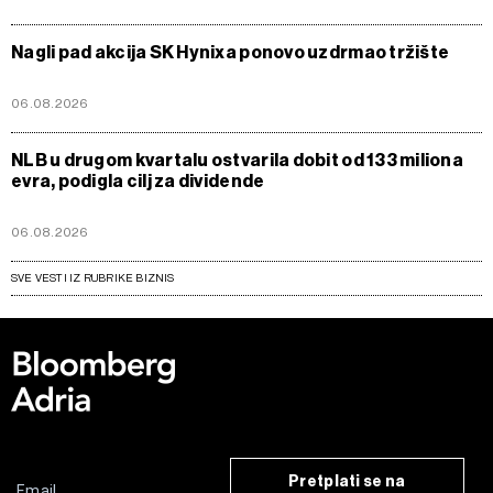
Nagli pad akcija SK Hynixa ponovo uzdrmao tržište
06.08.2026
NLB u drugom kvartalu ostvarila dobit od 133 miliona
evra, podigla cilj za dividende
06.08.2026
SVE VESTI IZ RUBRIKE BIZNIS
Pretplati se na