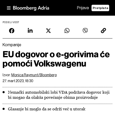
Prijava
Pretplata
PODELI VEST
Kompanije
EU dogovor o e-gorivima će
pomoći Volkswagenu
Izvor:
Monica Raymunt/Bloomberg
27. mart 2023, 18:30
Nemački automobilski lobi VDA podržava dogovor koji
bi mogao da olakša povećanje obima proizvodnje
Glasanje bi moglo da se održi već u utorak