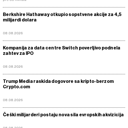
Berkshire Hathaway otkupio sopstvene akcije za 4,5
milijardi dolara
08.08.2026
Kompanija za data centre Switch poverljivo podnela
zahtev za IPO
08.08.2026
Trump Media raskida dogovore sa kripto-berzom
Crypto.com
08.08.2026
Češki milijarderi postaju nova sila evropskih akvizicija