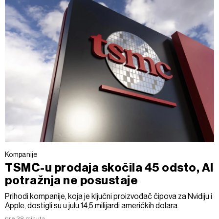
Kompanije
TSMC-u prodaja skočila 45 odsto, AI
potražnja ne posustaje
Prihodi kompanije, koja je ključni proizvođač čipova za Nvidiju i
Apple, dostigli su u julu 14,5 milijardi američkih dolara.
pre 38 minuta