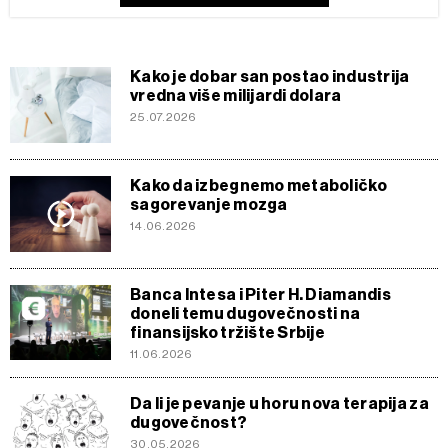
Kako je dobar san postao industrija
vredna više milijardi dolara
25.07.2026
Kako da izbegnemo metaboličko
sagorevanje mozga
14.06.2026
Banca Intesa i Piter H. Diamandis
doneli temu dugovečnosti na
finansijsko tržište Srbije
11.06.2026
Da li je pevanje u horu nova terapija za
dugovečnost?
30.05.2026