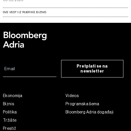
08.08.2026
SVE VESTI IZ RUBRIKE BIZNIS
Pretplati se na
newsletter
Ekonomija
Videos
Biznis
Programska šema
Politika
Bloomberg Adria događaji
Tržište
Prestiž