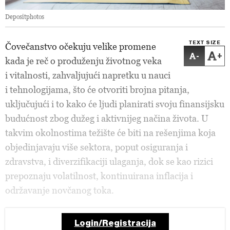
Depositphotos
TEXT SIZE
Čovečanstvo očekuju velike promene
-
+
kada je reč o produženju životnog veka
i vitalnosti, zahvaljujući napretku u nauci
i tehnologijama, što će otvoriti brojna pitanja,
uključujući i to kako će ljudi planirati svoju finansijsku
budućnost zbog dužeg i aktivnijeg načina života. U
takvim okolnostima težište će biti na rešenjima koja
objedinjavaju više sektora, poput osiguranja i
zdravstva, i diverzifikaciji ulaganja, dok se kao rizici
prepoznaju volatilnost, kontinuirana inflacija i
održavanje novčanog toka.
Login/Registracija