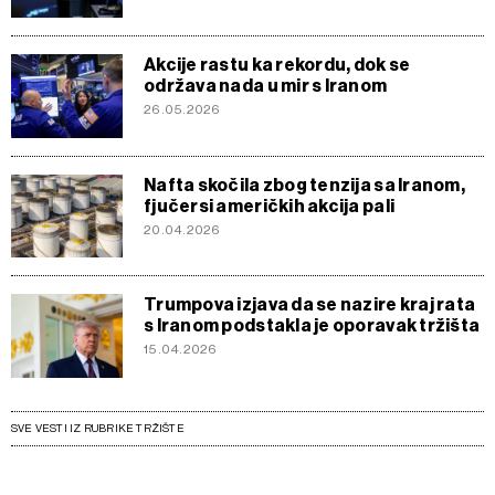
Akcije rastu ka rekordu, dok se
održava nada u mir s Iranom
26.05.2026
Nafta skočila zbog tenzija sa Iranom,
fjučersi američkih akcija pali
20.04.2026
Trumpova izjava da se nazire kraj rata
s Iranom podstakla je oporavak tržišta
15.04.2026
SVE VESTI IZ RUBRIKE TRŽIŠTE