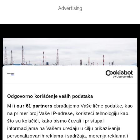
Odgovorno korišćenje vaših podataka
Mi i
our 61 partners
obrađujemo Vaše lične podatke, kao
na primer broj Vaše IP-adrese, koristeći tehnologiju kao
što su kolačići, kako bismo čuvali i pristupali
informacijama na Vašem uređaju u cilju prikazivanja
personalizovanih reklama i sadržaja, merenja reklama i