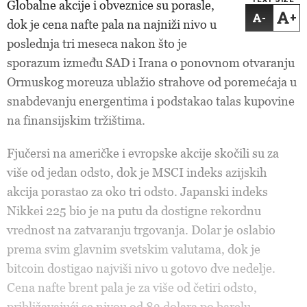
TEXT SIZE
Globalne akcije i obveznice su porasle,
-
+
dok je cena nafte pala na najniži nivo u
poslednja tri meseca nakon što je
sporazum između SAD i Irana o ponovnom otvaranju
Ormuskog moreuza ublažio strahove od poremećaja u
snabdevanju energentima i podstakao talas kupovine
na finansijskim tržištima.
Fjučersi na američke i evropske akcije skočili su za
više od jedan odsto, dok je MSCI indeks azijskih
akcija porastao za oko tri odsto. Japanski indeks
Nikkei 225 bio je na putu da dostigne rekordnu
vrednost na zatvaranju trgovanja. Dolar je oslabio
prema svim glavnim svetskim valutama, dok je
bitcoin dostigao najviši nivo u gotovo dve nedelje.
Cena nafte brent pala je za više od četiri odsto,
približavajući se nivou od 83 dolara po barelu.