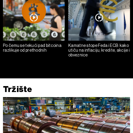
kolačića
.
Kolačiće u bilo kojem trenutku možete ponovno ažurirati
klikom na „Prikaži detalje“. Pristanak možete u bilo kojem
trenutku opozvati bez negativnih posledica.
Po čemu se tekući pad bitcoina
Kamatne stope Feda i ECB: kako
razlikuje od prethodnih
utiču na inflaciju, kredite, akcije i
obveznice
Tržište