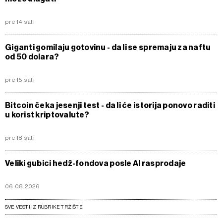
pre 14 sati
Giganti gomilaju gotovinu - da li se spremaju za naftu
od 50 dolara?
pre 15 sati
Bitcoin čeka jesenji test - da li će istorija ponovo raditi
u korist kriptovalute?
pre 18 sati
Veliki gubici hedž-fondova posle AI rasprodaje
06.08.2026
SVE VESTI IZ RUBRIKE TRŽIŠTE