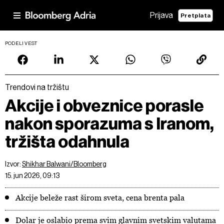
Prijava
Pretplata
PODELI VEST
Trendovi na tržištu
Akcije i obveznice porasle
nakon sporazuma s Iranom,
tržišta odahnula
Izvor:
Shikhar Balwani/Bloomberg
15. jun 2026, 09:13
Akcije beleže rast širom sveta, cena brenta pala
Dolar je oslabio prema svim glavnim svetskim valutama