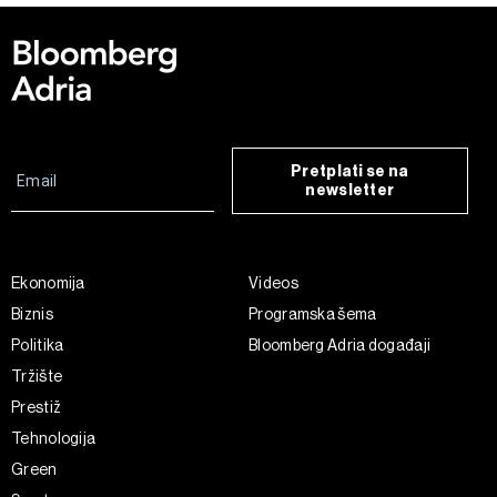
Pretplati se na
newsletter
Ekonomija
Videos
Biznis
Programska šema
Politika
Bloomberg Adria događaji
Tržište
Prestiž
Tehnologija
Green