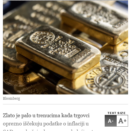
Bloomberg
TEXT SIZE
Zlato je palo u trenucima kada trgovci
-
+
oprezno iščekuju podatke o inflaciji u