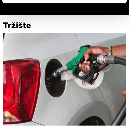
Zajednički rukovaoci su HD-WIN ARENA SPORT d.o.o. i
Partneri
. Više o podacima koje obrađujemo kao i o
vašim pravima pročitajte u našoj
Politici privatnosti
, a o
Tržište
kolačićima i drugim sličnim tehnologijama u
Politici
kolačića
.
Kolačiće u bilo kojem trenutku možete ponovno ažurirati
klikom na „Prikaži detalje“. Pristanak možete u bilo kojem
trenutku opozvati bez negativnih posledica.