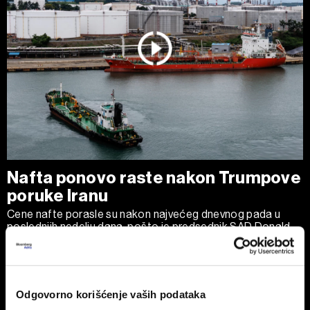
Nafta ponovo raste nakon Trumpove
poruke Iranu
Cene nafte porasle su nakon najvećeg dnevnog pada u
poslednjih nedelju dana, pošto je predsednik SAD Donald
Trump izjavio da je Teheranu ponudio 'poslednju priliku' za
dogovor, očekujući da će Ormuski moreuz uskoro biti
potpuno otvoren za plovidbu.
Odgovorno korišćenje vaših podataka