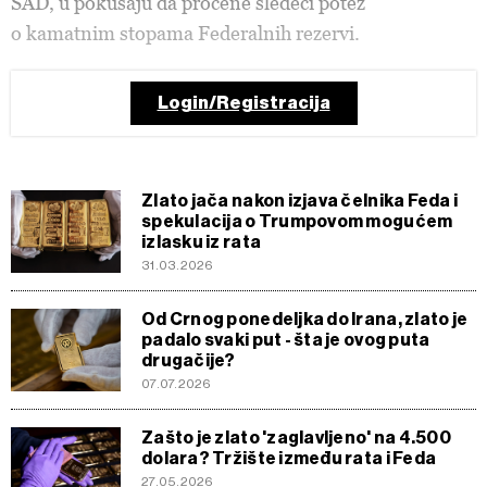
SAD, u pokušaju da procene sledeći potez
o kamatnim stopama Federalnih rezervi.
Login/Registracija
Zlato jača nakon izjava čelnika Feda i
spekulacija o Trumpovom mogućem
izlasku iz rata
31.03.2026
Od Crnog ponedeljka do Irana, zlato je
padalo svaki put - šta je ovog puta
drugačije?
07.07.2026
Zašto je zlato 'zaglavljeno' na 4.500
dolara? Tržište između rata i Feda
27.05.2026