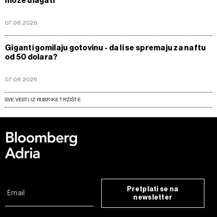
može ulagati
07.08.2026
Giganti gomilaju gotovinu - da li se spremaju za naftu
od 50 dolara?
07.08.2026
SVE VESTI IZ RUBRIKE TRŽIŠTE
Pretplati se na
newsletter