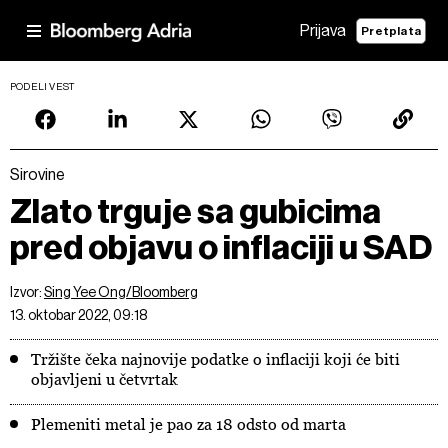
Prijava
Pretplata
PODELI VEST
Sirovine
Zlato trguje sa gubicima
pred objavu o inflaciji u SAD
Izvor:
Sing Yee Ong/Bloomberg
13. oktobar 2022, 09:18
Tržište čeka najnovije podatke o inflaciji koji će biti
objavljeni u četvrtak
Plemeniti metal je pao za 18 odsto od marta