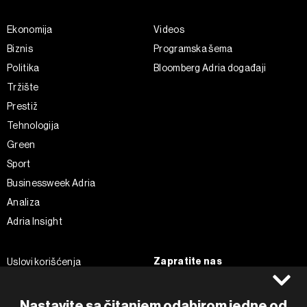
Ekonomija
Videos
Biznis
Programska šema
Politika
Bloomberg Adria događaji
Tržište
Prestiž
Tehnologija
Green
Sport
Businessweek Adria
Analiza
Adria Insight
Zapratite nas
Uslovi korišćenja
Politika Privatnosti
Facebook
Impressum
Instagram
Nastavite sa čitanjem odabirom jedne od