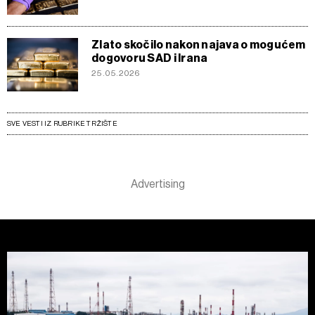
Zlato skočilo nakon najava o mogućem
dogovoru SAD i Irana
25.05.2026
SVE VESTI IZ RUBRIKE TRŽIŠTE