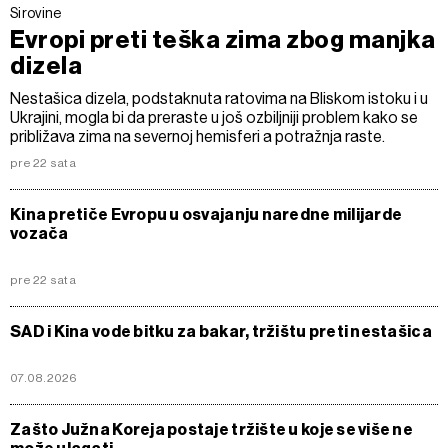
Sirovine
Evropi preti teška zima zbog manjka
dizela
Nestašica dizela, podstaknuta ratovima na Bliskom istoku i u
Ukrajini, mogla bi da preraste u još ozbiljniji problem kako se
približava zima na severnoj hemisferi a potražnja raste.
pre 22 sata
Kina pretiče Evropu u osvajanju naredne milijarde
vozača
pre 22 sata
SAD i Kina vode bitku za bakar, tržištu preti nestašica
07.08.2026
Zašto Južna Koreja postaje tržište u koje se više ne