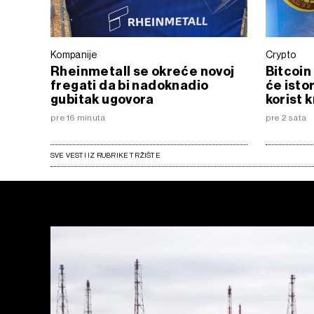
Kompanije
Crypto
Rheinmetall se okreće novoj
Bitcoin 
fregati da bi nadoknadio
će istor
gubitak ugovora
korist 
pre 16 minuta
pre 2 sata
SVE VESTI IZ RUBRIKE TRŽIŠTE