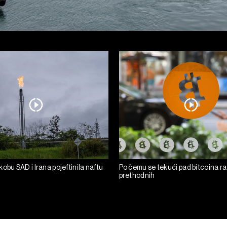
obu SAD i Irana pojeftinila naftu
Po čemu se tekući pad bitcoina ra
prethodnih