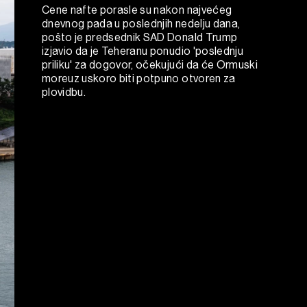
Cene nafte porasle su nakon najvećeg
dnevnog pada u poslednjih nedelju dana,
pošto je predsednik SAD Donald Trump
izjavio da je Teheranu ponudio 'poslednju
priliku' za dogovor, očekujući da će Ormuski
moreuz uskoro biti potpuno otvoren za
plovidbu.