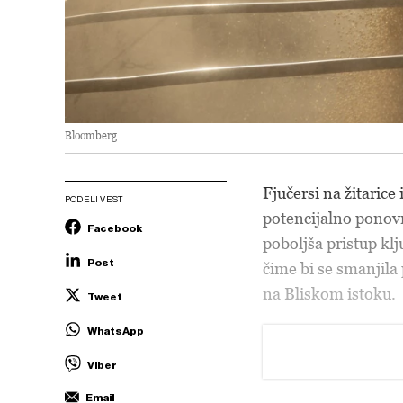
Bloomberg
Fjučersi na žitarice 
PODELI VEST
potencijalno ponov
Facebook
poboljša pristup kl
Post
čime bi se smanjila
na Bliskom istoku.
Tweet
WhatsApp
Viber
Email