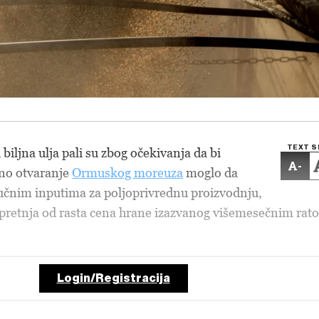
TEXT S
i biljna ulja pali su zbog očekivanja da bi
-
no otvaranje
Ormuskog moreuza
moglo da
jučnim inputima za poljoprivrednu proizvodnju,
 pretnja od rasta cena hrane izazvanog višemesečnim rat
Login/Registracija