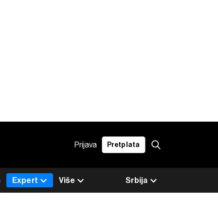
Prijava
Pretplata
a
Expert
Više
Srbija