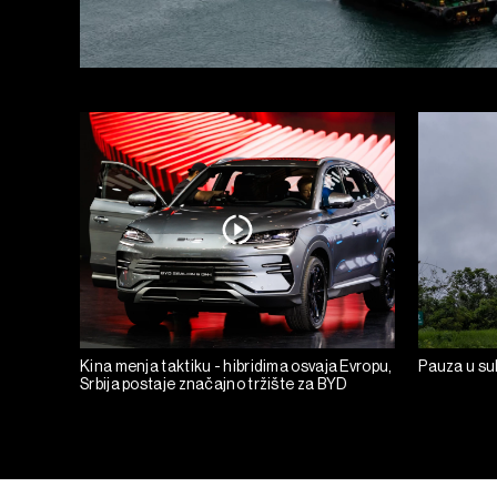
Kina menja taktiku - hibridima osvaja Evropu,
Pauza u suk
Srbija postaje značajno tržište za BYD