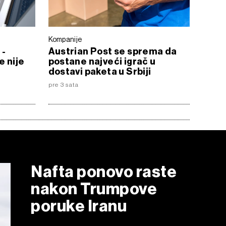
Kompanije
 -
Austrian Post se sprema da
e nije
postane najveći igrač u
dostavi paketa u Srbiji
pre 3 sata
Nafta ponovo raste
nakon Trumpove
poruke Iranu