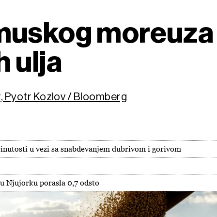
muskog moreuza 
h ulja
r, Pyotr Kozlov / Bloomberg
brinutosti u vezi sa snabdevanjem đubrivom i gorivom
 u Njujorku porasla 0,7 odsto