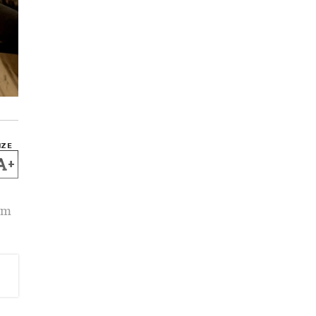
IZE
+
om