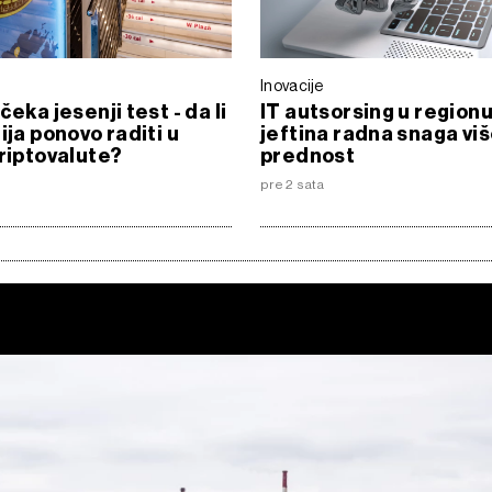
Inovacije
čeka jesenji test - da li
IT autsorsing u regionu
ija ponovo raditi u
jeftina radna snaga viš
kriptovalute?
prednost
pre 2 sata