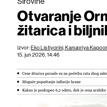
Sirovine
Otvaranje Or
žitarica i biljni
Izvor:
Eko Listiyorini, Kanupriya Kapoo
15. jun 2026, 14:46
Cene žitarica porasle su na početku rata zbog za
Moguće popuštanje inflacije hrane
Kakao je poskupeo 6,2 odsto, dok je cena arabike