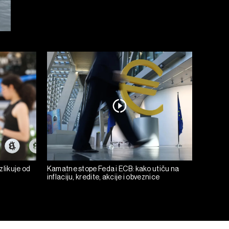
zlikuje od
Kamatne stope Feda i ECB: kako utiču na
inflaciju, kredite, akcije i obveznice