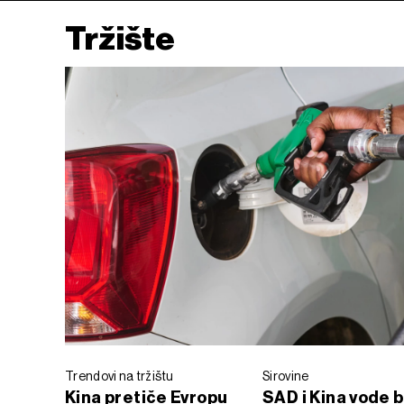
Tržište
Trendovi na tržištu
Sirovine
Kina pretiče Evropu
SAD i Kina vode b