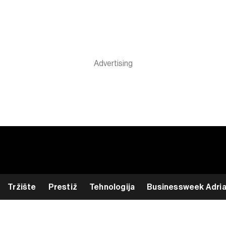
Tržište
Prestiž
Tehnologija
Businessweek Adri