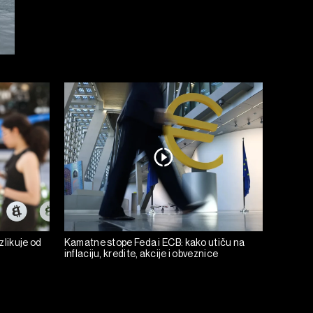
zlikuje od
Kamatne stope Feda i ECB: kako utiču na
inflaciju, kredite, akcije i obveznice