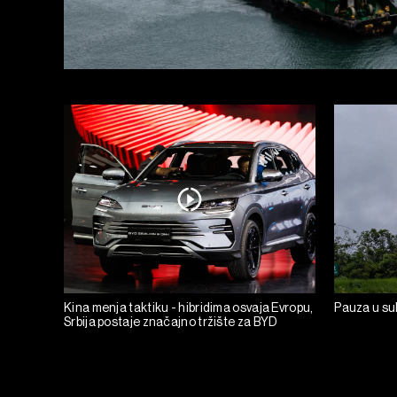
Kina menja taktiku - hibridima osvaja Evropu,
Pauza u suk
Srbija postaje značajno tržište za BYD