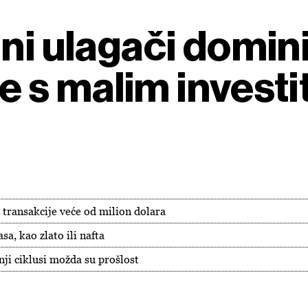
lni ulagači domini
 je s malim invest
transakcije veće od milion dolara
a, kao zlato ili nafta
šnji ciklusi možda su prošlost