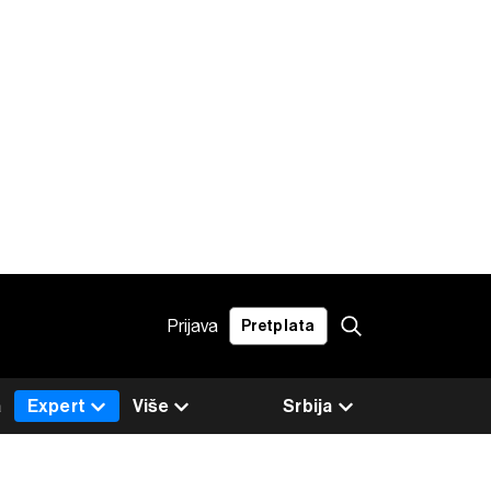
Prijava
Pretplata
a
Expert
Više
Srbija