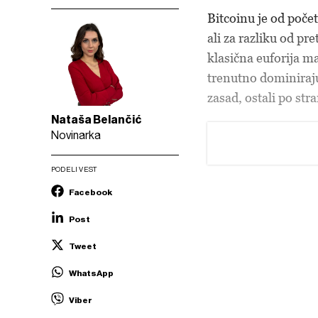
Bitcoinu je od poče
ali za razliku od p
klasična euforija m
trenutno dominiraju 
zasad, ostali po stra
Nataša Belančić
Novinarka
PODELI VEST
Facebook
Post
Tweet
WhatsApp
Viber