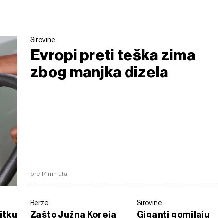
Sirovine
Evropi preti teška zima
zbog manjka dizela
pre 17 minuta
Berze
Sirovine
itku
Zašto Južna Koreja
Giganti gomilaju