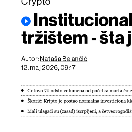
Crypto
Instituciona
tržištem - šta
Autor:
Nataša Belančić
12. maj 2026, 09:17
Gotovo 70 odsto volumena od početka marta čine 
Škorić: Kripto je postao normalna investiciona klas
Mali ulagači su (zasad) iscrpljeni, a četveorogodi