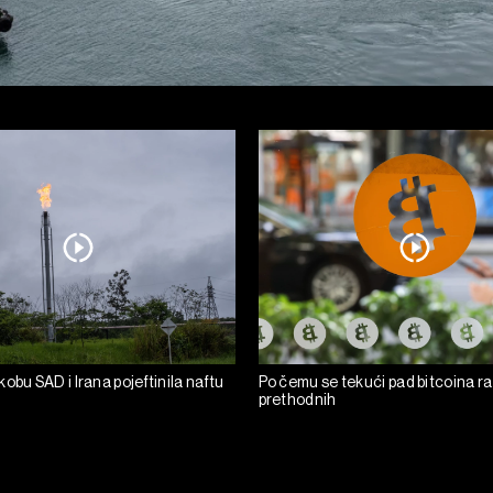
obu SAD i Irana pojeftinila naftu
Po čemu se tekući pad bitcoina ra
prethodnih