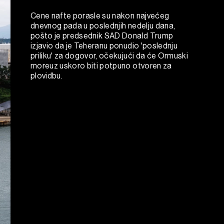
Cene nafte porasle su nakon najvećeg
dnevnog pada u poslednjih nedelju dana,
pošto je predsednik SAD Donald Trump
izjavio da je Teheranu ponudio 'poslednju
priliku' za dogovor, očekujući da će Ormuski
moreuz uskoro biti potpuno otvoren za
plovidbu.