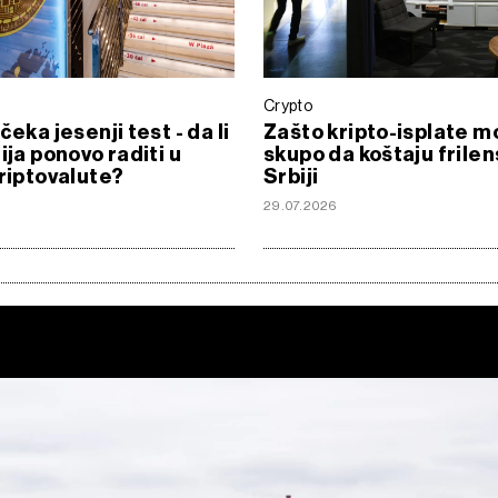
Crypto
čeka jesenji test - da li
Zašto kripto-isplate m
ija ponovo raditi u
skupo da koštaju frile
kriptovalute?
Srbiji
29.07.2026