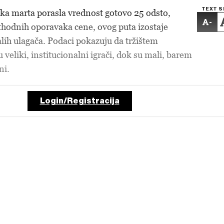
TEXT S
tka marta porasla vrednost gotovo 25 odsto,
-
rethodnih oporavaka cene, ovog puta izostaje
alih ulagača. Podaci pokazuju da tržištem
veliki, institucionalni igrači, dok su mali, barem
ni.
Login/Registracija