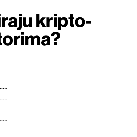
raju kripto-
itorima?