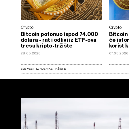
Crypto
Crypto
Bitcoin potonuo ispod 74.000
Bitcoin 
dolara - rat i odlivi iz ETF-ova
će istor
tresu kripto-tržište
korist 
28.05.2026
07.08.2026
SVE VESTI IZ RUBRIKE TRŽIŠTE