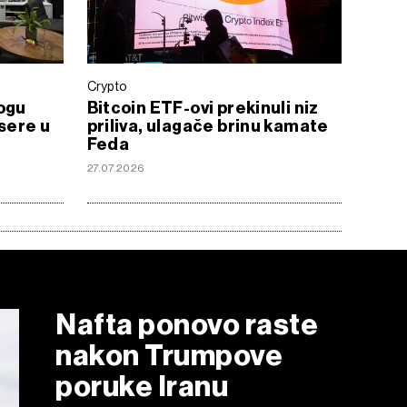
Crypto
ogu
Bitcoin ETF-ovi prekinuli niz
nsere u
priliva, ulagače brinu kamate
Feda
27.07.2026
Nafta ponovo raste
nakon Trumpove
poruke Iranu