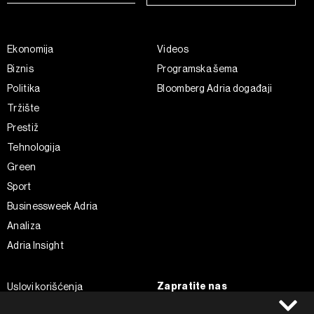
Ekonomija
Videos
Biznis
Programska šema
Politika
Bloomberg Adria događaji
Tržište
Prestiž
Tehnologija
Green
Sport
Businessweek Adria
Analiza
Adria Insight
Zapratite nas
Uslovi korišćenja
Politika Privatnosti
Facebook