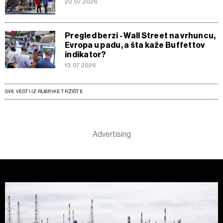
20.07.2026
Pregled berzi - Wall Street na vrhuncu,
Evropa u padu, a šta kaže Buffettov
indikator?
13.07.2026
SVE VESTI IZ RUBRIKE TRŽIŠTE