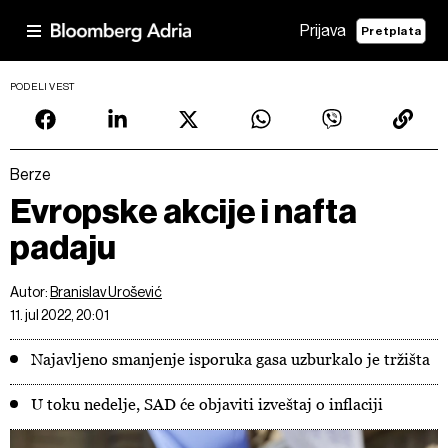
Prijava
Pretplata
PODELI VEST
Berze
Evropske akcije i nafta
padaju
Autor:
Branislav Urošević
11. jul 2022, 20:01
Najavljeno smanjenje isporuka gasa uzburkalo je tržišta
U toku nedelje, SAD će objaviti izveštaj o inflaciji