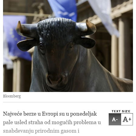
Bloomberg
TEXT SIZE
Najveće berze u Evropi su u ponedeljak
-
+
pale usled straha od mogućih problema u
snabdevanju prirodnim gasom i