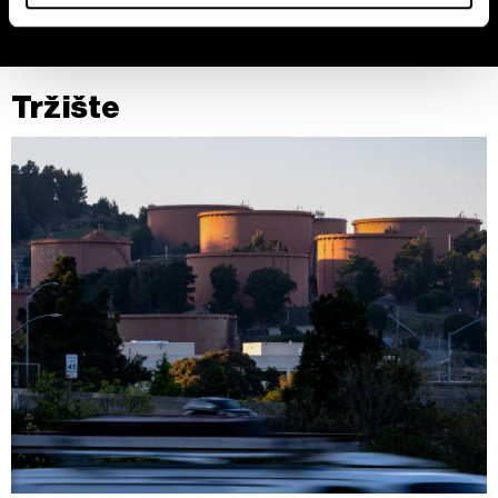
Zajednički rukovaoci su HD-WIN ARENA SPORT d.o.o. i
Partneri
. Više o podacima koje obrađujemo kao i o
vašim pravima pročitajte u našoj
Politici privatnosti
, a o
Tržište
kolačićima i drugim sličnim tehnologijama u
Politici
kolačića
.
Kolačiće u bilo kojem trenutku možete ponovno ažurirati
klikom na „Prikaži detalje“. Pristanak možete u bilo kojem
trenutku opozvati bez negativnih posledica.