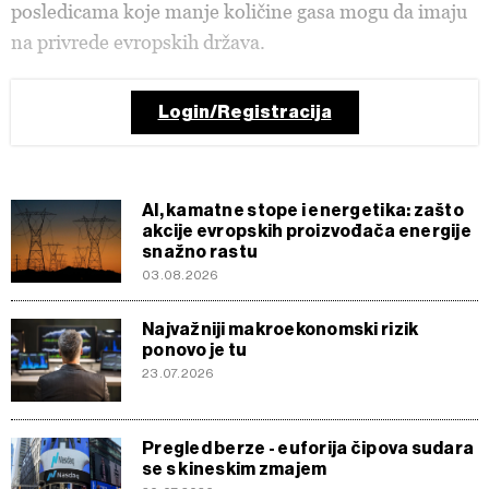
posledicama koje manje količine gasa mogu da imaju
na privrede evropskih država.
Login/Registracija
AI, kamatne stope i energetika: zašto
akcije evropskih proizvođača energije
snažno rastu
03.08.2026
Najvažniji makroekonomski rizik
ponovo je tu
23.07.2026
Pregled berze - euforija čipova sudara
se s kineskim zmajem