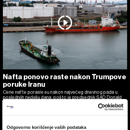
Nafta ponovo raste nakon Trumpove
poruke Iranu
Cene nafte porasle su nakon najvećeg dnevnog pada u
poslednjih nedelju dana, pošto je predsednik SAD Donald
Trump izjavio da je Teheranu ponudio 'poslednju priliku' za
dogovor, očekujući da će Ormuski moreuz uskoro biti
potpuno otvoren za plovidbu.
Odgovorno korišćenje vaših podataka