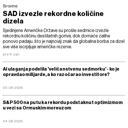
Sirovine
SAD izvezle rekordne količine
dizela
Sjedinjene Američke Države su prošle sedmice izvezle
rekordnu količinu destilatnih goriva, dok domaće zalihe
ponovo padaju, što je najnoviji znak da globalna borba za dizel
sve više iscrpljuje američke rezerve.
pre 17 sati
AI ulaganja podelila 'veličanstvenu sedmorku' - ko je
opravdao milijarde, a ko razočarao investitore?
05.08.2026
S&P 500 na putu ka rekordu podstaknut optimizmom
u vezi sa Ormuskim moreuzom
04.08.2026