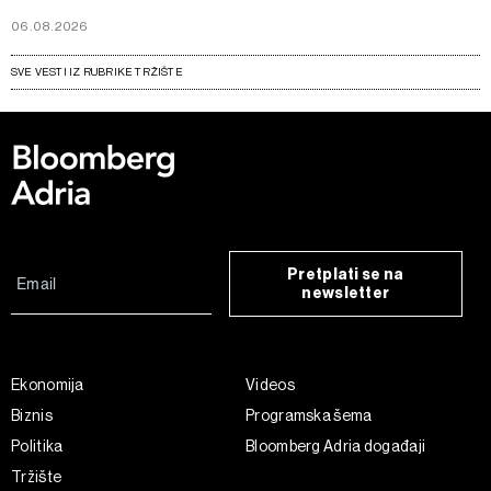
06.08.2026
SVE VESTI IZ RUBRIKE TRŽIŠTE
Pretplati se na
newsletter
Ekonomija
Videos
Biznis
Programska šema
Politika
Bloomberg Adria događaji
Tržište