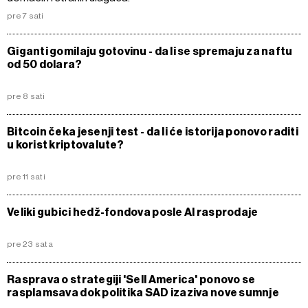
pre 7 sati
Giganti gomilaju gotovinu - da li se spremaju za naftu
od 50 dolara?
pre 8 sati
Bitcoin čeka jesenji test - da li će istorija ponovo raditi
u korist kriptovalute?
pre 11 sati
Veliki gubici hedž-fondova posle AI rasprodaje
pre 23 sata
Rasprava o strategiji 'Sell America' ponovo se
rasplamsava dok politika SAD izaziva nove sumnje