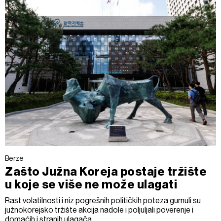
Berze
Zašto Južna Koreja postaje tržište
u koje se više ne može ulagati
Rast volatilnosti i niz pogrešnih političkih poteza gurnuli su
južnokorejsko tržište akcija nadole i poljuljali poverenje i
domaćih i stranih ulagača.