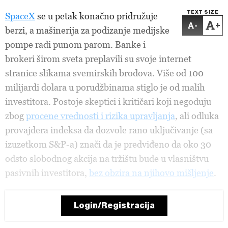
TEXT SIZE
SpaceX
se u petak konačno pridružuje
-
+
berzi, a mašinerija za podizanje medijske
pompe radi punom parom. Banke i
brokeri širom sveta preplavili su svoje internet
stranice slikama svemirskih brodova. Više od 100
milijardi dolara u porudžbinama stiglo je od malih
investitora. Postoje skeptici i kritičari koji negoduju
zbog
procene vrednosti i rizika upravljanja
, ali odluka
provajdera indeksa da dozvole rano uključivanje (sa
izuzetkom S&P-a) znači da je predviđeno da oko 30
odsto slobodnog akcija na tržištu bude u vlasništvu
pasivnih investitora,
bez obzira na njihovo mišljenje
.
Login/Registracija