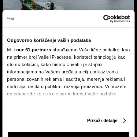
Nafta ponovo raste nakon Trumpove
Odgovorno korišćenje vaših podataka
poruke Iranu
Mi i
our 61 partners
obrađujemo Vaše lične podatke, kao
Cene nafte porasle su nakon najvećeg dnevnog pada u
poslednjih nedelju dana, pošto je predsednik SAD Donald
na primer broj Vaše IP-adrese, koristeći tehnologiju kao
Trump izjavio da je Teheranu ponudio 'poslednju priliku' za
što su kolačići, kako bismo čuvali i pristupali
dogovor, očekujući da će Ormuski moreuz uskoro biti
informacijama na Vašem uređaju u cilju prikazivanja
potpuno otvoren za plovidbu.
personalizovanih reklama i sadržaja, merenja reklama i
sadržaja, uvida u publiku i razvoja proizvoda. Vi možete
da odaberete ko i u koje svrhe koristi Vaše podatke.
Ako dozvolite, takođe bismo želeli da:
Prikupimo podatke o vašoj geografskoj lokaciji
Prikaži detalje
koji imaju tačnost od nekoliko metara
Identifikujte svoj uređaj tako što ćete ga aktivno