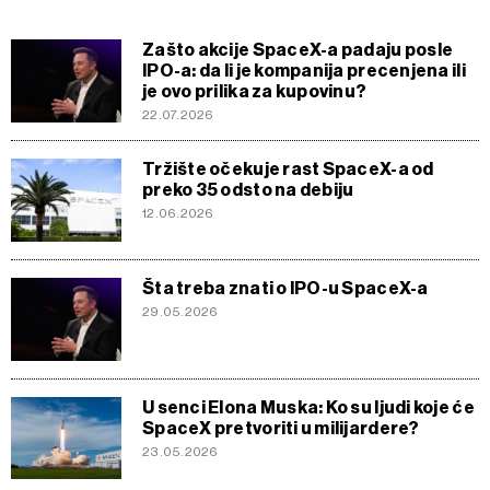
Zašto akcije SpaceX-a padaju posle
IPO-a: da li je kompanija precenjena ili
je ovo prilika za kupovinu?
22.07.2026
Tržište očekuje rast SpaceX-a od
preko 35 odsto na debiju
12.06.2026
Šta treba znati o IPO-u SpaceX-a
29.05.2026
U senci Elona Muska: Ko su ljudi koje će
SpaceX pretvoriti u milijardere?
23.05.2026