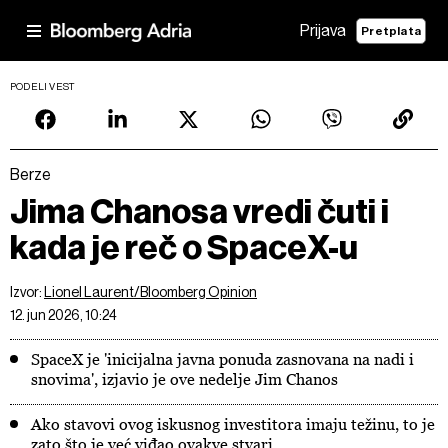
Prijava
Pretplata
PODELI VEST
Berze
Jima Chanosa vredi čuti i
kada je reč o SpaceX-u
Izvor:
Lionel Laurent/Bloomberg Opinion
12. jun 2026, 10:24
SpaceX je 'inicijalna javna ponuda zasnovana na nadi i
snovima', izjavio je ove nedelje Jim Chanos
Ako stavovi ovog iskusnog investitora imaju težinu, to je
zato što je već viđao ovakve stvari