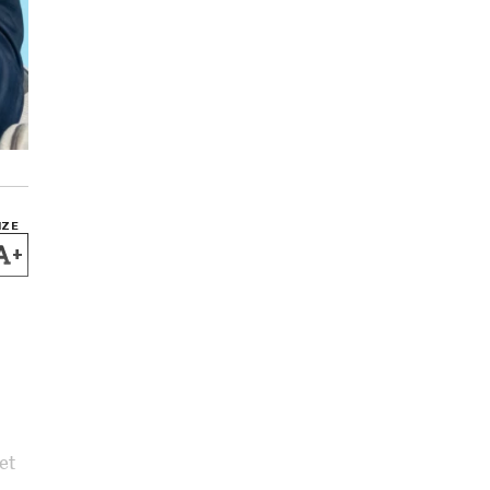
IZE
+
et