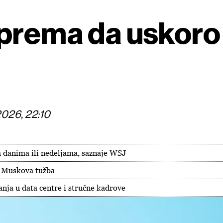
iprema da uskor
2026, 22:10
m danima ili nedeljama, saznaje WSJ
a Muskova tužba
anja u data centre i stručne kadrove