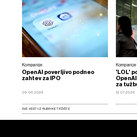
Kompanije
Kompanije
OpenAI poverljivo podneo
'LOL' p
zahtev za IPO
OpenAI-
za tužb
09.06.2026
12.07.2026
SVE VESTI IZ RUBRIKE TRŽIŠTE