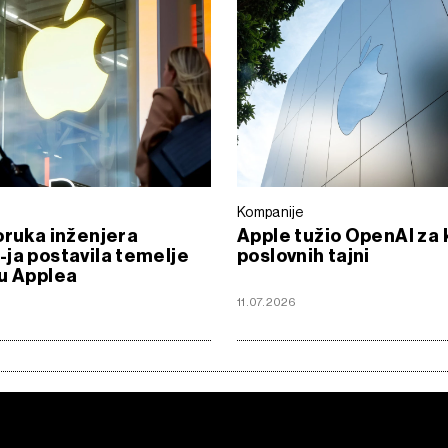
Kompanije
oruka inženjera
Apple tužio OpenAI za
ja postavila temelje
poslovnih tajni
u Applea
11.07.2026