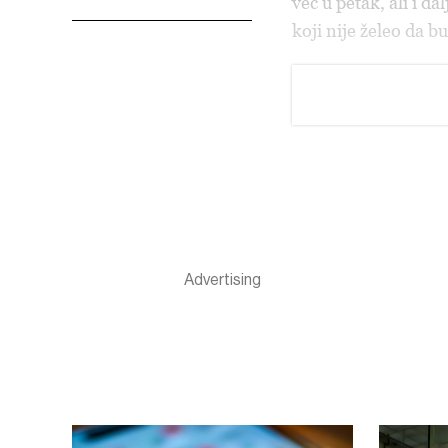
već u petak, ali i d
koji nije želeo da 