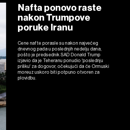
Nafta ponovo raste
nakon Trumpove
poruke Iranu
Cene nafte porasle su nakon najvećeg
dnevnog pada u poslednjih nedelju dana,
pošto je predsednik SAD Donald Trump
izjavio da je Teheranu ponudio 'poslednju
priliku' za dogovor, očekujući da će Ormuski
moreuz uskoro biti potpuno otvoren za
plovidbu.