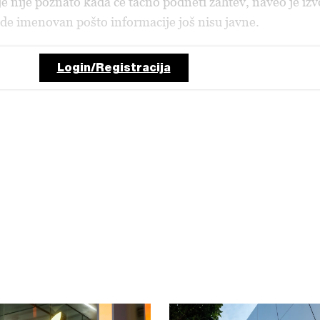
alje nije poznato kada će tačno podneti zahtev, naveo je izv
bude imenovan pošto informacije još nisu javne.
Login/Registracija