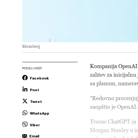
Bloomberg
Kompanija OpenAI 
PODELI VEST
zahtev za inicijaln
Facebook
sa planom, namerav
Post
"Redovno procenjuje 
Tweet
saopštio je OpenAI.
WhatsApp
Tvorac ChatGPT-ja 
Viber
Morgan Stanley u iz
Email