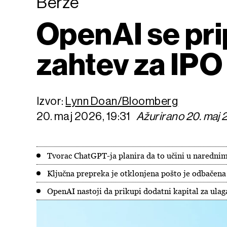
Berze
OpenAI se pr
zahtev za IPO
Izvor:
Lynn Doan/Bloomberg
20. maj 2026, 19:31
Ažurirano 20. maj 
Tvorac ChatGPT-ja planira da to učini u naredni
Ključna prepreka je otklonjena pošto je odbačen
OpenAI nastoji da prikupi dodatni kapital za ulag