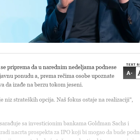
TEXT S
se priprema da u narednim nedeljama podnese
-
u javnu ponudu a, prema rečima osobe upoznate
a da izađe na berzu tokom jeseni.
niz strateških opcija. Naš fokus ostaje na realizaciji",
sarađuje sa investicionim bankama Goldman Sachs i
radi nacrta prospekta za IPO koji bi mogao da bude podn