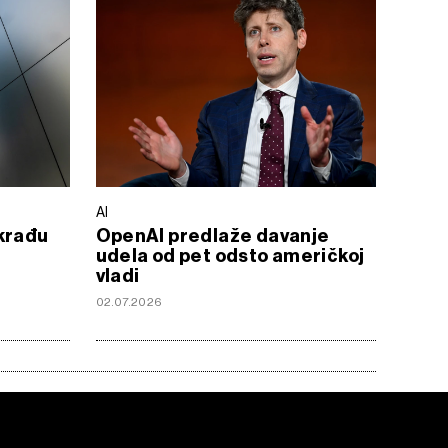
AI
 krađu
OpenAI predlaže davanje
udela od pet odsto američkoj
vladi
02.07.2026