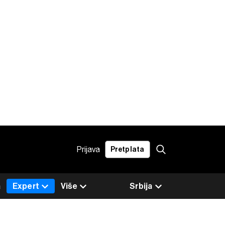
Prijava
Pretplata
a
Expert
Više
Srbija