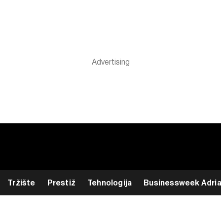
Tržište
Prestiž
Tehnologija
Businessweek Adri