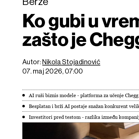
Berze
Ko gubi u vrem
zašto je Chegg
Autor:
Nikola Stojadinović
07. maj 2026, 07:00
AI ruši biznis modele - platforma za učenje Chegg p
Besplatan i brži AI postaje snažan konkurent ve
Investitori pred testom - razlika između kompanija