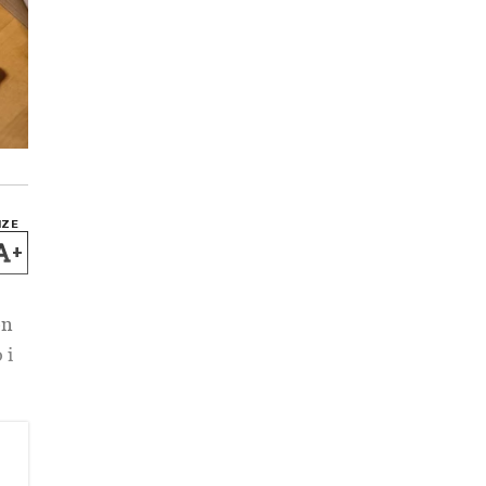
IZE
+
on
 i