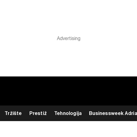
Tržište
Prestiž
Tehnologija
Businessweek Adri