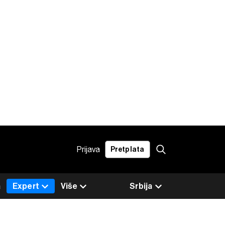
Prijava
Pretplata
a
Expert
Više
Srbija