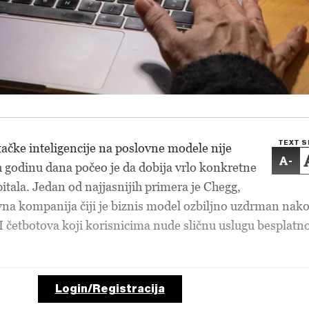
TEXT S
štačke inteligencije na poslovne modele nije
-
ih godinu dana počeo je da dobija vrlo konkretne
pitala. Jedan od najjasnijih primera je Chegg,
na kompanija čiji je biznis model ozbiljno uzdrman nak
 četbotova koji korisnicima nude sličnu uslugu besplatno
Login/Registracija