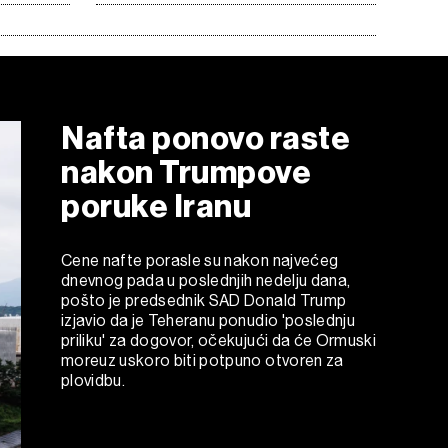
Nafta ponovo raste
nakon Trumpove
poruke Iranu
Cene nafte porasle su nakon najvećeg
dnevnog pada u poslednjih nedelju dana,
pošto je predsednik SAD Donald Trump
izjavio da je Teheranu ponudio 'poslednju
priliku' za dogovor, očekujući da će Ormuski
moreuz uskoro biti potpuno otvoren za
plovidbu.