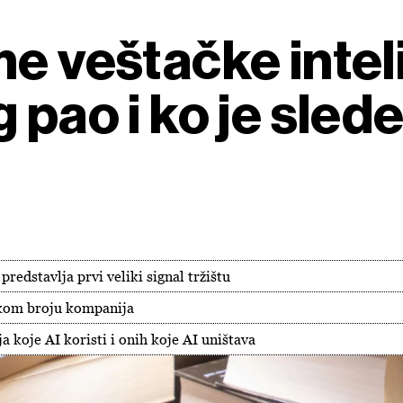
e veštačke inteli
 pao i ko je slede
redstavlja prvi veliki signal tržištu
likom broju kompanija
 koje AI koristi i onih koje AI uništava