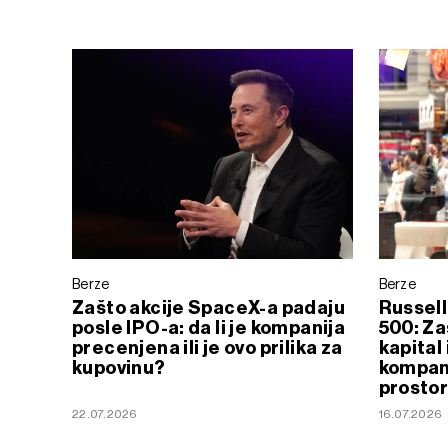
Berze
Berze
Zašto akcije SpaceX-a padaju
Russel
posle IPO-a: da li je kompanija
500: Za
precenjena ili je ovo prilika za
kapital
kupovinu?
kompanij
prostor 
22.07.2026
16.07.2026