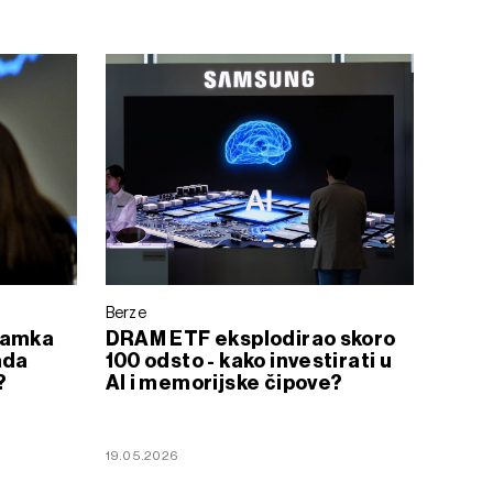
Berze
zamka
DRAM ETF eksplodirao skoro
ada
100 odsto - kako investirati u
?
AI i memorijske čipove?
19.05.2026