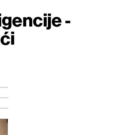
gencije -
ći