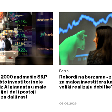
Berze
l 2000 nadmašio S&P
Rekordi na berzama - 
što investitori sele
za malog investitora k
 iz AI giganata u male
veliki realizuju dobitke
e i da li postoji
za dalji rast
06.06.2026