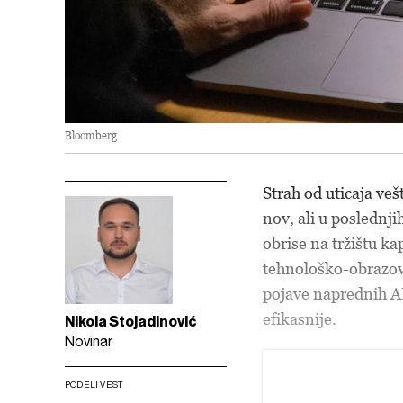
Bloomberg
Strah od uticaja ve
nov, ali u poslednj
obrise na tržištu ka
tehnološko-obrazov
pojave naprednih AI
efikasnije.
Nikola Stojadinović
Novinar
PODELI VEST