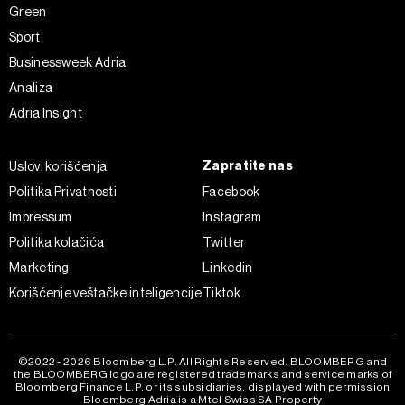
Green
klikom na „Prikaži detalje“. Pristanak možete u bilo kojem
Sport
trenutku opozvati bez negativnih posledica.
Businessweek Adria
Analiza
Adria Insight
Zapratite nas
Uslovi korišćenja
Politika Privatnosti
Facebook
Impressum
Instagram
Politika kolačića
Twitter
Marketing
Linkedin
Korišćenje veštačke inteligencije
Tiktok
©2022 - 2026 Bloomberg L.P. All Rights Reserved. BLOOMBERG and
the BLOOMBERG logo are registered trademarks and service marks of
Bloomberg Finance L.P. or its subsidiaries, displayed with permission
Bloomberg Adria is a Mtel Swiss SA Property