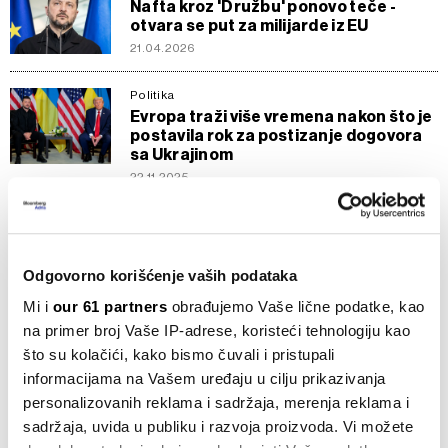
Nafta kroz 'Družbu' ponovo teče -
otvara se put za milijarde iz EU
21.04.2026
Politika
Evropa traži više vremena nakon što je
postavila rok za postizanje dogovora
sa Ukrajinom
22.11.2025
Newsletter
Putnici na oprezu, a lideri za
pregovaračkim stolom - pet stvari za
Odgovorno korišćenje vaših podataka
danas
Mi i
our 61 partners
obrađujemo Vaše lične podatke, kao
11.08.2025
na primer broj Vaše IP-adrese, koristeći tehnologiju kao
Opšte
što su kolačići, kako bismo čuvali i pristupali
Zelenski odbija predaju teritorija,
informacijama na Vašem uređaju u cilju prikazivanja
Trump i Putin se sastaju na Aljasci
personalizovanih reklama i sadržaja, merenja reklama i
09.08.2025
sadržaja, uvida u publiku i razvoja proizvoda. Vi možete