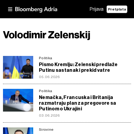
Prijava
Pretplata
Volodimir Zelenskij
Politika
Pismo Kremlju: Zelenski predlaže
Putinu sastanak i prekid vatre
05.06.2026
Politika
Nemačka, Francuska i Britanija
razmatraju plan za pregovore sa
Putinom o Ukrajini
03.06.2026
Sirovine