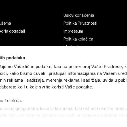
Uslovi korišćenja
a šema
Politika Privatnosti
dria događaji
Impressum
Politika kolačića
Marketing
Korišćenje veštačke inteligencije
ših podataka
ujemo Vaše lične podatke, kao na primer broj Vaše IP-adrese, ko
čići, kako bismo čuvali i pristupali informacijama na Vašem uređa
nih reklama i sadržaja, merenja reklama i sadržaja, uvida u publi
aberete ko i u koje svrhe koristi Vaše podatke.
o želeli da:
 vašoj geografskoj lokaciji koji imaju tačnost od nekoliko metar
uređaj tako što ćete ga aktivno skenirati na određene karakteristi
G and the BLOOMBERG logo are registered trademarks and service marks of 
permission