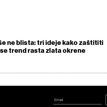
e ne blista: tri ideje kako zaštititi
 se trend rasta zlata okrene