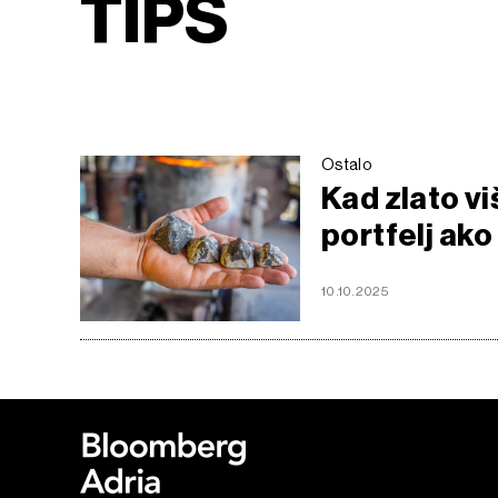
TIPS
Ostalo
Kad zlato viš
portfelj ako
10.10.2025