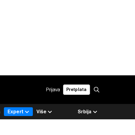
Prijava
Pretplata
a
Expert
Više
Srbija