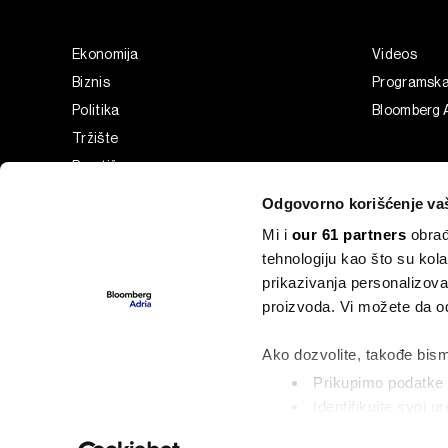
Ekonomija
Videos
Biznis
Programsk
Politika
Bloomberg A
Tržište
Prestiž
Tehnologija
Odgovorno korišćenje va
Green
Mi i
our 61 partners
obrađ
Sport
tehnologiju kao što su kola
Businessweek Adria
prikazivanja personalizova
Analiza
proizvoda. Vi možete da od
Adria Insight
Ako dozvolite, takođe bism
Prikupimo podatke o
Identifikujte svoj 
©2022 - 2026 Bloomberg L.P. All Rights Reserved. BLOOMBER
označavanje)