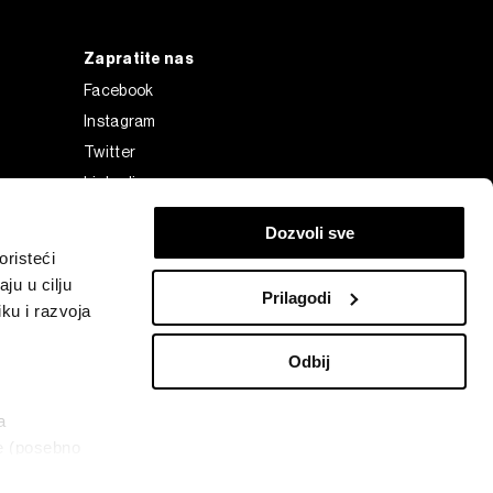
Zapratite nas
Facebook
Instagram
Twitter
Linkedin
Tiktok
Dozvoli sve
risteći
ju u cilju
Prilagodi
ku i razvoja
Odbij
a
ke (posebno
Bloomberg Finance L.P. or its subsidiaries, displayed with