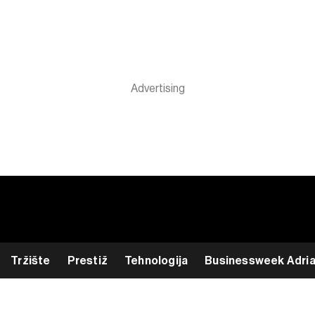
Tržište
Prestiž
Tehnologija
Businessweek Adri