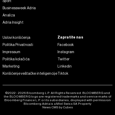
Sport
trenutku opozvati bez negativnih posledica.
Businessweek Adria
Analiza
Adria Insight
Zapratite nas
Uslovi korišćenja
Politika Privatnosti
Facebook
Impressum
Instagram
Politika kolačića
Twitter
Marketing
Linkedin
Korišćenje veštačke inteligencije
Tiktok
©2022 - 2026 Bloomberg L.P. All Rights Reserved. BLOOMBERG and
the BLOOMBERG logo are registered trademarks and service marks of
Bloomberg Finance L.P. or its subsidiaries, displayed with permission
Bloomberg Adria is a Mtel Swiss SA Property
News CMS by Cubes