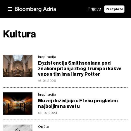
Prijava
Pretplata
Kultura
Inspiracija
Egzistencija Smithsoniana pod
znakom pitanja zbog Trumpa i kakve
veze s tim ima Harry Potter
16.01.2026
Inspiracija
Muzej doživljaja u Efesu proglašen
najboljim na svetu
02.07.2024
Opšte