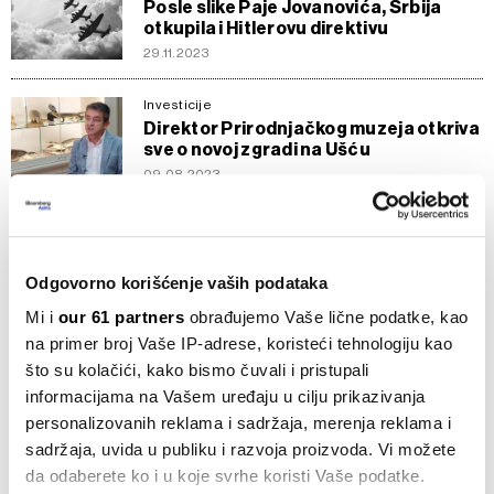
Posle slike Paje Jovanovića, Srbija
otkupila i Hitlerovu direktivu
29.11.2023
Investicije
Direktor Prirodnjačkog muzeja otkriva
sve o novoj zgradi na Ušću
09.08.2023
Investicije
Indija uložila 50 miliona evra u filmsku i
TV produkciju Srbije
Odgovorno korišćenje vaših podataka
10.06.2023
Mi i
our 61 partners
obrađujemo Vaše lične podatke, kao
na primer broj Vaše IP-adrese, koristeći tehnologiju kao
Inspiracija
Koliko autori božićnih hitova zarađuju
što su kolačići, kako bismo čuvali i pristupali
od honorara
informacijama na Vašem uređaju u cilju prikazivanja
07.01.2023
personalizovanih reklama i sadržaja, merenja reklama i
sadržaja, uvida u publiku i razvoja proizvoda. Vi možete
da odaberete ko i u koje svrhe koristi Vaše podatke.