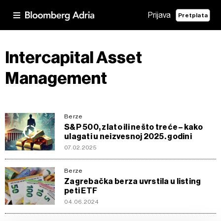
Prijava
Pretplata
Intercapital Asset
Management
Berze
S&P 500, zlato ili nešto treće – kako
ulagati u neizvesnoj 2025. godini
07.02.2025
Berze
Zagrebačka berza uvrstila u listing
peti ETF
04.06.2024