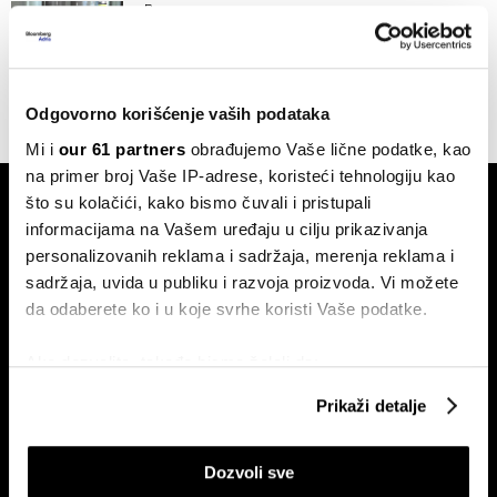
Berze
InterCapitalovi ETF-ovi sada su i na
Ljubljanskoj berzi
23.01.2024
Odgovorno korišćenje vaših podataka
Mi i
our 61 partners
obrađujemo Vaše lične podatke, kao
na primer broj Vaše IP-adrese, koristeći tehnologiju kao
što su kolačići, kako bismo čuvali i pristupali
informacijama na Vašem uređaju u cilju prikazivanja
personalizovanih reklama i sadržaja, merenja reklama i
sadržaja, uvida u publiku i razvoja proizvoda. Vi možete
da odaberete ko i u koje svrhe koristi Vaše podatke.
Pretplati se na
newsletter
Ako dozvolite, takođe bismo želeli da:
Prikupimo podatke o vašoj geografskoj lokaciji
Prikaži detalje
koji imaju tačnost od nekoliko metara
Ekonomija
Videos
Identifikujte svoj uređaj tako što ćete ga aktivno
Biznis
Programska šema
Dozvoli sve
skenirati na određene karakteristike (posebno