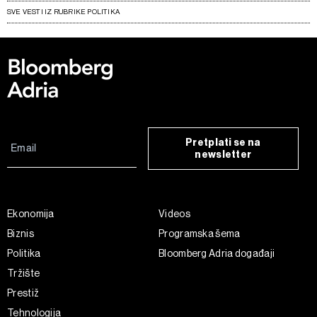
SVE VESTI IZ RUBRIKE POLITIKA
Pretplati se na
newsletter
Ekonomija
Videos
Biznis
Programska šema
Politika
Bloomberg Adria događaji
Tržište
Prestiž
Tehnologija