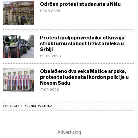
Održan protest studenata u Nišu
01.03.2026
Protesti poljoprivrednika otkrivaju
strukturnu slabost tržišta mleka u
Srbiji
25.02.2026
Obeleženo dva veka Matice srpske,
protest studenata i kordon policije u
Novom Sadu
17.02.2026
SVE VESTI IZ RUBRIKE POLITIKA