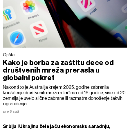
Opšte
Kako je borba za zaštitu dece od
društvenih mreža prerasla u
globalni pokret
Nakon što je Australija krajem 2025. godine zabranila
korišćenje društvenih mreža mlađima od 16 godina, više od 20
zemalja je uvelo slične zabrane ili razmatra donošenje takvih
ograničenja.
pre 8 sati
Srbija i Ukrajina žele jaču ekonomsku saradnju,