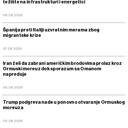
težište na infrastrukturi i energetici
08.08.2026
Španija preti Italiji uzvratnim merama zbog
migrantske krize
07.08.2026
Iran želi da zabrani američkim brodovima prolaz kroz
Ormuski moreuz dok sporazum sa Omanom
napreduje
06.08.2026
Trump podgreva nade u ponovno otvaranje Ormuskog
moreuza
05.08.2026