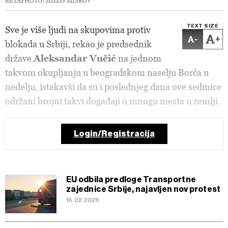
BETAPHOTO/MILOS MISKOV
TEXT SIZE
Sve je više ljudi na skupovima protiv
-
+
blokada u Srbiji, rekao je predsednik
države
Aleksandar Vučić
na jednom
takvom okupljanju u beogradskom naselju Borča u
nedelju, istakavši da su i poslednjeg dana ove sedmice
održani brojni takvi događaji u mnogo mesta u zemlji.
Login/Registracija
EU odbila predloge Transportne
zajednice Srbije, najavljen nov protest
16.02.2026