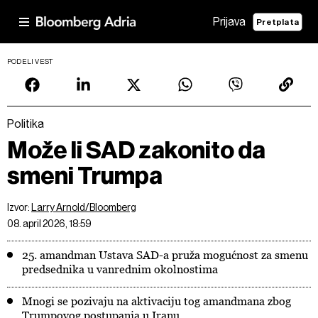
Prijava
Pretplata
PODELI VEST
Politika
Može li SAD zakonito da
smeni Trumpa
Izvor:
Larry Arnold/Bloomberg
08. april 2026, 18:59
25. amandman Ustava SAD-a pruža mogućnost za smenu
predsednika u vanrednim okolnostima
Mnogi se pozivaju na aktivaciju tog amandmana zbog
Trumpovog postupanja u Iranu