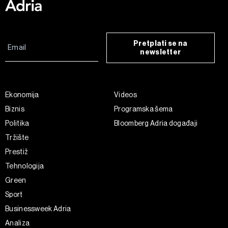
Pretplati se na
newsletter
Ekonomija
Videos
Biznis
Programska šema
Politika
Bloomberg Adria događaji
Tržište
Prestiž
Tehnologija
Green
Sport
Businessweek Adria
Analiza