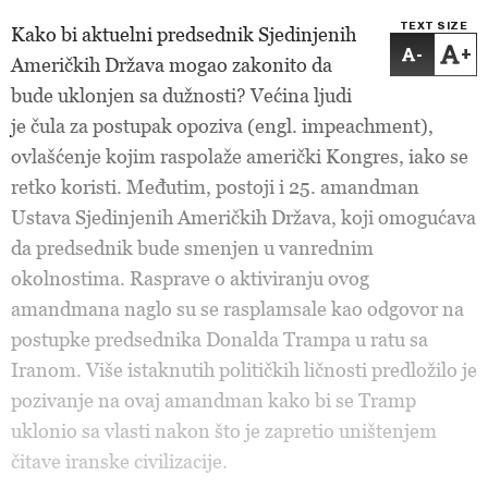
TEXT SIZE
Kako bi aktuelni predsednik Sjedinjenih
-
+
Američkih Država mogao zakonito da
bude uklonjen sa dužnosti? Većina ljudi
je čula za postupak opoziva (engl. impeachment),
ovlašćenje kojim raspolaže američki Kongres, iako se
retko koristi. Međutim, postoji i 25. amandman
Ustava Sjedinjenih Američkih Država, koji omogućava
da predsednik bude smenjen u vanrednim
okolnostima. Rasprave o aktiviranju ovog
amandmana naglo su se rasplamsale kao odgovor na
postupke predsednika Donalda Trampa u ratu sa
Iranom. Više istaknutih političkih ličnosti predložilo je
pozivanje na ovaj amandman kako bi se Tramp
uklonio sa vlasti nakon što je zapretio uništenjem
čitave iranske civilizacije.