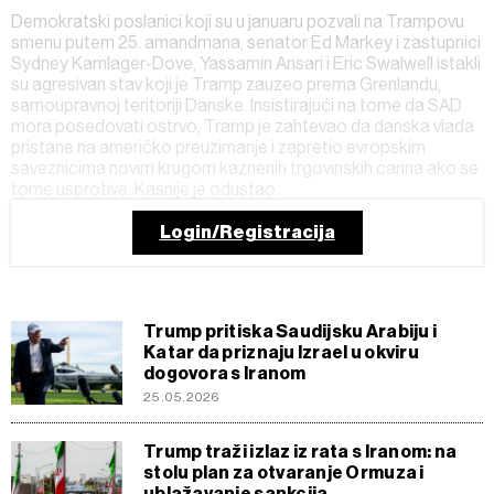
Demokratski poslanici koji su u januaru pozvali na Trampovu
smenu putem 25. amandmana, senator Ed Markey i zastupnici
Sydney Kamlager-Dove, Yassamin Ansari i Eric Swalwell istakli
su agresivan stav koji je Tramp zauzeo prema Grenlandu,
samoupravnoj teritoriji Danske. Insistirajući na tome da SAD
mora posedovati ostrvo, Tramp je zahtevao da danska vlada
pristane na američko preuzimanje i zapretio evropskim
saveznicima novim krugom kaznenih trgovinskih carina ako se
tome usprotive. Kasnije je odustao.
Login/Registracija
Trump pritiska Saudijsku Arabiju i
Katar da priznaju Izrael u okviru
dogovora s Iranom
25.05.2026
Trump traži izlaz iz rata s Iranom: na
stolu plan za otvaranje Ormuza i
ublažavanje sankcija