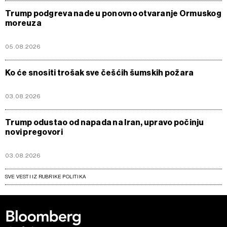
Trump podgreva nade u ponovno otvaranje Ormuskog
moreuza
05.08.2026
Ko će snositi trošak sve češćih šumskih požara
03.08.2026
Trump odustao od napada na Iran, upravo počinju
novi pregovori
03.08.2026
SVE VESTI IZ RUBRIKE POLITIKA