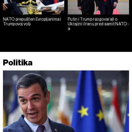
klikom na „Prikaži detalje“. Pristanak možete u bilo kojem
trenutku opozvati bez negativnih posledica.
NATO prepušten Evropljanima i
Putin i Trump razgovarali o
Trumpovoj volji
Ukrajini i Iranu pred samit NATO-
a
Politika