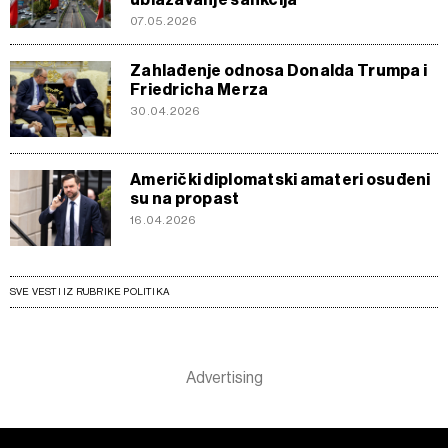
07.05.2026
Zahlađenje odnosa Donalda Trumpa i
Friedricha Merza
30.04.2026
Američki diplomatski amateri osuđeni
su na propast
16.04.2026
SVE VESTI IZ RUBRIKE POLITIKA