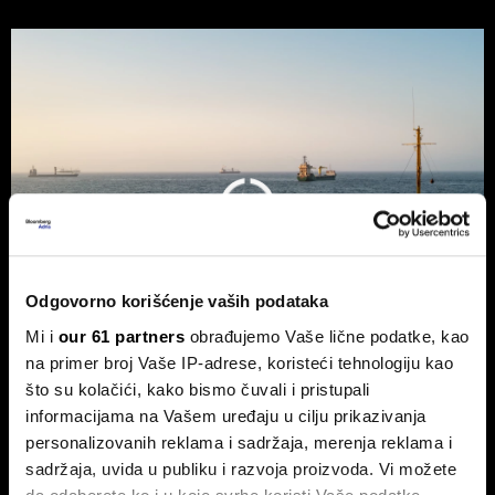
Odgovorno korišćenje vaših podataka
Mi i
our 61 partners
obrađujemo Vaše lične podatke, kao
na primer broj Vaše IP-adrese, koristeći tehnologiju kao
što su kolačići, kako bismo čuvali i pristupali
Trump odustao od naknade od 20
informacijama na Vašem uređaju u cilju prikazivanja
odsto za saobraćaj kroz Ormuski
personalizovanih reklama i sadržaja, merenja reklama i
moreuz
sadržaja, uvida u publiku i razvoja proizvoda. Vi možete