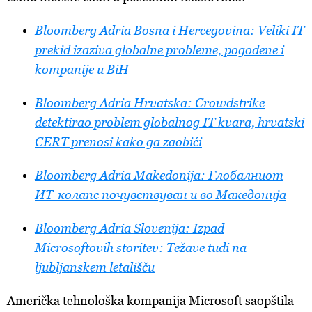
Bloomberg Adria Bosna i Hercegovina: Veliki IT
prekid izaziva globalne probleme, pogođene i
kompanije u BiH
Bloomberg Adria Hrvatska: Crowdstrike
detektirao problem globalnog IT kvara, hrvatski
CERT prenosi kako ga zaobići
Bloomberg Adria Makedonija: Глобалниот
ИТ-колапс почувствуван и во Македонија
Bloomberg Adria Slovenija: Izpad
Microsoftovih storitev: Težave tudi na
ljubljanskem letališču
Američka tehnološka kompanija Microsoft saopštila