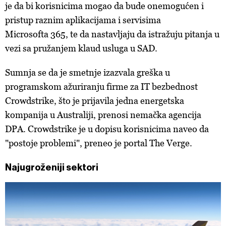
je
da bi korisnicima mogao da bude onemogućen i
pristup raznim aplikacijama i servisima
Microsofta 365, te da nastavljaju da istražuju pitanja u
vezi sa pružanjem klaud usluga u SAD.
Sumnja se da je smetnje izazvala greška u
programskom ažuriranju firme za IT bezbednost
Crowdstrike, što je prijavila jedna energetska
kompanija u Australiji, prenosi nemačka agencija
DPA.
Crowdstrike je u dopisu korisnicima naveo da
"postoje problemi", preneo je portal The Verge.
Najugroženiji sektori