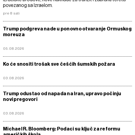
povezanog sa Izraelom.
pre 8 sati
Trump podgreva nade u ponovno otvaranje Ormuskog
moreuza
05.08.2026
Ko će snositi trošak sve češćih šumskih požara
03.08.2026
Trump odustao od napada na Iran, upravo počinju
novi pregovori
03.08.2026
Michael R. Bloomberg: Podaci su ključ za reformu
američkih škola