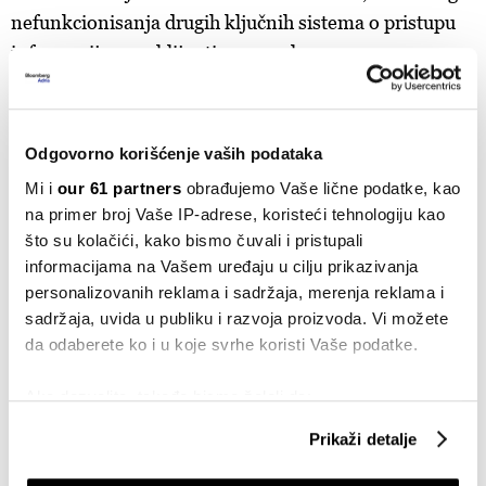
nefunkcionisanja drugih ključnih sistema o pristupu
informacijama o klijentima u realnom vremenu.
Newsletter
Odgovorno korišćenje vaših podataka
Prave odluke počinju sa pravim
Mi i
our 61 partners
obrađujemo Vaše lične podatke, kao
informacijama
na primer broj Vaše IP-adrese, koristeći tehnologiju kao
što su kolačići, kako bismo čuvali i pristupali
Prijavite se
informacijama na Vašem uređaju u cilju prikazivanja
personalizovanih reklama i sadržaja, merenja reklama i
sadržaja, uvida u publiku i razvoja proizvoda. Vi možete
Emitovanje programa obustavio je britanski Sky
da odaberete ko i u koje svrhe koristi Vaše podatke.
News, a francuske televizije Canal+ i TF1 su u
Ako dozvolite, takođe bismo želeli da:
programu obavestile gledaoce da zbog IT problema
Prikupimo podatke o vašoj geografskoj lokaciji
emitovanje možda neće teći po planu. Pogođene su i
Prikaži detalje
koji imaju tačnost od nekoliko metara
banke širom sveta, kao i korporacija McDonald's.
Identifikujte svoj uređaj tako što ćete ga aktivno