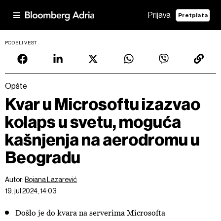
Prijava
Pretplata
PODELI VEST
Opšte
Kvar u Microsoftu izazvao
kolaps u svetu, moguća
kašnjenja na aerodromu u
Beogradu
Autor:
Bojana Lazarević
19. jul 2024, 14:03
Došlo je do kvara na serverima Microsofta