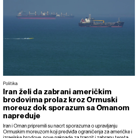
Politika
Iran želi da zabrani američkim
brodovima prolaz kroz Ormuski
moreuz dok sporazum sa Omanom
napreduje
Iran i Oman pripremili su nacrt sporazuma o upravljanju
Ormuskim moreuzom koji predviđa ograničenja za američke i
izraelske brodove, nove naknade za tranzit i zabranu tereta