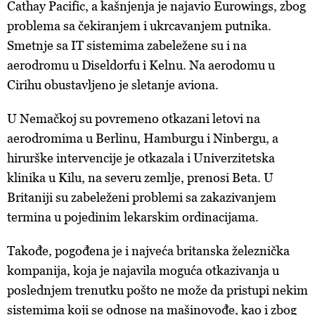
Cathay Pacific, a kašnjenja je najavio Eurowings, zbog
problema sa čekiranjem i ukrcavanjem putnika.
Smetnje sa IT sistemima zabeležene su i na
aerodromu u Diseldorfu i Kelnu. Na aerodomu u
Cirihu obustavljeno je sletanje aviona.
U Nemačkoj su povremeno otkazani letovi na
aerodromima u Berlinu, Hamburgu i Ninbergu, a
hirurške intervencije je otkazala i Univerzitetska
klinika u Kilu, na severu zemlje, prenosi Beta. U
Britaniji su zabeleženi problemi sa zakazivanjem
termina u pojedinim lekarskim ordinacijama.
Takođe, pogođena je i najveća britanska železnička
kompanija, koja je najavila moguća otkazivanja u
poslednjem trenutku pošto ne može da pristupi nekim
sistemima koji se odnose na mašinovođe, kao i zbog