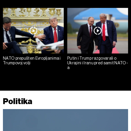
NATO prepušten Evropljanima i
Putin i Trump razgovarali o
Trumpovoj volji
Ukrajini i Iranu pred samit NATO-
a
Politika