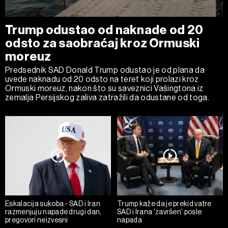
Trump odustao od naknade od 20
odsto za saobraćaj kroz Ormuski
moreuz
Predsednik SAD Donald Trump odustao je od plana da
uvede naknadu od 20 odsto na teret koji prolazi kroz
Ormuski moreuz, nakon što su saveznici Vašingtona iz
zemalja Persijskog zaliva zatražili da odustane od toga.
Eskalacija sukoba - SAD i Iran
Trump kaže da je prekid vatre
razmenjuju napade drugi dan,
SAD i Irana 'završen' posle
pregovori neizvesni
napada