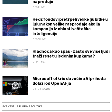
napreduje
pre 8 sati
Hedž fondovi pretrpeli velike gubitke u
julu nakon velike rasprodaje akcija
kompanija iz oblasti veštačke
inteligencije
pre 10 sati
Hladnoća kao spas - zašto sve više ljudi
traži reset u ledenim kupkama?
pre 11 sati
Microsoft otkrio da većina AI prihoda
dolazi od OpenAI-ja
05.08.2026
SVE VESTI IZ RUBRIKE POLITIKA