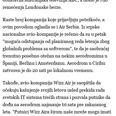
remećenja Londonske berze.
Raste broj kompanija koje prijavljuju poteškoće, a
ovim povodom oglasila se i Air Serbia. Iz srpske
nacionalne avio-kompanije je rečeno da su u petak
"moguća odstupanja od planiranog reda letenja zbog
globalnih problema sa softverom", te da je saobraćaj
trenutno posebno otežan na nekim aerodromima u
Španiji, Berlinu i Amsterdamu. Aerodrom u Cirihu
zatvoren je do 20 sati po lokalnom vremenu.
Takođe, avio-kompanija Wizz Air je saopštila da
očekuju kašnjenje svojih letova usled prekida rada
svetskih IT sistema trećih strana i pozvala putnike da
dođu na aerodrom najmanje tri sata pre zakazanog
leta. "Putnici Wizz Aira širom naše mreže mogu imati