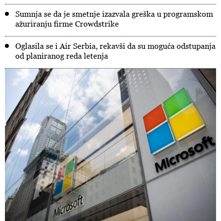
Sumnja se da je smetnje izazvala greška u programskom
ažuriranju firme Crowdstrike
Oglasila se i Air Serbia, rekavši da su moguća odstupanja
od planiranog reda letenja