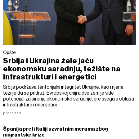
Opšte
Srbija i Ukrajina žele jaču
ekonomsku saradnju, težište na
infrastrukturi i energetici
Srbija podržava teritorijalni integritet Ukrajine, kao i njene
težnje da se pridruži Evropskoj uniji a dve zemlje vide
potencijal za širenje ekonomske saradnje, pre svega u oblasti
infrastrukture i energetici.
pre 17 sati
Španija preti Italiji uzvratnim merama zbog
migrantske krize