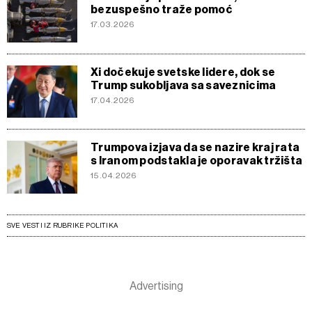
bezuspešno traže pomoć
17.03.2026
Xi dočekuje svetske lidere, dok se
Trump sukobljava sa saveznicima
17.04.2026
Trumpova izjava da se nazire kraj rata
s Iranom podstakla je oporavak tržišta
15.04.2026
SVE VESTI IZ RUBRIKE POLITIKA