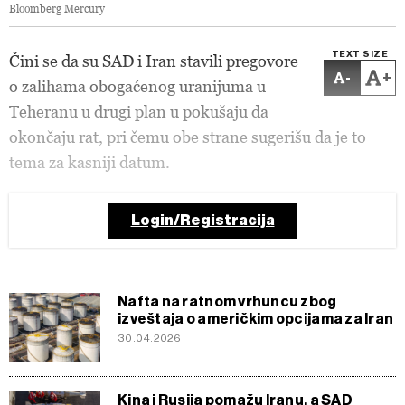
Bloomberg Mercury
TEXT SIZE
Čini se da su SAD i Iran stavili pregovore
-
+
o zalihama obogaćenog uranijuma u
Teheranu u drugi plan u pokušaju da
okončaju rat, pri čemu obe strane sugerišu da je to
tema za kasniji datum.
Login/Registracija
Nafta na ratnom vrhuncu zbog
izveštaja o američkim opcijama za Iran
30.04.2026
Kina i Rusija pomažu Iranu, a SAD