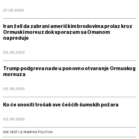
07.08.2026
Iran želi da zabrani američkim brodovima prolaz kroz
Ormuski moreuz dok sporazum sa Omanom
napreduje
06.08.2026
Trump podgreva nade u ponovno otvaranje Ormuskog
moreuza
05.08.2026
Ko će snositi trošak sve češćih šumskih požara
03.08.2026
SVE VESTI IZ RUBRIKE POLITIKA