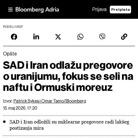
Prijava
Pretplata
PODELI VEST
Opšte
SAD i Iran odlažu pregovore
o uranijumu, fokus se seli na
naftu i Ormuski moreuz
Izvor:
Patrick Sykes i Omar Tamo/Bloomberg
15. maj 2026, 17:20
SAD i Iran odložili su nuklearne pregovore radi lakšeg
postizanja mira