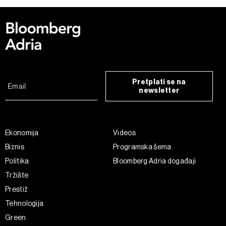
Pretplati se na
newsletter
Ekonomija
Videos
Biznis
Programska šema
Politika
Bloomberg Adria događaji
Tržište
Prestiž
Tehnologija
Green