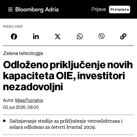
Prijava
Pretplata
PODELI VEST
Zelena tehnologija
Odloženo priključenje novih
kapaciteta OIE, investitori
nezadovoljni
Autor:
Maja Poznatov
05. jun 2026, 08:00
Sačinjavanje studije za priključenje vetroelektrana i
solara odloženo za četvrti kvartal 2029.