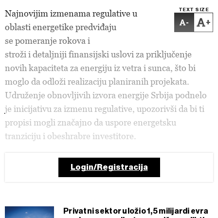
TEXT SIZE
Najnovijim izmenama regulative u
-
+
oblasti energetike predviđaju
se pomeranje rokova i
stroži i detaljniji finansijski uslovi za priključenje
novih kapaciteta za energiju iz vetra i sunca, što bi
moglo da odloži realizaciju planiranih projekata.
Udruženje obnovljivih izvora energije Srbija podnelo
je inicijativu za izmenu regulative, upozorivši da bi ti
propisi mogli značajno da uspore energetsku
tranziciju i obeshrabre investitore.
Login/Registracija
Privatni sektor uložio 1,5 milijardi evra