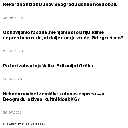
Rekordno nizak Dunav Beogradu doneo novu obalu
05.08.2026
Obnavljamo fasade, menjamo stolariju, klime
neprestano rade, a i dalje nam je vruće. Gde grešimo?
05.08.2026
Požari zahvataju Veliku Britaniju i Grčku
30.07.2026
Nekada novine i zemičke, a danas espreso – u
Beogradu 'oživeo' kultni kiosk K67
30.07.2026
SVE VESTI IZ RUBRIKE GREEN