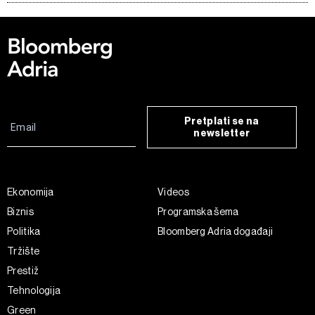
Pretplati se na
newsletter
Ekonomija
Videos
Biznis
Programska šema
Politika
Bloomberg Adria događaji
Tržište
Prestiž
Tehnologija
Green