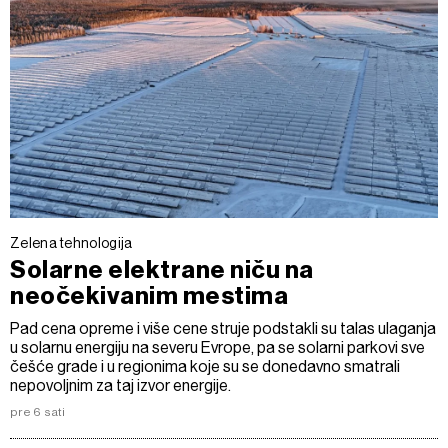
Zelena tehnologija
Solarne elektrane niču na
neočekivanim mestima
Pad cena opreme i više cene struje podstakli su talas ulaganja
u solarnu energiju na severu Evrope, pa se solarni parkovi sve
češće grade i u regionima koje su se donedavno smatrali
nepovoljnim za taj izvor energije.
pre 6 sati