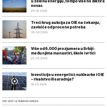
u zelenu energiju, tempo više ne diktira
novac
23.02.2026
Treći krug aukcija za OIE na čekanju,
zavisiće od procene potreba
06.03.2026
Više od 6.000 prozjumera u Srbiji -
među njima manastiri, škole i vrtići
25.03.2026
Investicije u energetici: nuklearke i OIE
– rivalstvo ili saradnja?
18.03.2026
SVE VESTI IZ RUBRIKE GREEN