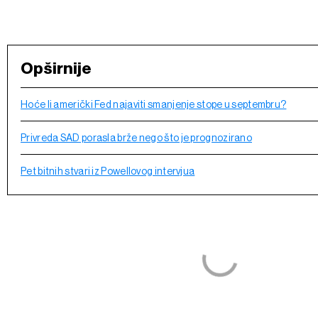
Opširnije
Hoće li američki Fed najaviti smanjenje stope u septembru?
Privreda SAD porasla brže nego što je prognozirano
Pet bitnih stvari iz Powellovog intervjua