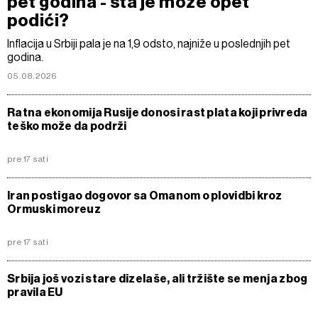
pet godina - šta je može opet
podići?
Inflacija u Srbiji pala je na 1,9 odsto, najniže u poslednjih pet
godina.
05.08.2026
Ratna ekonomija Rusije donosi rast plata koji privreda
teško može da podrži
pre 17 sati
Iran postigao dogovor sa Omanom o plovidbi kroz
Ormuski moreuz
pre 17 sati
Srbija još vozi stare dizelaše, ali tržište se menja zbog
pravila EU