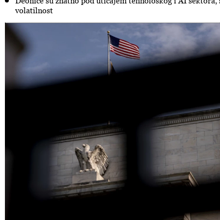
Deonice su znatno pod uticajem tehnološkog i AI sektora, 
volatilnost