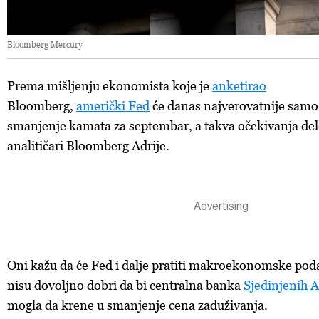
Bloomberg Mercury
Prema mišljenju ekonomista koje je
anketirao
Bloomberg,
američki Fed
će danas najverovatnije samo 
smanjenje kamata za septembar, a takva očekivanja del
analitičari Bloomberg Adrije.
Oni kažu da će Fed i dalje pratiti makroekonomske poda
nisu dovoljno dobri da bi centralna banka
Sjedinjenih 
mogla da krene u smanjenje cena zaduživanja.