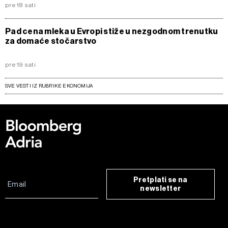
pre 18 sati
Pad cena mleka u Evropi stiže u nezgodnom trenutku
za domaće stočarstvo
pre 19 sati
SVE VESTI IZ RUBRIKE EKONOMIJA
Pretplati se na
newsletter