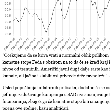
"Očekujemo da se kriva vrati u normalni oblik prilikom
kamatne stope Feda s obzirom na to da će se kraći kraj k
nivoe od trenutnih. Američki javni dug i dalje raste kao 
kamate, ali jačina i stabilnost privrede drže ravnotežu", 
Usled popuštanja inflatornih pritisaka, dodatno će se os
jeftinije zaduživanje kompanija u SAD i za smanjivanje
finansiranja, zbog čega će kamatne stope biti smanjenj
poena ove godine, kažu analitičari.