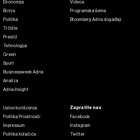
Ekonomija
Videos
Biznis
Programska šema
Politika
Bloomberg Adria događaji
Tržište
Prestiž
Tehnologija
Green
Sport
Businessweek Adria
Analiza
Adria Insight
Zapratite nas
Uslovi korišćenja
Politika Privatnosti
Facebook
Impressum
Instagram
Politika kolačića
Twitter