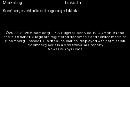
Marketing
Linkedin
Korišćenje veštačke inteligencije
Tiktok
©2022 - 2026 Bloomberg L.P. All Rights Reserved. BLOOMBERG and
the BLOOMBERG logo are registered trademarks and service marks of
Bloomberg Finance L.P. or its subsidiaries, displayed with permission
Bloomberg Adria is a Mtel Swiss SA Property
News CMS by Cubes