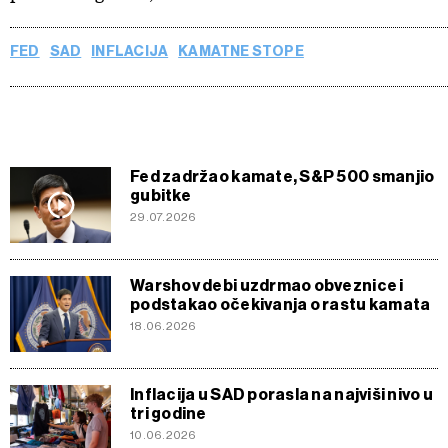
FED
SAD
INFLACIJA
KAMATNE STOPE
Fed zadržao kamate, S&P 500 smanjio
gubitke
29.07.2026
Warshov debi uzdrmao obveznice i
podstakao očekivanja o rastu kamata
18.06.2026
Inflacija u SAD porasla na najviši nivo u
tri godine
10.06.2026