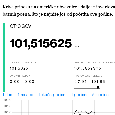
Kriva prinosa na američke obveznice i dalje je invertov
baznih poena, što je najniže još od početka ove godine.
CT10:GOV
101,515625
USD
CENA NA OTVARANJU
PRETHODNA CENA NA ZATVARA
101,5625
101,5859375
DNEVNI RASPON
RASPON U 52 NEDELJE
0,00 - 0,00
97,94 - 101,86
1 dan
1 mesec
tekuća godina
1 godina
5 godina