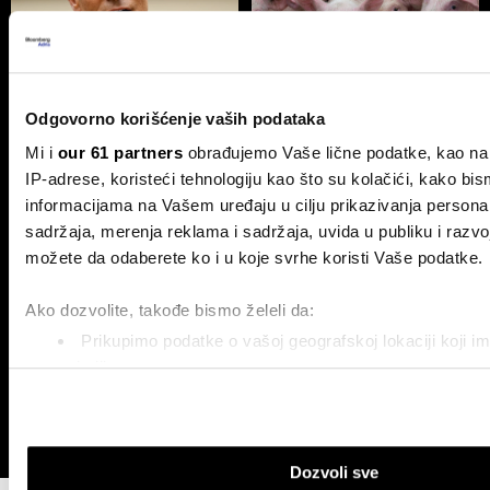
Fed zadržao kamate, S&P 500
Afrička kuga svinja pojačava
smanjio gubitke
pritisak na tržište mesa i uvoz u
Odgovorno korišćenje vaših podataka
Srbiji
Mi i
our 61 partners
obrađujemo Vaše lične podatke, kao na 
IP-adrese, koristeći tehnologiju kao što su kolačići, kako bism
informacijama na Vašem uređaju u cilju prikazivanja persona
sadržaja, merenja reklama i sadržaja, uvida u publiku i razvo
možete da odaberete ko i u koje svrhe koristi Vaše podatke.
Ako dozvolite, takođe bismo želeli da:
Prikupimo podatke o vašoj geografskoj lokaciji koji i
Programeri u Srbiji zarađuju
ECB zadržala kamatne stope
nekoliko metara
četiri puta više od ugostitelja
kako bi procenila uticaj rata u
Iranu na inflaciju
Identifikujte svoj uređaj tako što ćete ga aktivno sken
karakteristike (posebno označavanje)
Saznajte više o načinu na koji se obrađuju vaši lični podaci i
Dozvoli sve
opcije u
odeljku sa detaljima
. U svakom trenutku možete da 