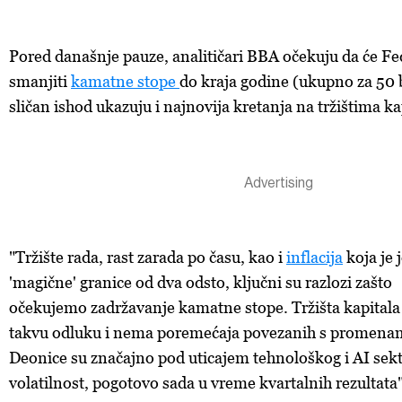
Pored današnje pauze, analitičari BBA očekuju da će Fe
smanjiti
kamatne stope
do kraja godine (ukupno za 50
sličan ishod ukazuju i najnovija kretanja na tržištima ka
"Tržište rada, rast zarada po času, kao i
inflacija
koja je 
'magične' granice od dva odsto, ključni su razlozi zašto
očekujemo zadržavanje kamatne stope. Tržišta kapitala
takvu odluku i nema poremećaja povezanih s promena
Deonice su značajno pod uticajem tehnološkog i AI sekt
volatilnost, pogotovo sada u vreme kvartalnih rezultata",