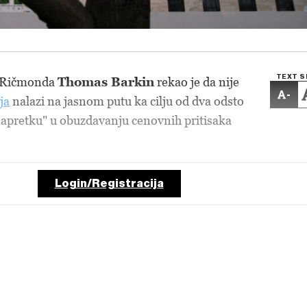
TEXT S
z Ričmonda
Thomas Barkin
rekao je da nije
-
ja
nalazi na jasnom putu ka cilju od dva odsto
apretku" u obuzdavanju cenovnih pritisaka
Login/Registracija