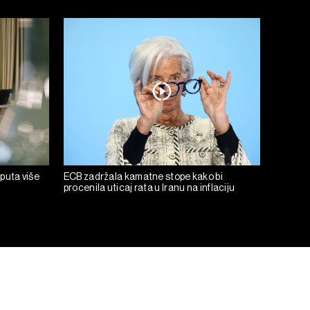
 puta više
ECB zadržala kamatne stope kako bi
procenila uticaj rata u Iranu na inflaciju