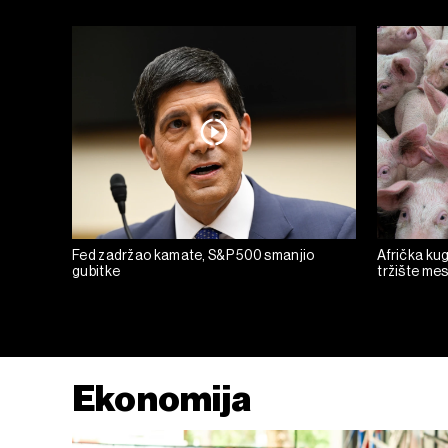
Fed zadržao kamate, S&P 500 smanjio
Afrička kug
gubitke
tržište mesa
Ekonomija