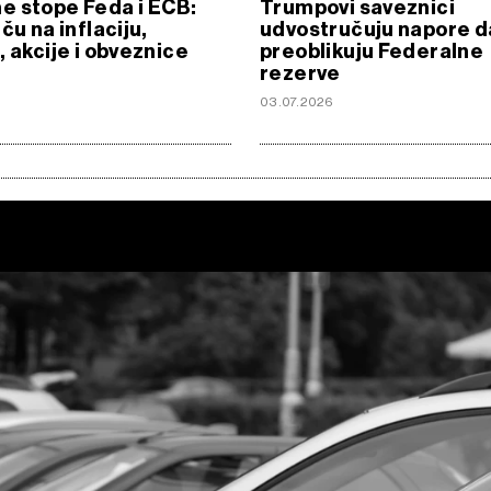
e stope Feda i ECB:
Trumpovi saveznici
ču na inflaciju,
udvostručuju napore d
, akcije i obveznice
preoblikuju Federalne
rezerve
03.07.2026