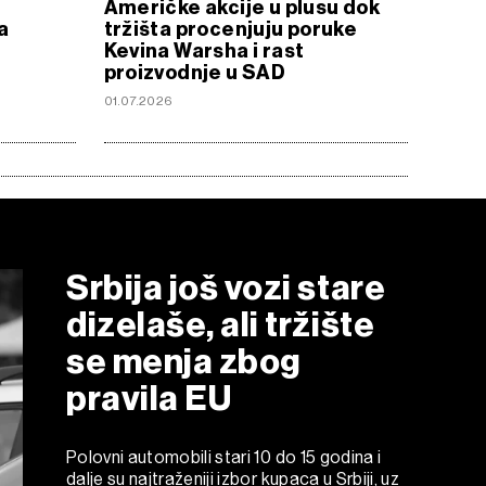
Američke akcije u plusu dok
a
tržišta procenjuju poruke
Kevina Warsha i rast
proizvodnje u SAD
01.07.2026
Srbija još vozi stare
dizelaše, ali tržište
se menja zbog
pravila EU
Polovni automobili stari 10 do 15 godina i
dalje su najtraženiji izbor kupaca u Srbiji, uz