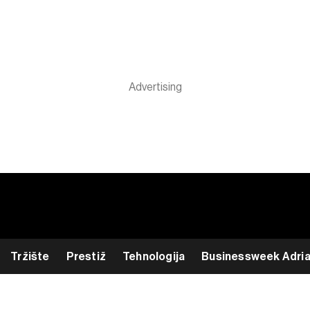
Tržište
Prestiž
Tehnologija
Businessweek Adri