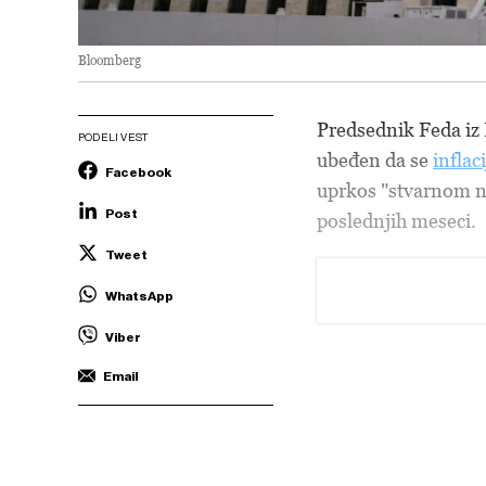
Bloomberg
Predsednik Feda i
PODELI VEST
ubeđen da se
inflaci
Facebook
uprkos "stvarnom n
Post
poslednjih meseci.
Tweet
WhatsApp
Viber
Email