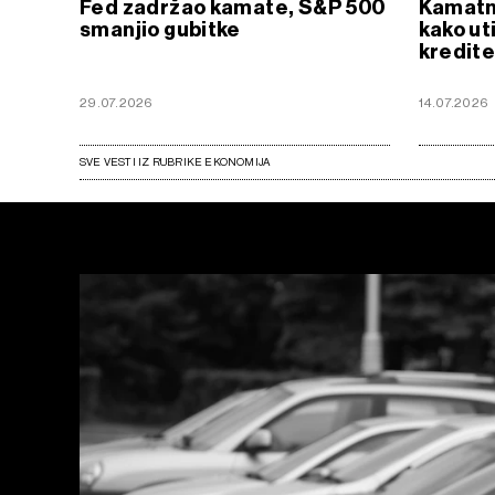
Fed zadržao kamate, S&P 500
Kamatn
smanjio gubitke
kako uti
kredite
29.07.2026
14.07.2026
SVE VESTI IZ RUBRIKE EKONOMIJA