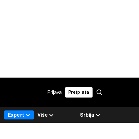
Prijava
Pretplata
a
Expert
Više
Srbija