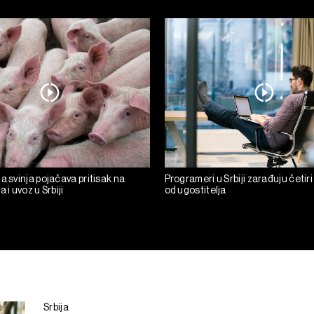
a svinja pojačava pritisak na
Programeri u Srbiji zarađuju četiri
 i uvoz u Srbiji
od ugostitelja
Srbija