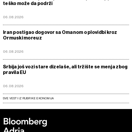
teško može da podrži
06.08.2026
Iran postigao dogovor sa Omanom o plovidbi kroz
Ormuski moreuz
06.08.2026
Srbija još vozi stare dizelaše, ali tržište se menja zbog
pravila EU
06.08.2026
SVE VESTI IZ RUBRIKE EKONOMIJA