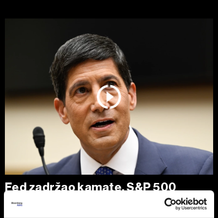
Fed zadržao kamate, S&P 500
smanjio gubitke
Zvaničnici Federalnih rezervi (Fed) ostavili su kamatne