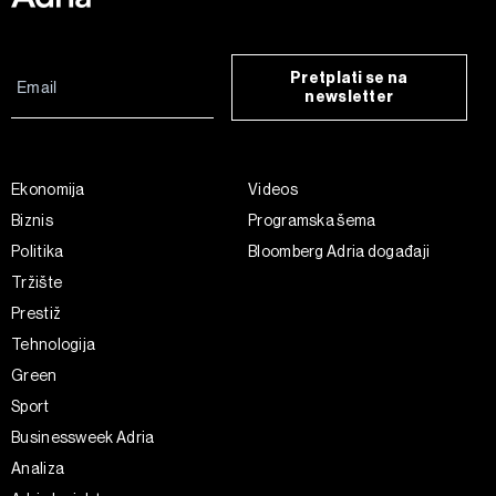
Pretplati se na
newsletter
Ekonomija
Videos
Biznis
Programska šema
Politika
Bloomberg Adria događaji
Tržište
Prestiž
Tehnologija
Green
Sport
Businessweek Adria
Analiza