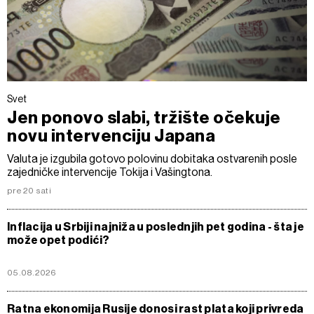
Svet
Jen ponovo slabi, tržište očekuje
novu intervenciju Japana
Valuta je izgubila gotovo polovinu dobitaka ostvarenih posle
zajedničke intervencije Tokija i Vašingtona.
pre 20 sati
Inflacija u Srbiji najniža u poslednjih pet godina - šta je
može opet podići?
05.08.2026
Ratna ekonomija Rusije donosi rast plata koji privreda