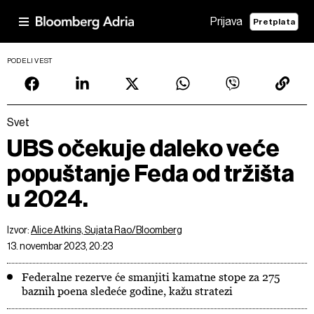
Prijava
Pretplata
PODELI VEST
Svet
UBS očekuje daleko veće
popuštanje Feda od tržišta
u 2024.
Izvor:
Alice Atkins, Sujata Rao/Bloomberg
13. novembar 2023, 20:23
Federalne rezerve će smanjiti kamatne stope za 275
baznih poena sledeće godine, kažu stratezi