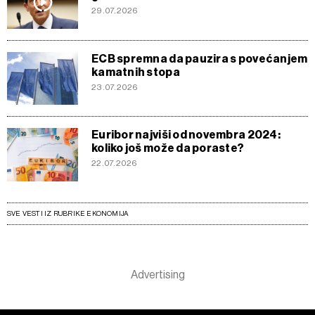
29.07.2026
ECB spremna da pauzira s povećanjem
kamatnih stopa
23.07.2026
Euribor najviši od novembra 2024:
koliko još može da poraste?
22.07.2026
SVE VESTI IZ RUBRIKE EKONOMIJA