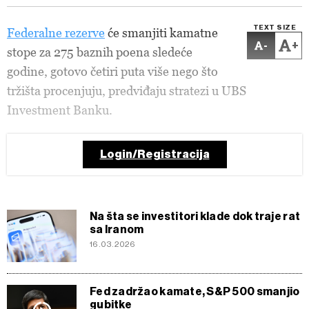
TEXT SIZE
Federalne rezerve
će smanjiti kamatne
-
+
stope za 275 baznih poena sledeće
godine, gotovo četiri puta više nego što
tržišta procenjuju, predviđaju stratezi u UBS
Investment Banku.
Login/Registracija
Na šta se investitori klade dok traje rat
sa Iranom
16.03.2026
Fed zadržao kamate, S&P 500 smanjio
gubitke