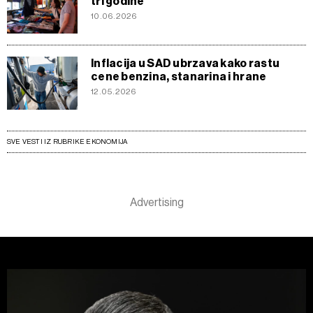
tri godine
10.06.2026
Inflacija u SAD ubrzava kako rastu
cene benzina, stanarina i hrane
12.05.2026
SVE VESTI IZ RUBRIKE EKONOMIJA