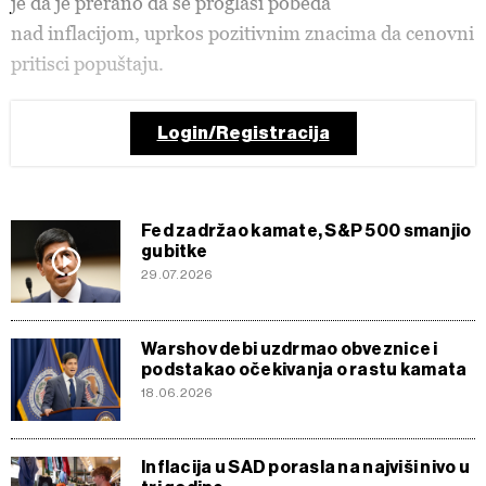
je da je prerano da se proglasi pobeda
nad inflacijom, uprkos pozitivnim znacima da cenovni
pritisci popuštaju.
Login/Registracija
Fed zadržao kamate, S&P 500 smanjio
gubitke
29.07.2026
Warshov debi uzdrmao obveznice i
podstakao očekivanja o rastu kamata
18.06.2026
Inflacija u SAD porasla na najviši nivo u