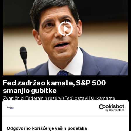
Fed zadržao kamate, S&P 500
smanjio gubitke
Zvaničnici Federalnih rezervi (Fed) ostavili su kamatne
stope nepromenjenim, ali neujednačeno glasanje pokazalo
je da pojedini kreatori monetarne politike sve više smatraju
da je potrebno dodatno povećati stope kako bi se
obuzdala ponovna pojava inflacije.
Odgovorno korišćenje vaših podataka