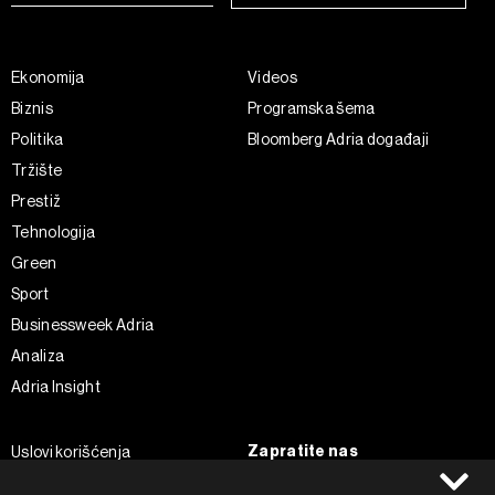
Ekonomija
Videos
Biznis
Programska šema
Politika
Bloomberg Adria događaji
Tržište
Prestiž
Tehnologija
Green
Sport
Businessweek Adria
Analiza
Adria Insight
Zapratite nas
Uslovi korišćenja
Politika Privatnosti
Facebook