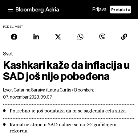
Prijava
Pretplata
PODELI VEST
Svet
Kashkari kaže da inflacija u
SAD još nije pobeđena
Izvor:
Catarina Saraiva i Laura Curtis / Bloomberg
07. novembar 2023, 09:07
Potrebno je još podataka da bi se sagledala cela slika
Kamatne stope u SAD nalaze se na 22-godišnjem
rekordu