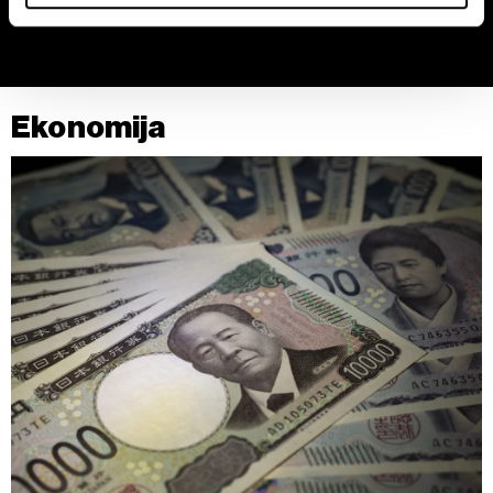
Iranu na inflaciju
dividende povećan
Zajednički rukovaoci su HD-WIN ARENA SPORT d.o.o. i
Partneri
. Više o podacima koje obrađujemo kao i o
vašim pravima pročitajte u našoj
Politici privatnosti
, a o
Ekonomija
kolačićima i drugim sličnim tehnologijama u
Politici
kolačića
.
Kolačiće u bilo kojem trenutku možete ponovno ažurirati
klikom na „Prikaži detalje“. Pristanak možete u bilo kojem
trenutku opozvati bez negativnih posledica.