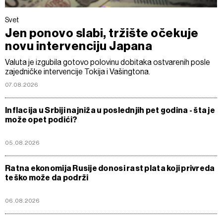
Svet
Jen ponovo slabi, tržište očekuje
novu intervenciju Japana
Valuta je izgubila gotovo polovinu dobitaka ostvarenih posle
zajedničke intervencije Tokija i Vašingtona.
07.08.2026
Inflacija u Srbiji najniža u poslednjih pet godina - šta je
može opet podići?
05.08.2026
Ratna ekonomija Rusije donosi rast plata koji privreda
teško može da podrži
06.08.2026