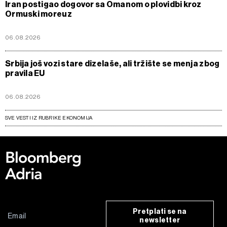
Iran postigao dogovor sa Omanom o plovidbi kroz
Ormuski moreuz
06.08.2026
Srbija još vozi stare dizelaše, ali tržište se menja zbog
pravila EU
06.08.2026
SVE VESTI IZ RUBRIKE EKONOMIJA
Pretplati se na
newsletter