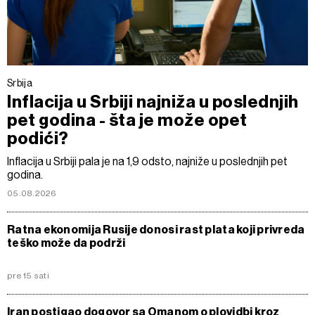
Srbija
Inflacija u Srbiji najniža u poslednjih
pet godina - šta je može opet
podići?
Inflacija u Srbiji pala je na 1,9 odsto, najniže u poslednjih pet
godina.
05.08.2026
Ratna ekonomija Rusije donosi rast plata koji privreda
teško može da podrži
pre 15 sati
Iran postigao dogovor sa Omanom o plovidbi kroz