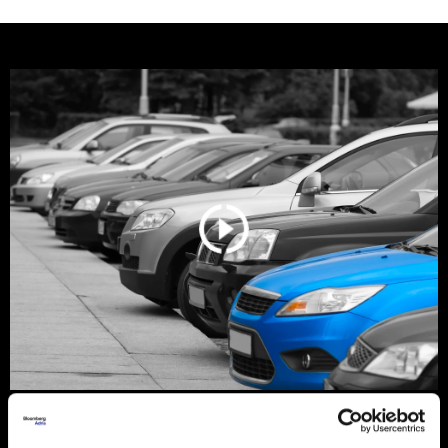
Srbija još vozi stare dizelaše, ali
tržište se menja zbog pravila EU