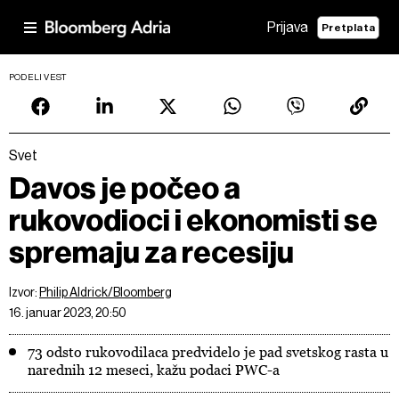
Prijava
Pretplata
PODELI VEST
Svet
Davos je počeo a
rukovodioci i ekonomisti se
spremaju za recesiju
Izvor:
Philip Aldrick/Bloomberg
16. januar 2023, 20:50
73 odsto rukovodilaca predvidelo je pad svetskog rasta u
narednih 12 meseci, kažu podaci PWC-a