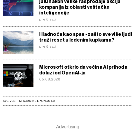
julu nakon velike rasprodaje akcija
kompanija iz oblasti veštačke
inteligencije
pre 5 sati
Hladnoća kao spas - zašto sve više ljudi
traži reset u ledenim kupkama?
pre 5 sati
Microsoft otkrio da većina AI prihoda
dolazi od OpenAI-ja
05.08.2026
SVE VESTI IZ RUBRIKE EKONOMIJA