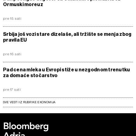
Ormuski moreuz
pre 15 sati
Srbija još vozi stare dizelaše, ali tržište se menja zbog
pravila EU
pre 16 sati
Pad cena mleka u Evropi stiže u nezgodnom trenutku
za domaće stočarstvo
pre 17 sati
SVE VESTI IZ RUBRIKE EKONOMIJA