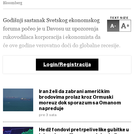
Blooomberg
TEXT SIZE
Godišnji sastanak Svetskog ekonomskog
-
+
foruma počeo je u Davosu uz upozorenja
rukovodilaca korporacija i ekonomista da
će ove godine verovatno doći do globalne recesije.
Login/Registracija
Iran želi da zabrani američkim
brodovima prolaz kroz Ormuski
moreuz dok sporazum sa Omanom
napreduje
pre 3 sata
Hedž fondovi pretrpeli velike gubitke u