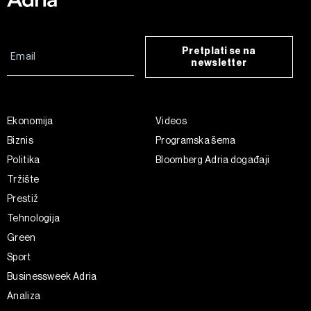
Pretplati se na
newsletter
Ekonomija
Videos
Biznis
Programska šema
Politika
Bloomberg Adria događaji
Tržište
Prestiž
Tehnologija
Green
Sport
Businessweek Adria
Analiza