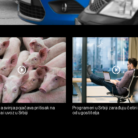
a svinja pojačava pritisak na
Programeri u Srbiji zarađuju četiri
 i uvoz u Srbiji
od ugostitelja