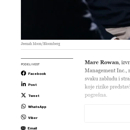
Jeenah Moon/Bloomberg
Marc Rowan
, iz
PODELI VEST
Management Inc., ni
Facebook
svaku zabludu i stra
Post
koje rizike predstav
pogrešna.
Tweet
WhatsApp
Viber
Email