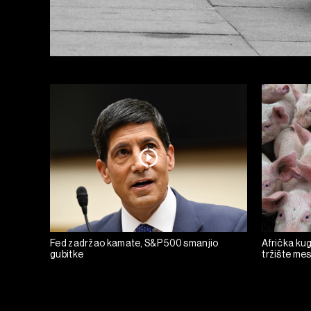
Fed zadržao kamate, S&P 500 smanjio
Afrička kug
gubitke
tržište mesa