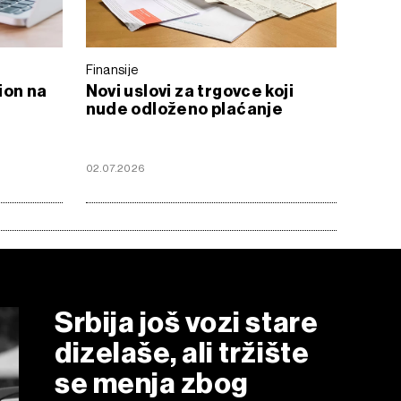
Finansije
ion na
Novi uslovi za trgovce koji
nude odloženo plaćanje
02.07.2026
Srbija još vozi stare
dizelaše, ali tržište
se menja zbog