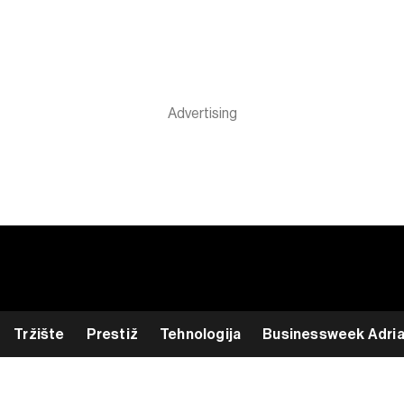
Tržište
Prestiž
Tehnologija
Businessweek Adri