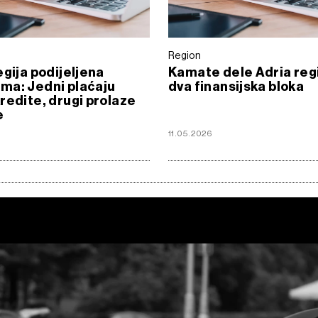
Region
egija podijeljena
Kamate dele Adria reg
ma: Jedni plaćaju
dva finansijska bloka
redite, drugi prolaze
e
11.05.2026