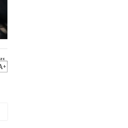
IZE
+