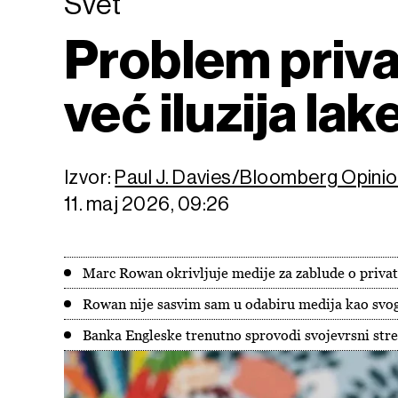
Svet
Problem privat
već iluzija lak
Izvor:
Paul J. Davies/Bloomberg Opini
11. maj 2026, 09:26
Marc Rowan okrivljuje medije za zablude o priva
Rowan nije sasvim sam u odabiru medija kao svo
Banka Engleske trenutno sprovodi svojevrsni stre