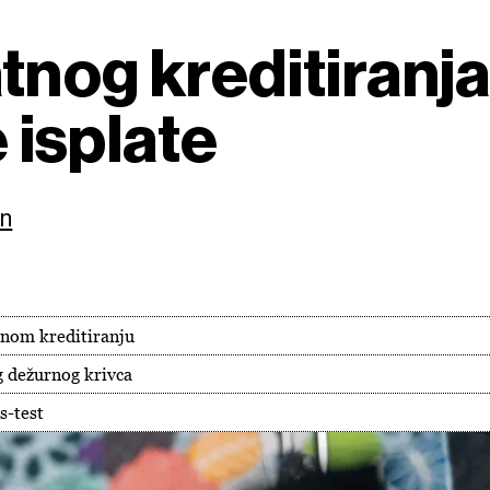
nog kreditiranja 
e isplate
on
tnom kreditiranju
g dežurnog krivca
s-test