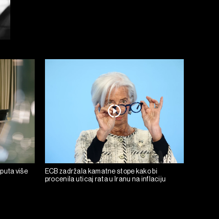
 puta više
ECB zadržala kamatne stope kako bi
procenila uticaj rata u Iranu na inflaciju