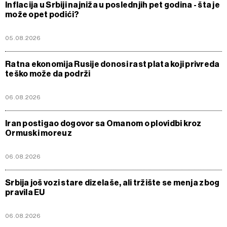
Inflacija u Srbiji najniža u poslednjih pet godina - šta je
može opet podići?
05.08.2026
Ratna ekonomija Rusije donosi rast plata koji privreda
teško može da podrži
06.08.2026
Iran postigao dogovor sa Omanom o plovidbi kroz
Ormuski moreuz
06.08.2026
Srbija još vozi stare dizelaše, ali tržište se menja zbog
pravila EU
06.08.2026