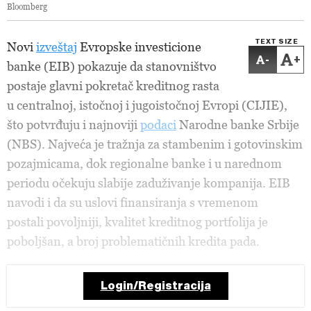
Bloomberg
TEXT SIZE
Novi
izveštaj
Evropske investicione
-
+
banke (EIB) pokazuje da stanovništvo
postaje glavni pokretač kreditnog rasta
u centralnoj, istočnoj i jugoistočnoj Evropi (CIJIE),
što potvrđuju i najnoviji
podaci
Narodne banke Srbije
(NBS). Najveća je tražnja za stambenim i gotovinskim
pozajmicama, dok regionalne banke i u narednom
periodu očekuju slabije zaduživanje kompanija. EIB
navodi i da su uslovi finansiranja s vremenom
postali povoljniji, kvalitet kreditnog portfolija je
poboljšan, a broj problematičnih kredita pada.
Login/Registracija