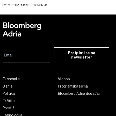
SVE VESTI IZ RUBRIKE EKONOMIJA
Pretplati se na
newsletter
Ekonomija
Videos
Biznis
Programska šema
Politika
Bloomberg Adria događaji
Tržište
Prestiž
Tehnologija