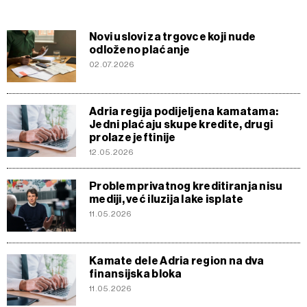
Novi uslovi za trgovce koji nude
odloženo plaćanje
02.07.2026
Adria regija podijeljena kamatama:
Jedni plaćaju skupe kredite, drugi
prolaze jeftinije
12.05.2026
Problem privatnog kreditiranja nisu
mediji, već iluzija lake isplate
11.05.2026
Kamate dele Adria region na dva
finansijska bloka
11.05.2026