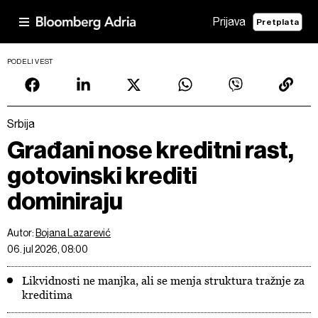
Prijava
Pretplata
PODELI VEST
Srbija
Građani nose kreditni rast,
gotovinski krediti
dominiraju
Autor:
Bojana Lazarević
06. jul 2026, 08:00
Likvidnosti ne manjka, ali se menja struktura tražnje za
kreditima