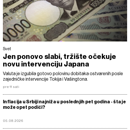
Svet
Jen ponovo slabi, tržište očekuje
novu intervenciju Japana
Valuta je izgubila gotovo polovinu dobitaka ostvarenih posle
zajedničke intervencije Tokija i Vašingtona.
pre 11 sati
Inflacija u Srbiji najniža u poslednjih pet godina - šta je
može opet podići?
05.08.2026