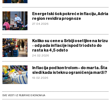
Energetski šok pokreće inflaciju, Adria
region revidira prognoze
27.04.2026
Koliko su cene u Srbiji osetljive na krizu
- od pada inflacije ispod tri odsto do
rasta ka 4,5 odsto
24.02.2026
Inflacija pod kontrolom – do marta. Šta
sledi kada isteknu ograničenja marži?
19.02.2026
SVE VESTI IZ RUBRIKE EKONOMIJA