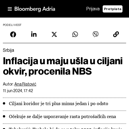
Prijava
Pretplata
PODELI VEST
Srbija
Inflacija u maju ušla u ciljani
okvir, procenila NBS
Autor:
Ana Ristović
11. jun 2024, 17:42
Ciljani koridor je tri plus minus jedan i po odsto
Očekuje se dalje usporavanje rasta potrošačkih cena