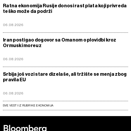
Ratna ekonomija Rusije donosi rast plata koji privreda
teško može da podrži
06.08.2026
Iran postigao dogovor sa Omanom o plovidbi kroz
Ormuski moreuz
06.08.2026
Srbija još vozi stare dizelaše, ali tržište se menja zbog
pravila EU
06.08.2026
SVE VESTI IZ RUBRIKE EKONOMIJA