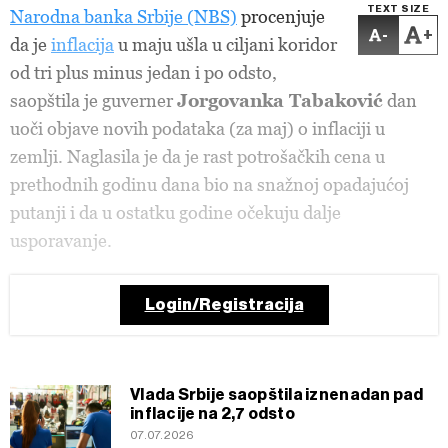
TEXT SIZE
Narodna banka Srbije (NBS)
procenjuje
-
+
da je
inflacija
u maju ušla u ciljani koridor
od tri plus minus jedan i po odsto,
saopštila je guverner
Jorgovanka Tabaković
dan
uoči objave novih podataka (za maj) o inflaciji u
zemlji. Naglasila je da je rast potrošačkih cena u
prethodnih godinu dana bio na snažnoj opadajućoj
putanji i da u ostatku godine očekuju dalje
usporavanje.
Login/Registracija
Vlada Srbije saopštila iznenadan pad
inflacije na 2,7 odsto
07.07.2026