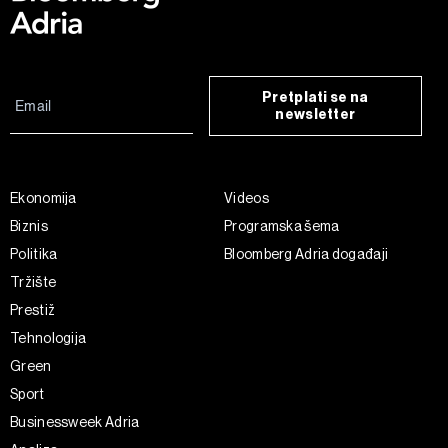
Pretplati se na
newsletter
Ekonomija
Videos
Biznis
Programska šema
Politika
Bloomberg Adria događaji
Tržište
Prestiž
Tehnologija
Green
Sport
Businessweek Adria