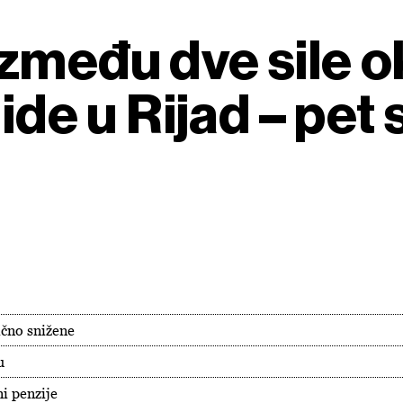
zmeđu dve sile o
ide u Rijad – pet 
ično snižene
u
i penzije