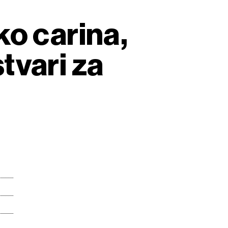
ko carina,
stvari za