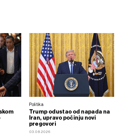
Politika
uskom
Trump odustao od napada na
p
Iran, upravo počinju novi
pregovori
03.08.2026