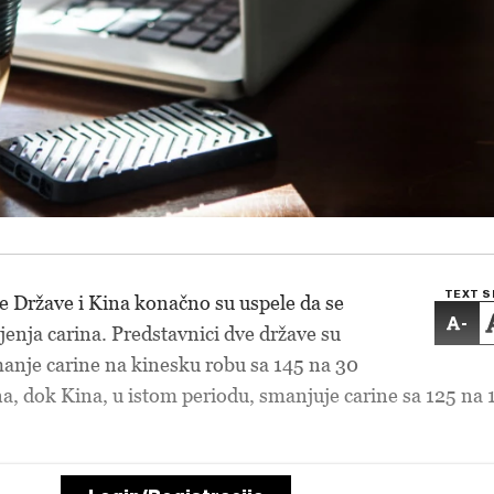
TEXT S
 Države i Kina konačno su uspele da se
-
nja carina. Predstavnici dve države su
anje carine na kinesku robu sa 145 na 30
, dok Kina, u istom periodu, smanjuje carine sa 125 na 