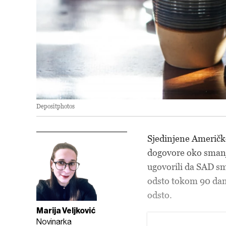
Depositphotos
Sjedinjene Američke
dogovore oko smanje
ugovorili da SAD sm
odsto tokom 90 dana
odsto.
Marija Veljković
Novinarka