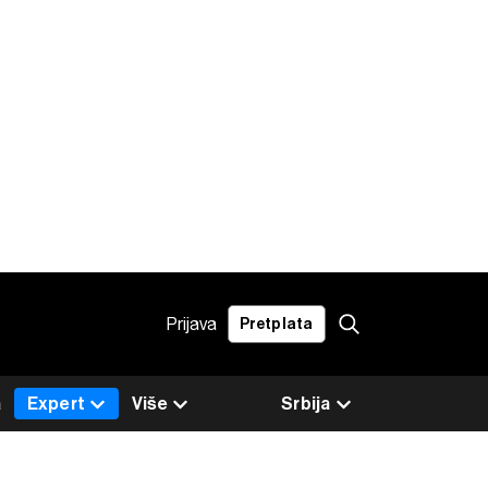
Prijava
Pretplata
a
Expert
Više
Srbija