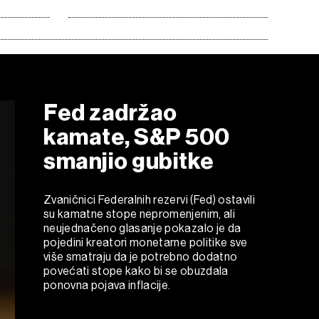
Fed zadržao
kamate, S&P 500
smanjio gubitke
Zvaničnici Federalnih rezervi (Fed) ostavili
su kamatne stope nepromenjenim, ali
neujednačeno glasanje pokazalo je da
pojedini kreatori monetarne politike sve
više smatraju da je potrebno dodatno
povećati stope kako bi se obuzdala
ponovna pojava inflacije.