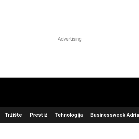
Tržište
Prestiž
Tehnologija
Businessweek Adri