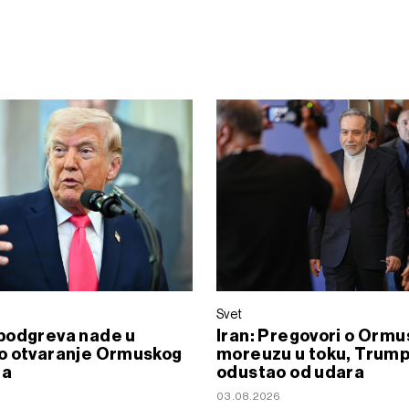
Svet
podgreva nade u
Iran: Pregovori o Orm
o otvaranje Ormuskog
moreuzu u toku, Trum
za
odustao od udara
6
03.08.2026