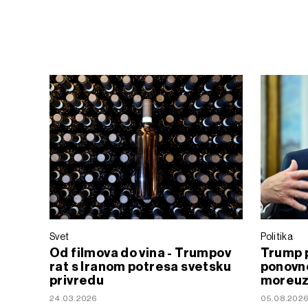
Svet
Politika
Od filmova do vina - Trumpov
Trump 
rat s Iranom potresa svetsku
ponovn
privredu
moreu
24.03.2026
05.08.202