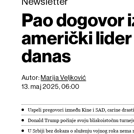
Newsletter
Pao dogovor i
američki lider 
danas
Autor:
Marija Veljković
13. maj 2025, 06:00
Uspeli pregovori između Kine i SAD, carine drast
Donald Trump počinje svoju bliskoistočnu turnej
U Srbiji bez dokaza o služenju vojnog roka nema n