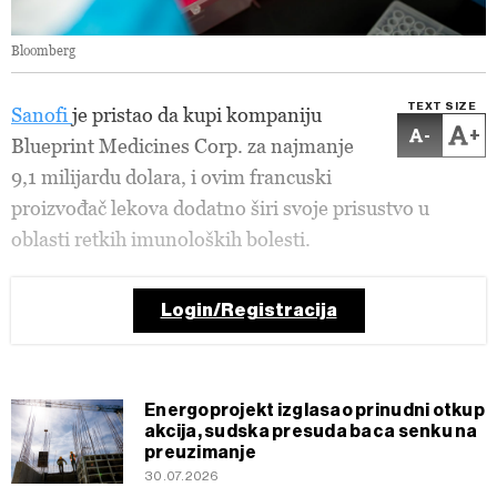
Bloomberg
TEXT SIZE
Sanofi
je pristao da kupi kompaniju
-
+
Blueprint Medicines Corp. za najmanje
9,1 milijardu dolara, i ovim francuski
proizvođač lekova dodatno širi svoje prisustvo u
oblasti retkih imunoloških bolesti.
Login/Registracija
Energoprojekt izglasao prinudni otkup
akcija, sudska presuda baca senku na
preuzimanje
30.07.2026