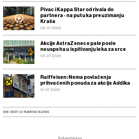
Pivac i Kappa Star od rivala do
partnera - na putu ka preuzimanju
Kraša
09.07.2026
Akcije AstraZenece pale posle
neuspeha u ispitivanju leka za srce
09.07.2026
Raiffeisen: Nema povlačenja
prihvaćenih ponuda za akcije Addika
01.07.2026
SVE VESTI IZ RUBRIKE BIZNIS