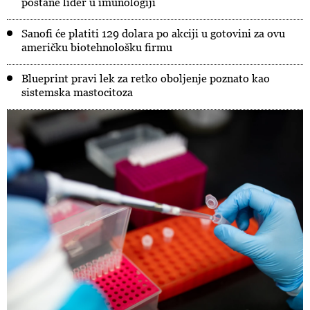
postane lider u imunologiji
Sanofi će platiti 129 dolara po akciji u gotovini za ovu
američku biotehnološku firmu
Blueprint pravi lek za retko oboljenje poznato kao
sistemska mastocitoza