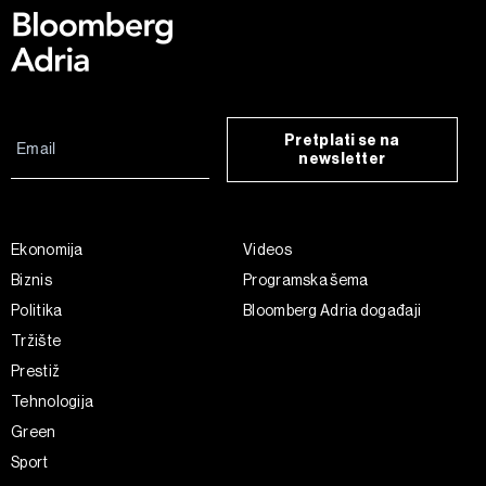
Pretplati se na
newsletter
Ekonomija
Videos
Biznis
Programska šema
Politika
Bloomberg Adria događaji
Tržište
Prestiž
Tehnologija
Green
Sport