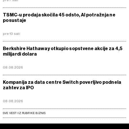
TSMC-u prodaja skočila 45 odsto, AI potražnja ne
posustaje
pre 10 sati
Berkshire Hathaway otkupio sopstvene akcije za 4,5
milijardi dolara
08.08.2026
Kompanija za data centre Switch poverljivo podnela
zahtev za IPO
08.08.2026
SVE VESTI IZ RUBRIKE BIZNIS