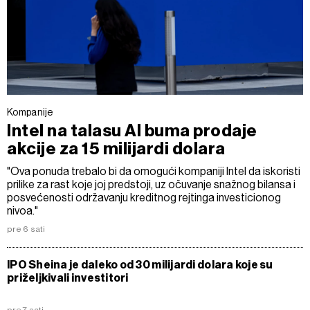
Kompanije
Intel na talasu AI buma prodaje
akcije za 15 milijardi dolara
"Ova ponuda trebalo bi da omogući kompaniji Intel da iskoristi
prilike za rast koje joj predstoji, uz očuvanje snažnog bilansa i
posvećenosti održavanju kreditnog rejtinga investicionog
nivoa."
pre 6 sati
IPO Sheina je daleko od 30 milijardi dolara koje su
priželjkivali investitori
pre 7 sati