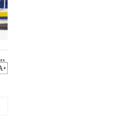
IZE
+