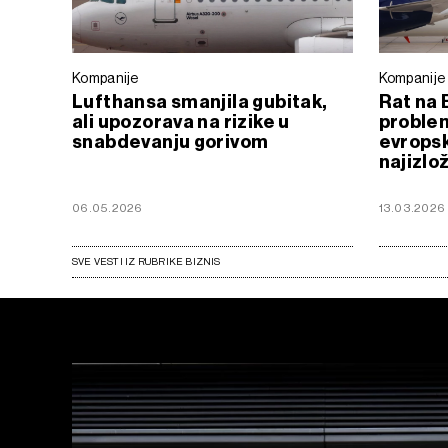
Kompanije
Kompanije
Lufthansa smanjila gubitak,
Rat na 
ali upozorava na rizike u
problem
snabdevanju gorivom
evrops
najizlo
06.05.2026
13.03.2026
SVE VESTI IZ RUBRIKE BIZNIS