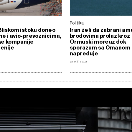
Politika
Bliskom istoku doneo
Iran želi da zabrani a
e i avio-prevoznicima,
brodovima prolaz kroz
ke kompanije
Ormuski moreuz dok
ženije
sporazum sa Omanom
napreduje
pre 2 sata