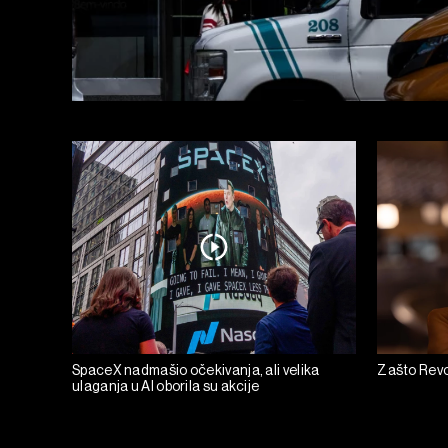
SpaceX nadmašio očekivanja, ali velika
Zašto Revo
ulaganja u AI oborila su akcije