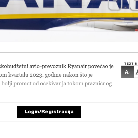
TEXT S
skobudžetni avio-prevoznik Ryanair povećao je
-
rvom kvartalu 2023. godine nakon što je
a bolji promet od očekivanja tokom prazničnog
Login/Registracija