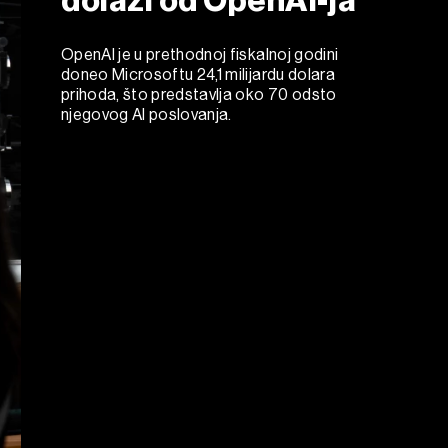
OpenAI je u prethodnoj fiskalnoj godini
doneo Microsoftu 24,1 milijardu dolara
prihoda, što predstavlja oko 70 odsto
njegovog AI poslovanja.