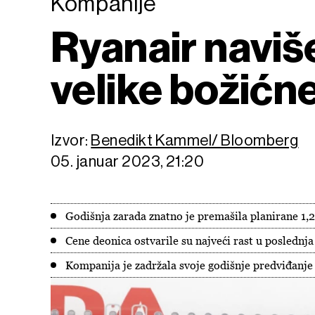
Kompanije
Ryanair naviš
velike božićn
Izvor:
Benedikt Kammel/ Bloomberg
05. januar 2023, 21:20
Godišnja zarada znatno je premašila planirane 1,2
Cene deonica ostvarile su najveći rast u poslednj
Kompanija je zadržala svoje godišnje predviđanje