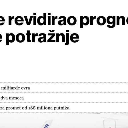
e revidirao prog
e potražnje
 milijarde evra
a dva meseca
 za promet od 168 miliona putnika