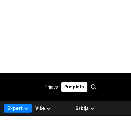
Prijava
Pretplata
a
Expert
Više
Srbija