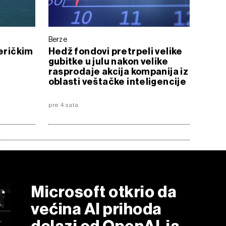
Berze
meričkim
Hedž fondovi pretrpeli velike
gubitke u julu nakon velike
rasprodaje akcija kompanija iz
oblasti veštačke inteligencije
pre 4 sata
Microsoft otkrio da
većina AI prihoda
dolazi od OpenAI-ja