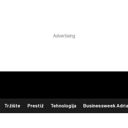
Tržište
Prestiž
Tehnologija
Businessweek Adri