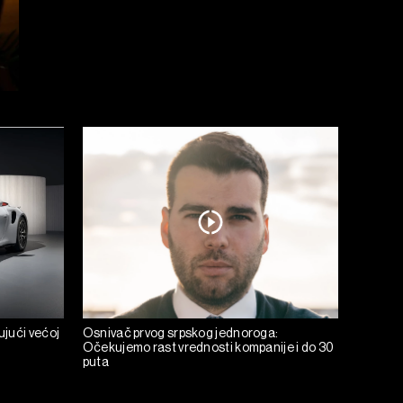
jući većoj
Osnivač prvog srpskog jednoroga:
Očekujemo rast vrednosti kompanije i do 30
puta