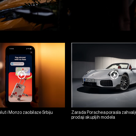
lut i Monzo zaobilaze Srbiju
Zarada Porschea porasla zahvalju
prodaji skupljih modela