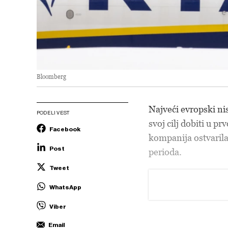
Bloomberg
Najveći evropski ni
PODELI VEST
svoj cilj dobiti u p
Facebook
kompanija ostvaril
Post
perioda.
Tweet
WhatsApp
Viber
Email