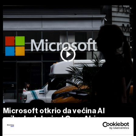
Microsoft otkrio da većina AI
prihoda dolazi od OpenAI-ja
OpenAI je u prethodnoj fiskalnoj godini doneo Microsoftu
24,1 milijardu dolara prihoda, što predstavlja oko 70 odsto