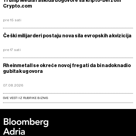
Trump Media raskida dogovore sa kripto-berzom
Crypto.com
pre 15 sati
Češki milijarderi postaju nova sila evropskih akvizicija
pre 17 sati
Rheinmetall se okreće novoj fregati da bi nadoknadio
gubitak ugovora
07.08.2026
SVE VESTI IZ RUBRIKE BIZNIS