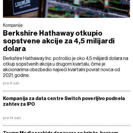
Kompanije
Berkshire Hathaway otkupio
sopstvene akcije za 4,5 milijardi
dolara
Berkshire Hathaway Inc. potrošio je oko 4,5 milijardi dolara na
otkup sopstvenih akcija u drugom kvartalu, čime je
akcionarima obezbedio najveći kvartalni povrat novca od
2021. godine.
pre 9 sati
Kompanija za data centre Switch poverljivo podnela
zahtev za IPO
pre 14 sati