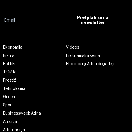
Pretplati se na
newsletter
Ekonomija
Videos
Biznis
Programska šema
Politika
Bloomberg Adria događaji
Tržište
Prestiž
Tehnologija
Green
Sport
Businessweek Adria
Analiza
Adria Insight