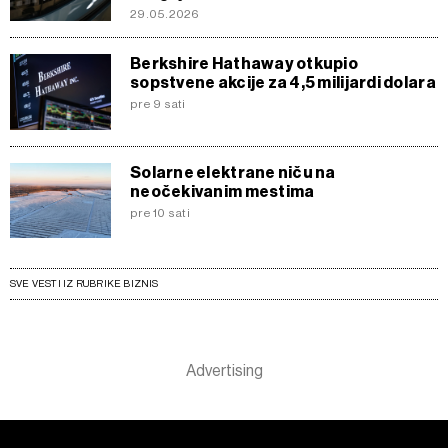
29.05.2026
Berkshire Hathaway otkupio
sopstvene akcije za 4,5 milijardi dolara
pre 9 sati
Solarne elektrane niču na
neočekivanim mestima
pre 10 sati
SVE VESTI IZ RUBRIKE BIZNIS