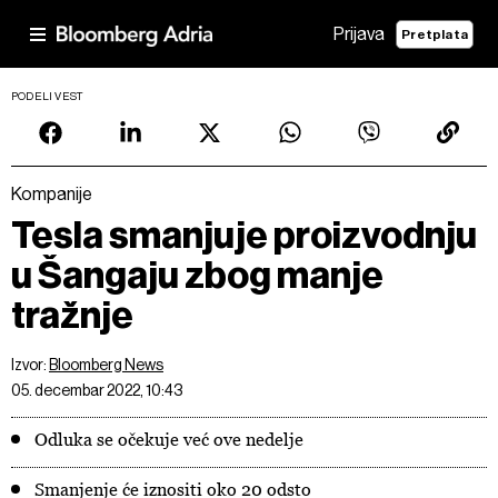
Prijava
Pretplata
PODELI VEST
Kompanije
Tesla smanjuje proizvodnju
u Šangaju zbog manje
tražnje
Izvor:
Bloomberg News
05. decembar 2022, 10:43
Odluka se očekuje već ove nedelje
Smanjenje će iznositi oko 20 odsto