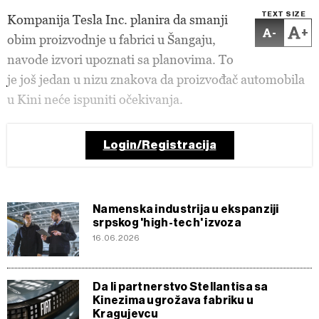
TEXT SIZE
Kompanija Tesla Inc. planira da smanji
-
+
obim proizvodnje u fabrici u Šangaju,
navode izvori upoznati sa planovima. To
je još jedan u nizu znakova da proizvođač automobila
u Kini neće ispuniti očekivanja.
Login/Registracija
Namenska industrija u ekspanziji
srpskog 'high-tech' izvoza
16.06.2026
Da li partnerstvo Stellantisa sa
Kinezima ugrožava fabriku u
Kragujevcu